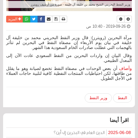
وزير النفط البحريني الشيخ محمد بن خليفة آل خليفة - صورة من أرشيف رويترز
نسخة للطباعة
حفظ الموضوع
فيسبوك
تويتر
أرسل الى صديق
واتساب
المزيد
2019-09-26 - 10:40 ص
مرآة البحرين (رويترز): قال وزير النفط البحريني محمد بن خليفة آل
خليفة في بيان يوم الأربعاء إن مصفاة النفط في البحرين لم تتأثر
بالهجمات التي عطلت صادرات الخام السعودية هذا الشهر.
وقال البيان إن واردات البحرين من النفط السعودي عادت الآن إلى
المعدل الطبيعي.
وأضاف
أن بعض الوحدات في مصفاة النفط تخضع لصيانة وهو ما يقلل
من طاقتها، لكن احتياطيات المنتجات النفطية كافية لتلبية حاجات العملاء
في الأجل الطويل.
النفط
وزير النفط
اقرأ أيضا
الدين العام في البحرين إلى أين؟
2025-06-08