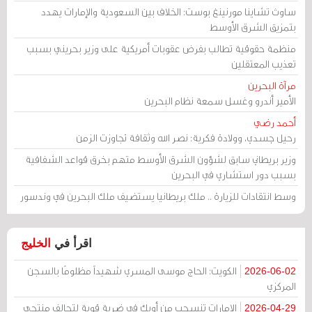
ساوث تشاينا مورنينغ بوست: الخلاف بين السعودية والإمارات يهدد
بتمزيق الشرق الأوسط
منظمة حقوقية تطالب بفرض عقوبات أمريكية على وزير بحريني بسبب
تعذيب المعتقلين
مرآة البحرين
الأمير أندرو وغسل سمعة نظام البحرين
أحمد رضي
رحيل جسدي، وولادة فكرية: نصر الله وثقافة تجاوزت الزمن
وزير بريطاني سابق لشؤون الشرق الأوسط متهم بخرق قواعد الشفافية
بسبب دور استشاري في البحرين
وسط انتقادات للزيارة .. ملك بريطانيا يستضيف ملك البحرين في وندسور
اقرأ في
الخليج
الكويت: الحاج موسى المسري شهيداً مظلومًا بالسجن
2026-06-02
المركزي
الإمارات تنسحب من أوبك في ضربة قوية لتحالف منتجي
2026-04-29