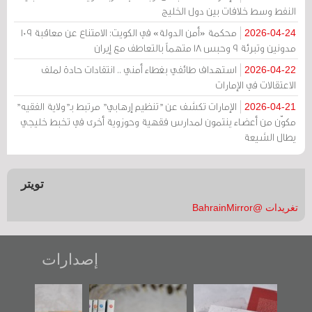
النفط وسط خلافات بين دول الخليج
محكمة «أمن الدولة» في الكويت: الامتناع عن معاقبة 109
2026-04-24
مدونين وتبرئة 9 وحبس 18 متهماً بالتعاطف مع إيران
استهداف طائفي بغطاء أمني .. انتقادات حادة لملف
2026-04-22
الاعتقالات في الإمارات
الإمارات تكشف عن "تنظيم إرهابي" مرتبط بـ"ولاية الفقيه"
2026-04-21
مكوّن من أعضاء ينتمون لمدارس فقهية وحوزوية أخرى في تخبط خليجي
يطال الشيعة
تويتر
تغريدات @BahrainMirror
إصدارات
"حماة الباب الأخير":
تصنيف موضوعي
"مرآة البحرين"