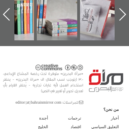
الإصدار الأول عن
للوثائق البريطانية
تصدر حصاد
اعتصام الدراز
يقدمه «مركز أوال»
الساحات 2019
ه
وأحداث ساحة
في سلسلة من 5
الفداء لمركز أوال
كتب
للدراسات والتوثيق
«مرآة البحرين» متوفرة تحت رخصة المشاع الإبداعي،
3.0 (يتوجب نسب المقال الى «مراة البحرين» - يحظر
استخدام العمل لأية غايات تجارية - يُحظر القيام بأي
تعديل، تحوير أو تغيير في النص)
للمراسلات: editor [at] bahrainmirror.com
من نحن؟
أخبار
ترجمات
أجندة
التعليق السياسي
اقتصاد
الخليج