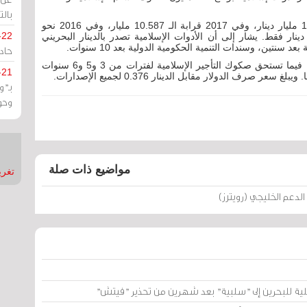
بالت
وسجل الدين العام في نهاية العام 2018 نحو 11.457 مليار دينار، وفي 2017 قرابة الـ 10.587 مليار، وفي 2016 نحو
-22
، فيما كان في 2007 نحو 616.6 مليون دينار فقط. يشار إلى أن الأدوات الإسلامية تصدر بالدينار البحريني
سنتين، وسندات التنمية الحكومية الدولية بعد 10 سنوات.
حادة
أما أذونات الخزانة فتستحق بعد 91 و182 و12 شهرا، فيما تستحق صكوك التأجير الإسلامية لفترات من 3 و5 و6 سنوات
-21
بـ"
وحو
مواضيع ذات صلة
تغريدات
الدعم الخليجي (رويترز)
لية للبحرين إلى "سلبية" بعد شهرين من تحذير "فيتش"