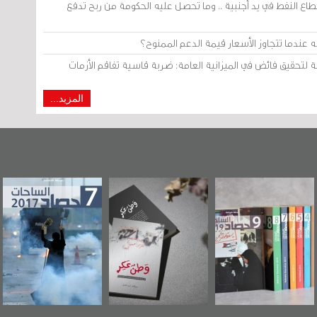
 النفط في يد أجنبية .. وما تحصل عليه الحكومة من ربح تدفع
دما تتجاوز الأسعار قيمة الدعم الممنوح؟
المزيد...
 البحرين"
«وطن عكر» رواية
حصاد 2017
عاشوراء
ر حصاد
جديدة لمعتقل
ويكيلي
 2019
عسكري تصدر عن
ال
«مرآة البحرين»