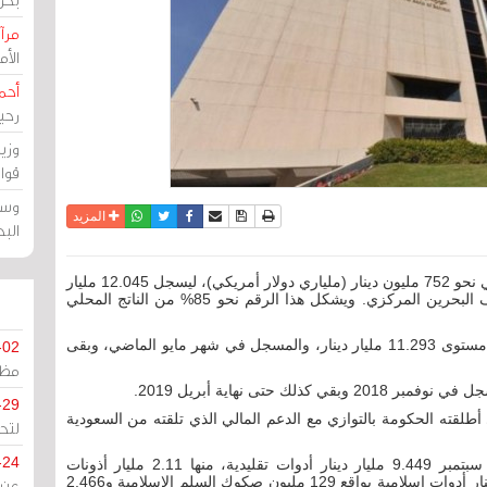
مرآة
الأ
أحم
رحي
وزي
قوا
وسط
نسخة للطباعة
حفظ الموضوع
فيسبوك
تويتر
أرسل الى صديق
واتساب
المزيد
الب
مرآة البحرين: زاد الدين العام في شهر سبتمبر الماضي نحو 752 مليون دينار (ملياري دولار أمريكي)، ليسجل 12.045 مليار
دينار، بحسب أحدث نشرة إحصائية صادرة عن مصرف البحرين المركزي. ويشكل هذا الرقم نحو 85% من الناتج المحلي
والملاحظ أن الدين العام ثبت 4 شهور دون تغيير، عند مستوى 11.293 مليار دينار، والمسجل في شهر مايو الماضي، وبقى
-02
مظل
-29
 أطلقته الحكومة بالتوازي مع الدعم المالي الذي تلقته من السعودية
لتح
-24
وبحسب نفس النشرة، تضمن الدين العام في شهر سبتمبر 9.449 مليار دينار أدوات تقليدية، منها 2.11 مليار أذونات
حكومية، و7.339 مليار سندات تنمية، و2.595 مليار دينار أدوات إسلامية بواقع 129 مليون صكوك السلم الإسلامية و2.466