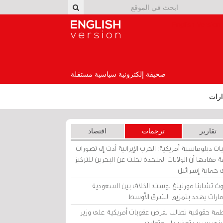
English Version
صحيفة إلكترونية سياسية مستقلة
رات
تقارير
ترجمات
اقتصاد
ات دبلوماسية أمريكية: الحرب الإيرانية أدت إلى تصورات
 مفادها أن الولايات المتحدة تخلت عن البحرين للتركيز
 حماية إسرائيل
ث تشاينا مورنينغ بوست: الخلاف بين السعودية
إمارات يهدد بتمزيق الشرق الأوسط
مة حقوقية تطالب بفرض عقوبات أمريكية على وزير
يني بسبب تعذيب المعتقلين