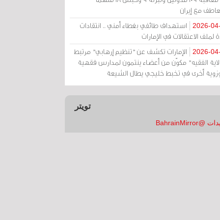
عاطف مع إيران
استهداف طائفي بغطاء أمني .. انتقادات
2026-04
 لملف الاعتقالات في الإمارات
الإمارات تكشف عن "تنظيم إرهابي" مرتبط
2026-04
ولاية الفقيه" مكوّن من أعضاء ينتمون لمدارس فقهية
زوية أخرى في تخبط خليجي يطال الشيعة
تويتر
 @BahrainMirror