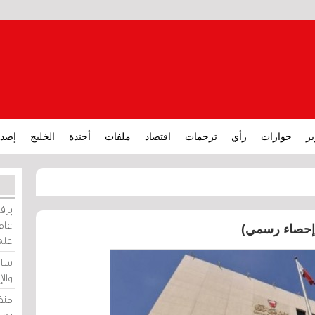
ير
حوارات
رأي
ترجمات
اقتصاد
ملفات
أجندة
الخليج
إصدا
برقي
عامة
 (إحصاء رسمي)
على
ساو
وال
منظ
بحر