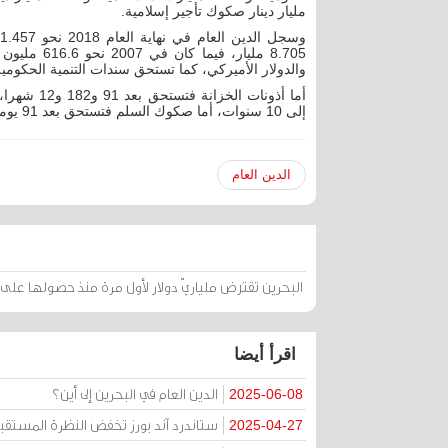
مليار دينار صكوك تأجير إسلامية.
8.705 مليار
والدولار الأميركي، كما تستحق سندات التنمية الحكومية بعد 
إلى 10 سنوات، أما صكوك السلم فتستحق بعد 91 يوما. ويبلغ سعر صرف الدولار مقابل الدينار 0.376 لجميع الإصدارات.
الدين العام
البحرين تقترض ملياريّ دولار لأول مرة منذ حصولها على 
اقرأ أيضا
الدين العام في البحرين إلى أين؟
2025-06-08
ستاندرد آند بورز تخفض النظرة المستقب
2025-04-27