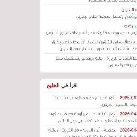
 البحرين
مير أندرو وغسل سمعة نظام البحرين
د رضي
ل جسدي، وولادة فكرية: نصر الله وثقافة تجاوزت الزمن
ر بريطاني سابق لشؤون الشرق الأوسط متهم بخرق
عد الشفافية بسبب دور استشاري في البحرين
 انتقادات للزيارة .. ملك بريطانيا يستضيف ملك
حرين في وندسور
اقرأ في
الخليج
الكويت: الحاج موسى المسري شهيداً
2026-06
ومًا بالسجن المركزي
الإمارات تنسحب من أوبك في ضربة قوية
2026-04
الف منتجي النفط وسط خلافات بين دول الخليج
محكمة «أمن الدولة» في الكويت: الامتناع
2026-04
عن معاقبة 109 مدونين وتبرئة 9 وحبس 18 متهماً