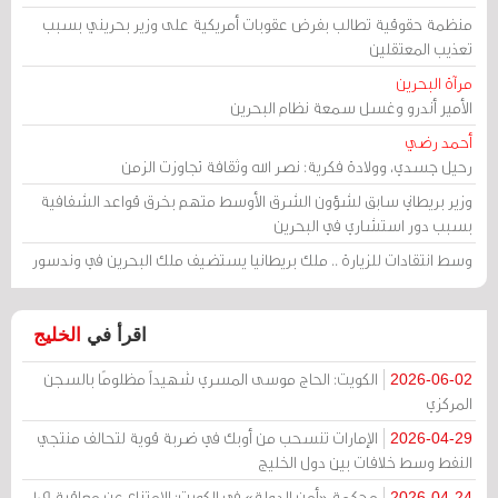
منظمة حقوقية تطالب بفرض عقوبات أمريكية على وزير بحريني بسبب
تعذيب المعتقلين
مرآة البحرين
الأمير أندرو وغسل سمعة نظام البحرين
أحمد رضي
رحيل جسدي، وولادة فكرية: نصر الله وثقافة تجاوزت الزمن
وزير بريطاني سابق لشؤون الشرق الأوسط متهم بخرق قواعد الشفافية
بسبب دور استشاري في البحرين
وسط انتقادات للزيارة .. ملك بريطانيا يستضيف ملك البحرين في وندسور
اقرأ في
الخليج
الكويت: الحاج موسى المسري شهيداً مظلومًا بالسجن
2026-06-02
المركزي
الإمارات تنسحب من أوبك في ضربة قوية لتحالف منتجي
2026-04-29
النفط وسط خلافات بين دول الخليج
محكمة «أمن الدولة» في الكويت: الامتناع عن معاقبة 109
2026-04-24