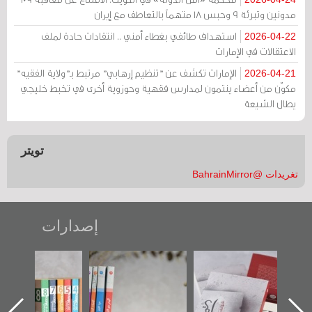
مدونين وتبرئة 9 وحبس 18 متهماً بالتعاطف مع إيران
استهداف طائفي بغطاء أمني .. انتقادات حادة لملف
2026-04-22
الاعتقالات في الإمارات
الإمارات تكشف عن "تنظيم إرهابي" مرتبط بـ"ولاية الفقيه"
2026-04-21
مكوّن من أعضاء ينتمون لمدارس فقهية وحوزوية أخرى في تخبط خليجي
يطال الشيعة
تويتر
تغريدات @BahrainMirror
إصدارات
"حماة الباب الأخير":
تصنيف موضوعي
"مرآة البحرين"
الإصدار الأول عن
للوثائق البريطانية
تصدر حصاد
اعتصام الدراز
يقدمه «مركز أوال»
الساحات 2019