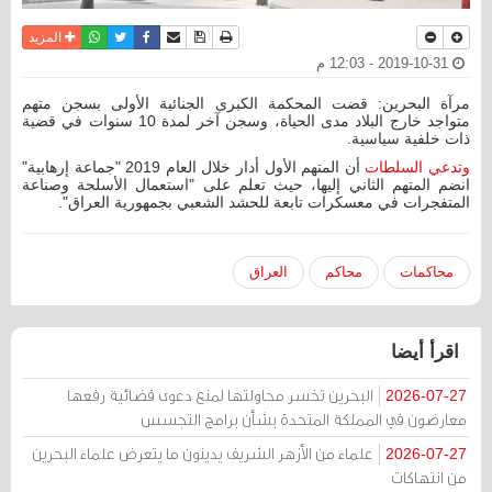
نسخة للطباعة
حفظ الموضوع
فيسبوك
تويتر
أرسل الى صديق
واتساب
المزيد
2019-10-31 - 12:03 م
مرآة البحرين: قضت المحكمة الكبرى الجنائية الأولى بسجن متهم
متواجد خارج البلاد مدى الحياة، وسجن آخر لمدة 10 سنوات في قضية
ذات خلفية سياسية.
وتدعي السلطات
أن المتهم الأول أدار خلال العام 2019 "جماعة إرهابية"
انضم المتهم الثاني إليها، حيث تعلم على "استعمال الأسلحة وصناعة
المتفجرات في معسكرات تابعة للحشد الشعبي بجمهورية العراق".
محاكمات
محاكم
العراق
اقرأ أيضا
البحرين تخسر محاولتها لمنع دعوى قضائية رفعها
2026-07-27
معارضون في المملكة المتحدة بشأن برامج التجسس
علماء من الأزهر الشريف يدينون ما يتعرض علماء البحرين
2026-07-27
من انتهاكات