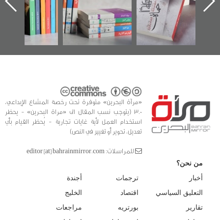
ه
وأحداث ساحة
في سلسلة من 5
الفداء لمركز أوال
كتب
للدراسات والتوثيق
«مرآة البحرين» متوفرة تحت رخصة المشاع الإبداعي،
3.0 (يتوجب نسب المقال الى «مراة البحرين» - يحظر
استخدام العمل لأية غايات تجارية - يُحظر القيام بأي
تعديل، تحوير أو تغيير في النص)
للمراسلات: editor [at] bahrainmirror.com
من نحن؟
أخبار
ترجمات
أجندة
التعليق السياسي
اقتصاد
الخليج
تقارير
بورتريه
مراجعات