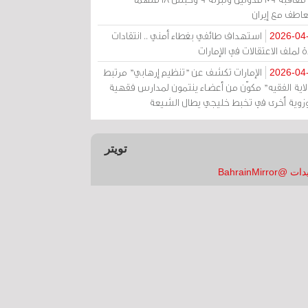
عاطف مع إيران
استهداف طائفي بغطاء أمني .. انتقادات
2026-04
 لملف الاعتقالات في الإمارات
الإمارات تكشف عن "تنظيم إرهابي" مرتبط
2026-04
ولاية الفقيه" مكوّن من أعضاء ينتمون لمدارس فقهية
زوية أخرى في تخبط خليجي يطال الشيعة
تويتر
 @BahrainMirror