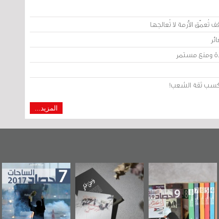
تُعمّق الأزمة لا تُعالجها
ئر
يدة ومنع مستمر
من كسب ثقة الشعب!
المزيد...
«وطن عكر» رواية
حصاد 2017
عاشوراء البحرين...
جديدة لمعتقل
ويكيليكس السفارة
عسكري تصدر عن
الأمريكية
«مرآة البحرين»