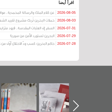
اقرأ أيضا
عن كلام الملك والرسالة المحمدية.. مواقف 
2026-08-05
حملات البحرين تُربك مشروع تقييد الشعا
2026-08-03
السفر إلى العتبات المقدسة.. قيود متزا
2026-07-31
البحرين تستورد الأمن من سوريا!
2026-07-29
حاكم البحرين: كسب ودّ الاحتلال أوْلى 
2026-07-28
"حماة الباب الأخير":
تصنيف موضوعي
"مرآة البحرين"
الإصدار الأول عن
للوثائق البريطانية
تصدر حصاد
اعتصام الدراز
يقدمه «مركز أوال»
الساحات 2019
وأحداث ساحة
في سلسلة من 5