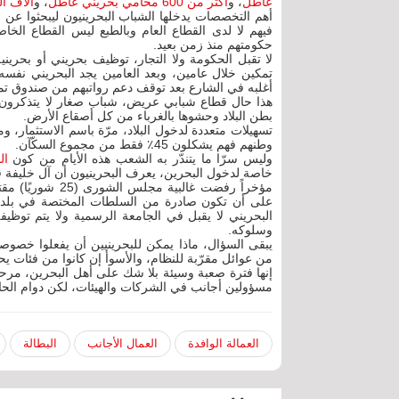
عاطل
، و
أكثر من 600 محامي بحريني عاطل
، و
آلاف ا
أهم التخصصات يدخلها الشباب البحرينيون ليبحثوا عن
فيهم لا لدى القطاع العام وبالطبع ليس القطاع الخ
حكومتهم منذ زمن بعيد.
لا تقبل الحكومة ولا التجار، توظيف بحريني أو بحرين
أغلبه في الشارع بعد توقف دعم رواتبهم من صندوق تم
بطن البلاد وحشوها بالغرباء من كل أصقاع الأرض.
تسهيلات متعددة لدخول البلاد، مرّة باسم الاستثمار، و
وطنهم فهم يشكلون 45٪ فقط من مجموع السكّآن.
وليس سرّا ما يتندّر به الشعب هذه الأيام من كون
ال
خاصة لدخول البحرين، يعرف البحرينيون أن آل خليفة ق
مؤخراً رفضت غالب
على أن تكون صادرة من السلطات المختصة في بلده، 
البحريني لا يقبل في الجامعة الرسمية ولا يتم توظي
وسلوكه.
يبقى السؤال، ماذا يمكن للبحرينيين أن يفعلوا خصوص
من عوائل مقرّبة للنظام، والأسوأ إن كانوا من فئات يح
إنها فترة صعبة وسيئة بلا شك على أهل البحرين، مر
مسؤولين أجانب في الشركات والهيئات، لكن دوام الحال
العمالة الوافدة
العمال الأجانب
البطالة