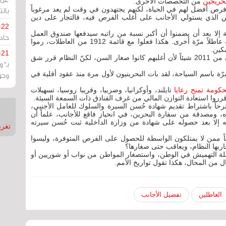
لخريجين
من التخصصات الأخرى.
 فرص أفضل لهم في الحياة، لكنهم يجتهدون في وقت لم يعد مرغوباً
بالت
اص الذي يستولي الأجانب على أغلب الفرص فيه، فالتجار على دين
-22
ية إلا بعد أن يضمنوا أن أكبر نسبة من راتبه سيدفعها صندوق العمل
حادة
تمكين خلال عامين، وبعد العامين يجد البحريني نفسه عاطلاً مرّة أخرى. هكذا فعلوا مع قائمة 1912 من العاطلات، رموا
كين.
-21
هذا حال قطاع شبابي عريض، شباب صغار لا يتذكرون من 2011 شيئاً لأن أغلبهم كانوا صغار السن، لكنّ النظام قرر شق
بـ"
مرّة باسم السياحة، لقد بات البحرينيون لأول مرة منذ عقود أقلية في
وحو
حكومة تمنح رعايا
تايلند، وأوكرانيا، وصربيا، وقريبا روسيا، تسهيلات
رروا استعادة التوازن المالي من غرف الفنادق ذات السمعة السيئة.
ية مجلس الشورى (25 شوريًا) مقترحاً باشتراط تقديم شهادة حُسن السيرة والسلوك للعامل الأجنبي،
ومصدقة من سفارة البحرين، في انحياز فاقع للأجانب، علماً أن
فه إلا بعد حصوله على شهادة من وزارة الداخلية ثبت حُسن سيرته
تغريدات
اً ممن لا يمتلكون الواسطة للحصول على الفرص المتوفرة، وليسوا
اربها النظام، ويعاقب حتى صغارها؟
حلة التهميش في الوطن، واستصغار المواطن من نواب أو شوريين أو
 من المحال، هكذا تقول تواريخ الأمم.
العاطلين
تفضيل الأجانب