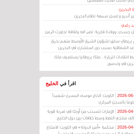
 البحرين
مير أندرو وغسل سمعة نظام البحرين
د رضي
ل جسدي، وولادة فكرية: نصر الله وثقافة تجاوزت الزمن
ر بريطاني سابق لشؤون الشرق الأوسط متهم بخرق
عد الشفافية بسبب دور استشاري في البحرين
 انتقادات للزيارة .. ملك بريطانيا يستضيف ملك
حرين في وندسور
اقرأ في
الخليج
الكويت: الحاج موسى المسري شهيداً
2026-06
ومًا بالسجن المركزي
الإمارات تنسحب من أوبك في ضربة قوية
2026-04
الف منتجي النفط وسط خلافات بين دول الخليج
محكمة «أمن الدولة» في الكويت: الامتناع
2026-04
عن معاقبة 109 مدونين وتبرئة 9 وحبس 18 متهماً