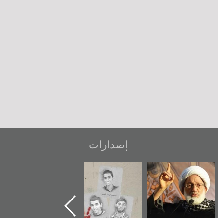
إصدارات
شهداء وطن
«جَوْ»: رواية
دعوة للضحك
المعتقل جهاد