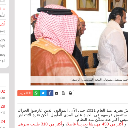
مرآة
الأ
أحم
رحي
وزي
قوا
وسط
الب
حمد يستقبل مسؤولي المعبد الهندوسي ( أرشيف)
-02
نسخة للطباعة
حفظ الموضوع
فيسبوك
تويتر
أرسل الى صديق
واتساب
المزيد
مظل
-29
مرآة البحرين (خاص): هي فترة عصيبة لم تعد البلاد تمرّ بغيرها منذ العام 2011 حتى الآن، الموالون الذين عارضوا الحراك
لتح
ك ستنعش فرصهم في الحياة على المدى الطويل، لكنّ فترة الانتعاش
يس أكبر عدد تمكّن منه النظام.
-24
 و
أكثر من 450 مهندسًا بحرينيا عاطلا
، و
أكثر من 310 طبيب بحريني