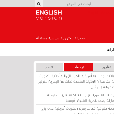
English Version
صحيفة إلكترونية سياسية مستقلة
رات
تقارير
ترجمات
اقتصاد
ات دبلوماسية أمريكية: الحرب الإيرانية أدت إلى تصورات
 مفادها أن الولايات المتحدة تخلت عن البحرين للتركيز
 حماية إسرائيل
ث تشاينا مورنينغ بوست: الخلاف بين السعودية
إمارات يهدد بتمزيق الشرق الأوسط
مة حقوقية تطالب بفرض عقوبات أمريكية على وزير
يني بسبب تعذيب المعتقلين