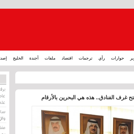
ير
حوارات
رأي
ترجمات
اقتصاد
ملفات
أجندة
الخليج
إصدا
برقي
عامة
تح غرف الفنادق.. هذه هي البحرين بالأرقام
على
ساو
وال
منظ
بحر