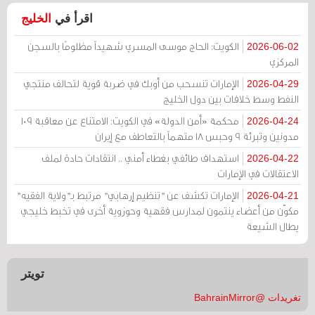
اقرأ في
الخليج
الكويت: الحاج موسى المسري شهيداً مظلومًا بالسجن
2026-06-02
المركزي
الإمارات تنسحب من أوبك في ضربة قوية لتحالف منتجي
2026-04-29
النفط وسط خلافات بين دول الخليج
محكمة «أمن الدولة» في الكويت: الامتناع عن معاقبة 109
2026-04-24
مدونين وتبرئة 9 وحبس 18 متهماً بالتعاطف مع إيران
استهداف طائفي بغطاء أمني .. انتقادات حادة لملف
2026-04-22
الاعتقالات في الإمارات
الإمارات تكشف عن "تنظيم إرهابي" مرتبط بـ"ولاية الفقيه"
2026-04-21
مكوّن من أعضاء ينتمون لمدارس فقهية وحوزوية أخرى في تخبط خليجي
يطال الشيعة
تويتر
تغريدات @BahrainMirror