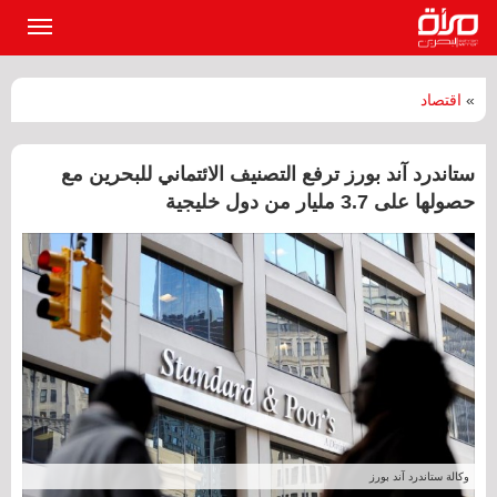
القائمة
الرئيسي
»
اقتصاد
ستاندرد آند بورز ترفع التصنيف الائتماني للبحرين مع
حصولها على 3.7 مليار من دول خليجية
وكالة ستاندرد آند بورز