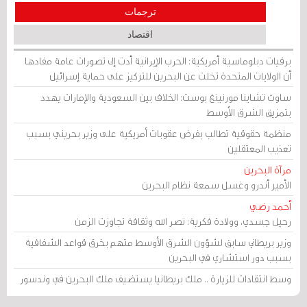
ترجمات
اقتصاد
برقيات دبلوماسية أمريكية: الحرب الإيرانية أدت إلى تصورات عامة مفادها
أن الولايات المتحدة تخلت عن البحرين للتركيز على حماية إسرائيل
ساوث تشاينا مورنينغ بوست: الخلاف بين السعودية والإمارات يهدد
بتمزيق الشرق الأوسط
منظمة حقوقية تطالب بفرض عقوبات أمريكية على وزير بحريني بسبب
تعذيب المعتقلين
مرآة البحرين
الأمير أندرو وغسل سمعة نظام البحرين
أحمد رضي
رحيل جسدي، وولادة فكرية: نصر الله وثقافة تجاوزت الزمن
وزير بريطاني سابق لشؤون الشرق الأوسط متهم بخرق قواعد الشفافية
بسبب دور استشاري في البحرين
وسط انتقادات للزيارة .. ملك بريطانيا يستضيف ملك البحرين في وندسور