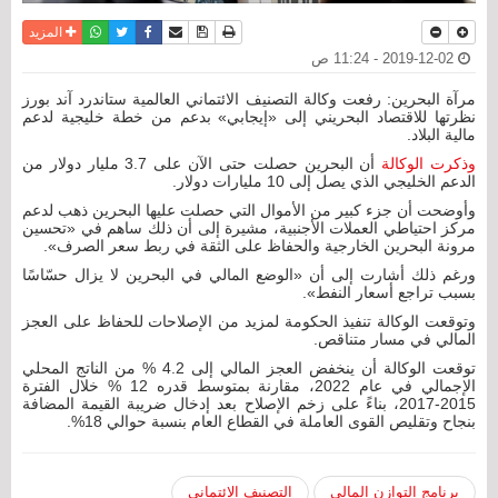
نسخة للطباعة
حفظ الموضوع
فيسبوك
تويتر
أرسل الى صديق
واتساب
المزيد
2019-12-02 - 11:24 ص
مرآة البحرين: رفعت وكالة التصنيف الائتماني العالمية ستاندرد آند بورز
نظرتها للاقتصاد البحريني إلى «إيجابي» بدعم من خطة خليجية لدعم
مالية البلاد.
وذكرت الوكالة
أن البحرين حصلت حتى الآن على 3.7 مليار دولار من
الدعم الخليجي الذي يصل إلى 10 مليارات دولار.
وأوضحت أن جزء كبير من الأموال التي حصلت عليها البحرين ذهب لدعم
مركز احتياطي العملات الأجنبية، مشيرة إلى أن ذلك ساهم في «تحسين
مرونة البحرين الخارجية والحفاظ على الثقة في ربط سعر الصرف».
ورغم ذلك أشارت إلى أن «الوضع المالي في البحرين لا يزال حسّاسًا
بسبب تراجع أسعار النفط».
وتوقعت الوكالة تنفيذ الحكومة لمزيد من الإصلاحات للحفاظ على العجز
المالي في مسار متناقص.
توقعت الوكالة أن ينخفض العجز المالي إلى 4.2 % من الناتج المحلي
الإجمالي في عام 2022، مقارنة بمتوسط قدره 12 % خلال الفترة
2015-2017، بناءً على زخم الإصلاح بعد إدخال ضريبة القيمة المضافة
بنجاح وتقليص القوى العاملة في القطاع العام بنسبة حوالي 18%.
برنامج التوازن المالي
التصنيف الائتماني