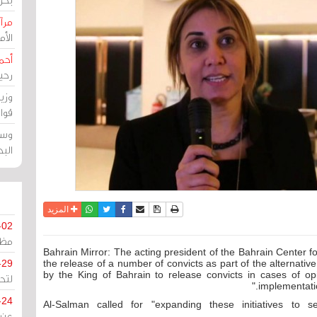
مرآة
الأ
أحم
رحي
وزي
قوا
وسط
الب
نسخة للطباعة
حفظ الموضوع
فيسبوك
تويتر
أرسل الى صديق
واتساب
المزيد
-02
مظل
Bahrain Mirror: The acting president of the Bahrain Center
-29
the release of a number of convicts as part of the alternative 
by the King of Bahrain to release convicts in cases of o
لتح
implementatio
-24
Al-Salman called for "expanding these initiatives to 