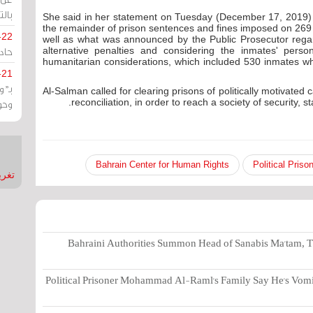
بالت
She said in her statement on Tuesday (December 17, 2019)
the remainder of prison sentences and fines imposed on 269 c
-22
well as what was announced by the Public Prosecutor rega
حادة
alternative penalties and considering the inmates' perso
humanitarian considerations, which included 530 inmates who
-21
بـ"
Al-Salman called for clearing prisons of politically motivated 
reconciliation, in order to reach a society of security, s
وحو
Bahrain Center for Human Rights
Political Priso
تغريدات
Bahraini Authorities Summon Head of Sanabis Ma'tam, T
Political Prisoner Mohammad Al-Raml's Family Say He's Vomi