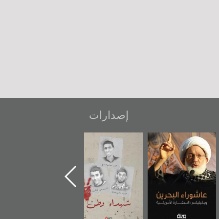
إصدارات
شهداء وطن
«جَوْ»: رواية
دعوة للضحك
المعتقل جهاد