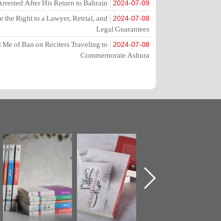
rrested After His Return to Bahrain
2024-07-09
the Right to a Lawyer, Retrial, and
2024-07-08
Legal Guarantees
Me of Ban on Reciters Traveling to
2024-07-08
Commemorate Ashura
"حماة الباب الأخير":
تصنيف موضوعي
"مرآة البحرين"
الإصدار الأول عن
للوثائق البريطانية
تصدر حصاد
اعتصام الدراز
يقدمه «مركز أوال»
الساحات 2019
وأحداث ساحة
في سلسلة من 5
الفداء لمركز أوال
كتب
للدراسات والتوثيق