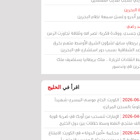
 البحرين
مير أندرو وغسل سمعة نظام البحرين
د رضي
ل جسدي، وولادة فكرية: نصر الله وثقافة تجاوزت الزمن
ر بريطاني سابق لشؤون الشرق الأوسط متهم بخرق
عد الشفافية بسبب دور استشاري في البحرين
 انتقادات للزيارة .. ملك بريطانيا يستضيف ملك
حرين في وندسور
اقرأ في
الخليج
الكويت: الحاج موسى المسري شهيداً
2026-06
ومًا بالسجن المركزي
الإمارات تنسحب من أوبك في ضربة قوية
2026-04
الف منتجي النفط وسط خلافات بين دول الخليج
محكمة «أمن الدولة» في الكويت: الامتناع
2026-04
عن معاقبة 109 مدونين وتبرئة 9 وحبس 18 متهماً