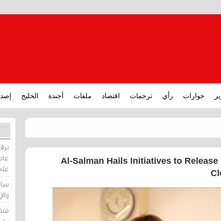
ير
حوارات
رأي
ترجمات
اقتصاد
ملفات
أجندة
الخليج
إصدا
برقي
عامة
Al-Salman Hails Initiatives to Release
على
Cl
ساو
وال
منظ
بحر