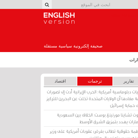
English Version
صحيفة إلكترونية سياسية مستقلة
رات
تقارير
ترجمات
اقتصاد
ات دبلوماسية أمريكية: الحرب الإيرانية أدت إلى تصورات
 مفادها أن الولايات المتحدة تخلت عن البحرين للتركيز
 حماية إسرائيل
ث تشاينا مورنينغ بوست: الخلاف بين السعودية
إمارات يهدد بتمزيق الشرق الأوسط
مة حقوقية تطالب بفرض عقوبات أمريكية على وزير
يني بسبب تعذيب المعتقلين