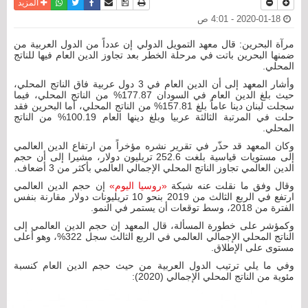
نسخة للطباعة
حفظ الموضوع
فيسبوك
تويتر
أرسل الى صديق
واتساب
المزيد
2020-01-18 - 4:01 ص
مرآة البحرين: قال معهد التمويل الدولي إن عدداً من الدول العربية من
ضمنها البحرين باتت في مرحلة الخطر بعد تجاوز الدين العام فيها للناتج
المحلي.
وأشار المعهد إلى أن الدين العام في 3 دول عربية فاق الناتج المحلي،
حيث بلغ الدين العام في السودان 177.87% من الناتج المحلي، فيما
سجلت لبنان دينا عاماً بلغ 157.81% من الناتج المحلي، أما البحرين فقد
حلت في المرتبة الثالثة عربيا وبلغ دينها العام 100.19% من الناتج
المحلي.
وكان المعهد قد حذّر في تقرير نشره مؤخراً من ارتفاع الدين العالمي
إلى مستويات قياسية بلغت 252.6 تريليون دولار، مشيرا إلى أن حجم
الدين العالمي تجاوز الناتج المحلي الإجمالي العالمي بأكثر من 3 أضعاف.
وقال وفق ما نقلت عنه شبكة
«روسيا اليوم»
إن حجم الدين العالمي
ارتفع في الربع الثالث من 2019 بنحو 10 تريليونات دولار مقارنة بنفس
الفترة من 2018، وسط توقعات أن يستمر في النمو.
وكمؤشر على خطورة المسألة، قال المعهد إن حجم الدين العالمي إلى
الناتج المحلي الإجمالي العالمي في الربع الثالث سجل 322%، وهو أعلى
مستوى على الإطلاق.
وفي ما يلي ترتيب الدول العربية من حيث حجم الدين العام كنسبة
مئوية من الناتج المحلي الإجمالي (2020):