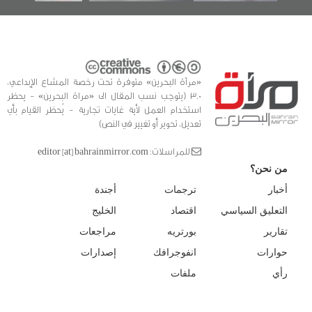
«مرآة البحرين» متوفرة تحت رخصة المشاع الإبداعي،
3.0 (يتوجب نسب المقال الى «مراة البحرين» - يحظر
استخدام العمل لأية غايات تجارية - يُحظر القيام بأي
تعديل، تحوير أو تغيير في النص)
للمراسلات: editor [at] bahrainmirror.com
من نحن؟
أخبار
ترجمات
أجندة
التعليق السياسي
اقتصاد
الخليج
تقارير
بورتريه
مراجعات
حوارات
انفوجرافك
إصدارات
رأي
ملفات