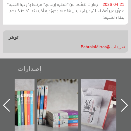
الإمارات تكشف عن "تنظيم إرهابي" مرتبط بـ"ولاية الفقيه"
2026-04-21
مكوّن من أعضاء ينتمون لمدارس فقهية وحوزوية أخرى في تخبط خليجي
يطال الشيعة
تويتر
تغريدات @BahrainMirror
إصدارات
"حماة الباب الأخير":
تصنيف موضوعي
"مرآة البحرين"
الإصدار الأول عن
للوثائق البريطانية
تصدر حصاد
اعتصام الدراز
يقدمه «مركز أوال»
الساحات 2019
ه
وأحداث ساحة
في سلسلة من 5
الفداء لمركز أوال
كتب
للدراسات والتوثيق