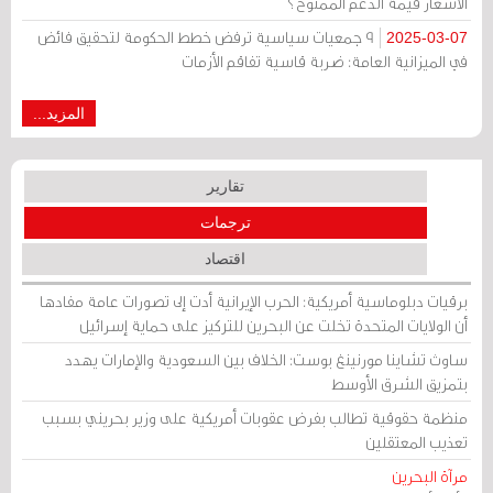
الأسعار قيمة الدعم الممنوح؟
9 جمعيات سياسية ترفض خطط الحكومة لتحقيق فائض
2025-03-07
في الميزانية العامة: ضربة قاسية تفاقم الأزمات
المزيد...
تقارير
ترجمات
اقتصاد
برقيات دبلوماسية أمريكية: الحرب الإيرانية أدت إلى تصورات عامة مفادها
أن الولايات المتحدة تخلت عن البحرين للتركيز على حماية إسرائيل
ساوث تشاينا مورنينغ بوست: الخلاف بين السعودية والإمارات يهدد
بتمزيق الشرق الأوسط
منظمة حقوقية تطالب بفرض عقوبات أمريكية على وزير بحريني بسبب
تعذيب المعتقلين
مرآة البحرين