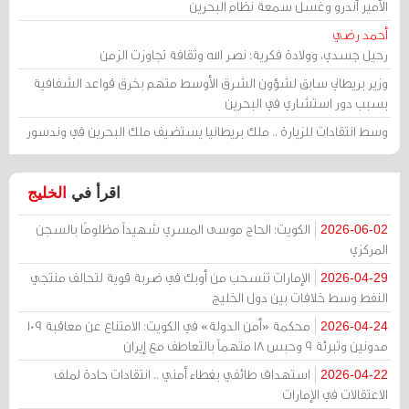
الأمير أندرو وغسل سمعة نظام البحرين
أحمد رضي
رحيل جسدي، وولادة فكرية: نصر الله وثقافة تجاوزت الزمن
وزير بريطاني سابق لشؤون الشرق الأوسط متهم بخرق قواعد الشفافية
بسبب دور استشاري في البحرين
وسط انتقادات للزيارة .. ملك بريطانيا يستضيف ملك البحرين في وندسور
اقرأ في
الخليج
الكويت: الحاج موسى المسري شهيداً مظلومًا بالسجن
2026-06-02
المركزي
الإمارات تنسحب من أوبك في ضربة قوية لتحالف منتجي
2026-04-29
النفط وسط خلافات بين دول الخليج
محكمة «أمن الدولة» في الكويت: الامتناع عن معاقبة 109
2026-04-24
مدونين وتبرئة 9 وحبس 18 متهماً بالتعاطف مع إيران
استهداف طائفي بغطاء أمني .. انتقادات حادة لملف
2026-04-22
الاعتقالات في الإمارات