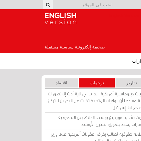
English Version
صحيفة إلكترونية سياسية مستقلة
رات
تقارير
ترجمات
اقتصاد
ات دبلوماسية أمريكية: الحرب الإيرانية أدت إلى تصورات
 مفادها أن الولايات المتحدة تخلت عن البحرين للتركيز
 حماية إسرائيل
ث تشاينا مورنينغ بوست: الخلاف بين السعودية
إمارات يهدد بتمزيق الشرق الأوسط
مة حقوقية تطالب بفرض عقوبات أمريكية على وزير
يني بسبب تعذيب المعتقلين