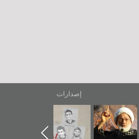
إصدارات
عاشوراء البحرين...
شهداء وطن
«جَوْ»: رواية
ويكيليكس السفارة
المعتقل جهاد
الأمريكية