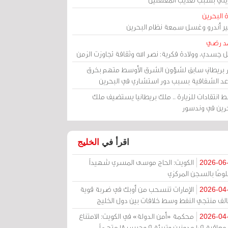
 البحرين
مير أندرو وغسل سمعة نظام البحرين
د رضي
ل جسدي، وولادة فكرية: نصر الله وثقافة تجاوزت الزمن
ر بريطاني سابق لشؤون الشرق الأوسط متهم بخرق
عد الشفافية بسبب دور استشاري في البحرين
 انتقادات للزيارة .. ملك بريطانيا يستضيف ملك
حرين في وندسور
اقرأ في
الخليج
الكويت: الحاج موسى المسري شهيداً
2026-06
ومًا بالسجن المركزي
الإمارات تنسحب من أوبك في ضربة قوية
2026-04
الف منتجي النفط وسط خلافات بين دول الخليج
محكمة «أمن الدولة» في الكويت: الامتناع
2026-04
عن معاقبة 109 مدونين وتبرئة 9 وحبس 18 متهماً