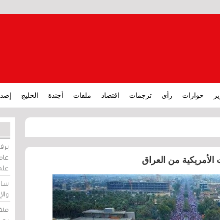
ير
حوارات
رأي
ترجمات
اقتصاد
ملفات
أجندة
الخليج
إصدا
برقي
عامة
 الأمريكية من العراق
على
ساو
وال
منظ
بحر