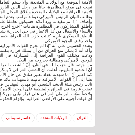
الأمنية الموقعة مع الولايات المتحدة، وإلا سيتم الت
نصب في موقع المظاهرة، بيانا من رجل الدين البارز، د
الأمنية العراقية مع الولايات المتحدة وإغلاق المجال ال
وطالب البيان الرئيس الأميركي دونالد ترامب بعدم التع
وأضاف: "إذا تم تنفيذ ما ورد أعلاه، فسيكون تعاملنا عل
وأطلق المشاركون في المظاهرة هتافات "اخرج اخرج يا
والنساء والأطفال من كل الأعمار في حي الجادرية بشر
الناطق العسكري باسم كتائب حزب الله العراق جعفر
واحد رفض الوجود الأميركي.
وشدد الحسيني على أنه "إذا لم تخرج القوات الأميركي
وأكد أنه لا يمكن منع العراق من أن يمتلك قراره بنفس
ودعت مختلف القوى العراقية إلى المشاركة في التظ
للوجود الأميركي ومطالبة بخروجه من البلاد.
من جهته، قال حزب الله في لبنان، إنّ "الشعب العراق
أنّ الحشود المليونية أعلنت أن الشعب العراقي لا يمكن
كما اعتبر أنّ "ما شهدته بغداد تعبير صادق عن حال الأمة
يشا إلى أنّ القوات الأميركية قامت باستهداف قائد
غضب عارمة في العراق والمنطقة على الوجود الأميرك
ولا
أي قوات أجنبية على الأراضي العراقية، وإلزام الحكوم
العراق
الولايات المتحدة
قاسم سليماني