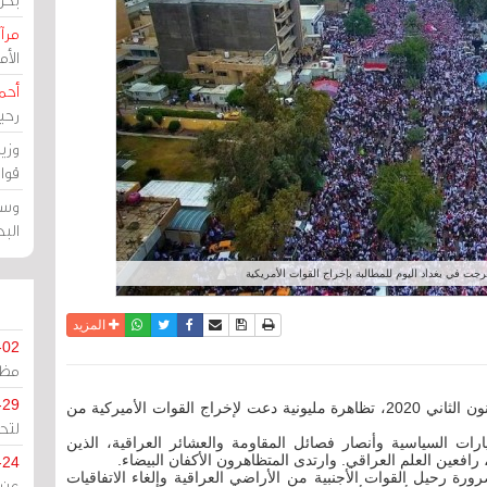
مرآة
الأ
أحم
رحي
وزي
قوا
وسط
الب
ت في بغداد اليوم للمطالبة بإخراج القوات الأمريكية
نسخة للطباعة
حفظ الموضوع
فيسبوك
تويتر
أرسل الى صديق
واتساب
المزيد
-02
مظل
-29
مرآة البحرين: شهد العراق اليوم الجمعة 24 يناير / كانون الثاني 2020، تظاهرة مليونية دعت لإخراج القوات الأميركية من
لتح
رات السياسية وأنصار فصائل المقاومة والعشائر العراقية، الذين
رافعين العلم العراقي. وارتدى المتظاهرون الأكفان البيضاء.
-24
ة رحيل القوات الأجنبية من الأراضي العراقية وإلغاء الاتفاقيات