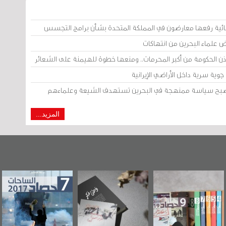
ائية رفعها معارضون في المملكة المتحدة بشأن برامج التجسس
ض علماء البحرين من انتهاكات
إذن الحكومة من أكبر المحرمات.. ومنعها خطوة للهيمنة على الشعائر
وية سرية داخل الأراضي الإيرانية
 أصبح سياسة ممنهجة في البحرين تستهدف الشيعة وعلماءهم
المزيد...
"مرآة البحرين"
«وطن عكر» رواية
حصاد 2017
تصدر حصاد
جديدة لمعتقل
الساحات 2019
عسكري تصدر عن
«مرآة البحرين»