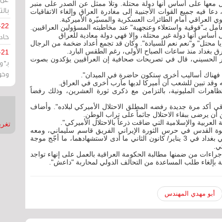
عامل معها على أساس أنها دولة محتلة. وتلا ممثل عن الصدر على منبر
بالت
عا فيه جميع القوات الأجنبية إلى مغادرة العراق وإلغاء الاتفاقيات
جوي العراقي أمام الطائرات العسكرية والمسيّرة الأميركية.
-22
امل بـ"فوقية واستعلاء وعنجهية" عند مخاطبته المسؤولين العراقيين.
ى أساس أنها دولة غير محتلة، وإلا فهي دولة معادية للعراق
حادة
 محتل" و"نعم نعم للسيادة". وكان قد تجمع أعداد ضخمة من الرجال
ق بغداد منذ ساعات الصباح الأولى، رغم الطقس البارد.
-21
 الحسيني، قال في تصريحات صحافية إن العراقيين يؤكدون بصوت
بـ"
وحو
ة فهناك أساليب أخرى ستكون حاضرة في الميدان".
ه وقد تبين للشعب أن أميركا لديها مآرب أخرى في العراق.
اهرات المليونية، بالتزامن مع ذكرى ثورة العشرين، وذلك رفضاً
ي أكد مرة جديدة رفضه المطلق الاحتلال الأميركي لبلاده". وأضاف
 أن يرضى ببقاء الاحتلال جاثماً على تراب الوطن.
 العربية والإسلامية التي ضاقت ذرعاً بالاحتلال الأميركي".
تغريدات
 قوة القدس في حرس الثورة الإيراني الفريق قاسم سليماني، ومعه
نائب رئيس هيئة الحشد الشعبي أبو مهدي المهندس في بغداد في 3 يناير/ كانون الثاني ما أدى لاستشهادهما، ما أجّج موجة
ي.
حقاً صوّت البرلمان العراقي على قرار نيابي من 5 إجراءات من ضمنها مطالبة الحكومة العراقية بالعمل على إنهاء تواجد
ة بإلغاء طلب المساعدة من التحالف الدولي لمحاربة "داعش".
أبو مهدي المهندس