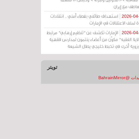
عاطف مع إيران
استهداف طائفي بغطاء أمني .. انتقادات
2026-04
 لملف الاعتقالات في الإمارات
الإمارات تكشف عن "تنظيم إرهابي" مرتبط
2026-04
ولاية الفقيه" مكوّن من أعضاء ينتمون لمدارس فقهية
زوية أخرى في تخبط خليجي يطال الشيعة
تويتر
 @BahrainMirror