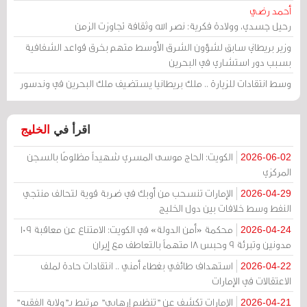
أحمد رضي
رحيل جسدي، وولادة فكرية: نصر الله وثقافة تجاوزت الزمن
وزير بريطاني سابق لشؤون الشرق الأوسط متهم بخرق قواعد الشفافية
بسبب دور استشاري في البحرين
وسط انتقادات للزيارة .. ملك بريطانيا يستضيف ملك البحرين في وندسور
اقرأ في
الخليج
الكويت: الحاج موسى المسري شهيداً مظلومًا بالسجن
2026-06-02
المركزي
الإمارات تنسحب من أوبك في ضربة قوية لتحالف منتجي
2026-04-29
النفط وسط خلافات بين دول الخليج
محكمة «أمن الدولة» في الكويت: الامتناع عن معاقبة 109
2026-04-24
مدونين وتبرئة 9 وحبس 18 متهماً بالتعاطف مع إيران
استهداف طائفي بغطاء أمني .. انتقادات حادة لملف
2026-04-22
الاعتقالات في الإمارات
الإمارات تكشف عن "تنظيم إرهابي" مرتبط بـ"ولاية الفقيه"
2026-04-21