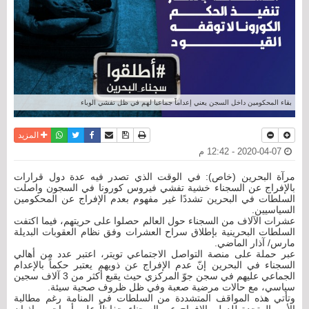
بقاء المحكومين داخل السجن يعني إعداماً جماعيا لهم في ظل تفشي الوباء
نسخة للطباعة
حفظ الموضوع
فيسبوك
تويتر
أرسل الى صديق
واتساب
المزيد
2020-04-07 - 12:42 م
مرآة البحرين (خاص): في الوقت الذي تصدر فيه عدة دول قرارات
بالإفراج عن السجناء خشية تفشي فيروس كورونا في السجون واصلت
السلطات في البحرين تشددًا غير مفهوم بعدم الإفراج عن المحكومين
السياسيين.
عشرات الآلاف من السجناء حول العالم حصلوا على حريتهم، فيما اكتفت
السلطات البحرينية بإطلاق سراح العشرات وفق نظام العقوبات البديلة
مارس/ آذار الماضي.
عبر حملة على منصة التواصل الاجتماعي تويتر، اعتبر عدد من أهالي
السجناء في البحرين إنّ عدم الإفراج عن ذويهم يعتبر حكماً بالإعدام
الجماعي عليهم في سجن جوّ المركزي حيث يقبع أكثر من 3 آلاف سجين
سياسي، مع حالات مرضية صعبة وفي ظل ظروف صحية سيئة.
وتأتي هذه المواقف المتشددة من السلطات في المنامة رغم مطالبة