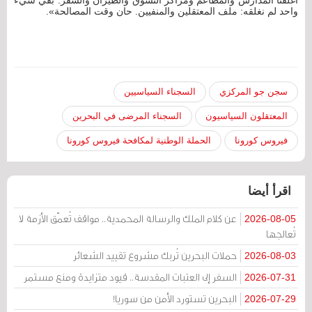
أغلقنا المدارس والمطاعم ومراكز التسوق والطيران والسفر. بقي شيء
واحد لم نغلقه: ملف المعتقلين والمنفيين. حان وقت المصالحة».
سجن جو المركزي
السجناء السياسيين
المعتقلون السياسيون
السجناء المرضى في البحرين
فيروس كورونا
الحملة الوطنية لمكافحة فيروس كورونا
اقرأ أيضا
عن كلام الملك والرسالة المحمدية.. مواقف تُعمّق الأزمة لا
2026-08-05
تُعالجها
حملات البحرين تُربك مشروع تقييد الشعائر
2026-08-03
السفر إلى العتبات المقدسة.. قيود متزايدة ومنع مستمر
2026-07-31
البحرين تستورد الأمن من سوريا!
2026-07-29