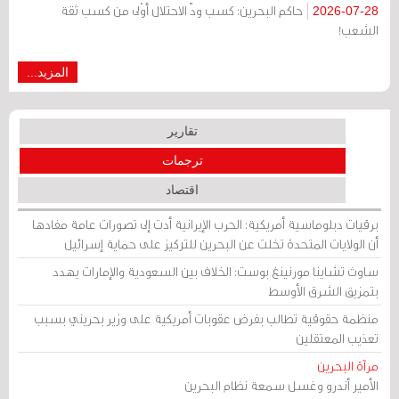
حاكم البحرين: كسب ودّ الاحتلال أوْلى من كسب ثقة
2026-07-28
الشعب!
المزيد...
تقارير
ترجمات
اقتصاد
برقيات دبلوماسية أمريكية: الحرب الإيرانية أدت إلى تصورات عامة مفادها
أن الولايات المتحدة تخلت عن البحرين للتركيز على حماية إسرائيل
ساوث تشاينا مورنينغ بوست: الخلاف بين السعودية والإمارات يهدد
بتمزيق الشرق الأوسط
منظمة حقوقية تطالب بفرض عقوبات أمريكية على وزير بحريني بسبب
تعذيب المعتقلين
مرآة البحرين
الأمير أندرو وغسل سمعة نظام البحرين