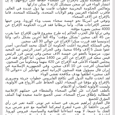
الأمم المتحدة للدول بالإفراج عن السجناء حفاظاً على أرواحهم، إذ إن
انتشار الوباء في أي سجن سيشكل كارثة لا يمكن تداركها.
وتعاكس الحكومة البحرينية خطوات قامت بها دول عديدة في العالم،
فأقرب الحلفاء الغربيين وهم الولايات المتحدة، والمملكة المتحدة، قاما
بالإفراج عن آلاف السجناء.
وتوفي في أمريكا نحو خمسة سجناء بسبب وباء كورونا، ومن حينها
تستمر الإفراجات هناك، وأما بريطانيا فقد قررت الحكومة الإفراج عن
4000 سجين بصورة مؤقتة.
وفي تركيا قال الحزب الحاكم إنه طرح مشروع قانون للإفراج عما يقرب
من 45 ألف سجين "بشكل مؤقت" و45 ألفا آخرين بشكل دائم، وأمّا
إندونيسيا فقد قررت مبكرا الإفراج عن حوالي 30 ألف سجين.
وفي المملكة المغربية أعلنت الحكومة أنّ الملك محمد السادس، أصدر
عفوا شمل 5 آلاف و654 سجينا، وفي الجزائر أصدر الرئيس عبد المجيد
تبون، مرسوماً بالعفو عن خمسة آلاف سجين.وفي تونس قرر الرئيس
قيس سعيّد قرر الإفراج عن أكثر من 1400 سجين. أما العراق فقد قرر
مجلس القضاء الأعلى فيه الإفراج عن 420 متهماً ومحكوماً من السجون.
أفغانستان أفرجت عن 10 آلاف سجين، وفي الجمهورية الإسلامية في
إيران قال مسؤول هيئة السجون الإيرانية أصغر جهانكير أن «حوالي 70
ألف سجين» أطلقوا بهدف مكافحة تفشي الوباء.
لقد اتخذت غالبية الدول التي تكافح الفايروس خطوات جريئة وضروري
بالإفراج ولو مؤقتا عن السجناء، لكون الحفاظ على الأرواح هي الأولوية،
وليست الأولوية للعقاب أو الانتقام.
بألطف العبارات عبّر أهالي السجناء والنشطاء في حملتهم الإعلامية
المطالبة بإطلاق سراح السجناء، تمنى الجميع خاتمة سعيدة لهذا الملف
المؤرق للجميع.
قال القيادي إبراهيم شريف في حسابه عبر تويتر، كلمة تعبر عن رأي
كثيرين «أغلقنا كل شيء لنتفرغ لمعركتنا العالمية مع عدو شرس يريد
الفتك بنا جميعا، لا يهمه انتماءاتنا الطائفية والسياسية، فيروس كورونا.