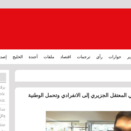
ير
حوارات
رأي
ترجمات
اقتصاد
ملفات
أجندة
الخليج
إصدا
برقي
عامة
 المعتقل الجزيري إلى الانفرادي وتحمل الوطنية
على
ساو
وال
منظ
بحر