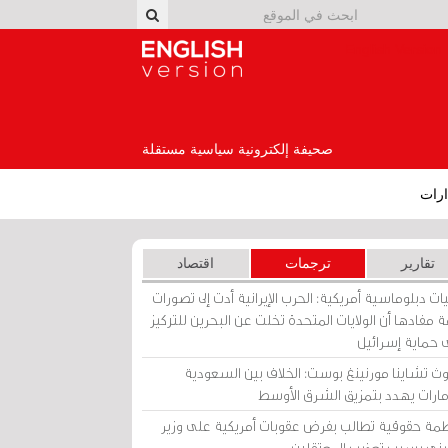
English Version
صحيفة إلكترونية سياسية مستقلة
رات
تقارير
ترجمات
اقتصاد
ات دبلوماسية أمريكية: الحرب الإيرانية أدت إلى تصورات
 مفادها أن الولايات المتحدة تخلت عن البحرين للتركيز
 حماية إسرائيل
ث تشاينا مورنينغ بوست: الخلاف بين السعودية
إمارات يهدد بتمزيق الشرق الأوسط
مة حقوقية تطالب بفرض عقوبات أمريكية على وزير
يني بسبب تعذيب المعتقلين