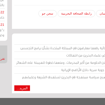
بالت
-22
سان
رابطة الصحافة البحرينية
سجن جو
حادة
-21
بـ"
وحو
ائية رفعها معارضون في المملكة المتحدة بشأن برامج التجسس
ض علماء البحرين من انتهاكات
تغريدات
إذن الحكومة من أكبر المحرمات.. ومنعها خطوة للهيمنة على الشعائر
وية سرية داخل الأراضي الإيرانية
 أصبح سياسة ممنهجة في البحرين تستهدف الشيعة وعلماءهم
المزيد...