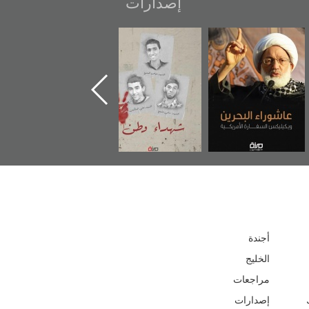
إصدارات
عاشوراء البحرين...
شهداء وطن
«جَوْ»: رواية
ويكيليكس السفارة
المعتقل جهاد
الأمريكية
أجندة
الخليج
مراجعات
إصدارات