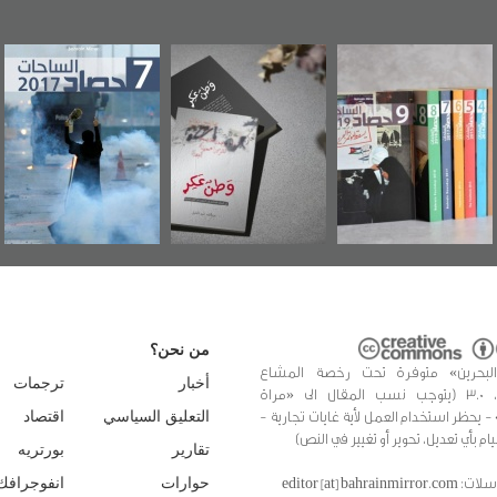
"مرآة البحرين"
«وطن عكر» رواية
حصاد 2017
تصدر حصاد
جديدة لمعتقل
الساحات 2019
عسكري تصدر عن
«مرآة البحرين»
من نحن؟
البحرين» متوفرة تحت رخصة المشاع
أخبار
ترجمات
الإبداعي، 3.0 (يتوجب نسب المقال الى «مراة
 - يحظر استخدام العمل لأية غايات تجارية -
التعليق السياسي
اقتصاد
يام بأي تعديل، تحوير أو تغيير في النص)
تقارير
بورتريه
editor [at] bahrainmir
حوارات
انفوجرافك