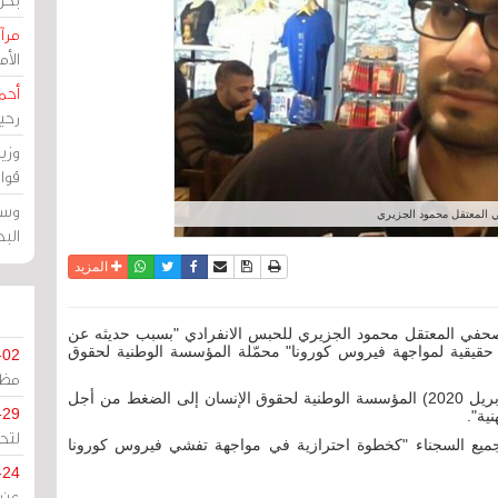
مرآة
الأ
أحم
رحي
وزي
قوا
وسط
 المعتقل محمود الجزيري
الب
نسخة للطباعة
حفظ الموضوع
فيسبوك
تويتر
أرسل الى صديق
واتساب
المزيد
الصحفي المعتقل محمود الجزيري للحبس الانفرادي "بسبب حديثه عن
حقيقية لمواجهة فيروس كورونا" محمّلة المؤسسة الوطنية لحقوق
-02
مظل
ودعت في بيان لها نشرته على الإنترنت (السبت 11 أبريل 2020) المؤسسة الوطنية لحقوق الإنسان إلى الضغط من أجل
-29
ية".
لتح
جميع السجناء "كخطوة احترازية في مواجهة تفشي فيروس كورونا
-24