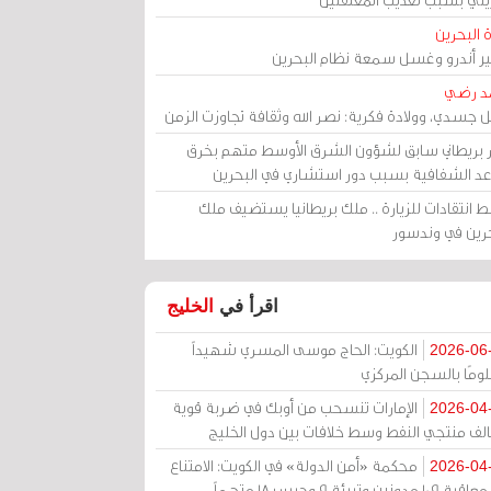
 البحرين
مير أندرو وغسل سمعة نظام البحرين
د رضي
ل جسدي، وولادة فكرية: نصر الله وثقافة تجاوزت الزمن
ر بريطاني سابق لشؤون الشرق الأوسط متهم بخرق
عد الشفافية بسبب دور استشاري في البحرين
 انتقادات للزيارة .. ملك بريطانيا يستضيف ملك
حرين في وندسور
اقرأ في
الخليج
الكويت: الحاج موسى المسري شهيداً
2026-06
ومًا بالسجن المركزي
الإمارات تنسحب من أوبك في ضربة قوية
2026-04
الف منتجي النفط وسط خلافات بين دول الخليج
محكمة «أمن الدولة» في الكويت: الامتناع
2026-04
عن معاقبة 109 مدونين وتبرئة 9 وحبس 18 متهماً