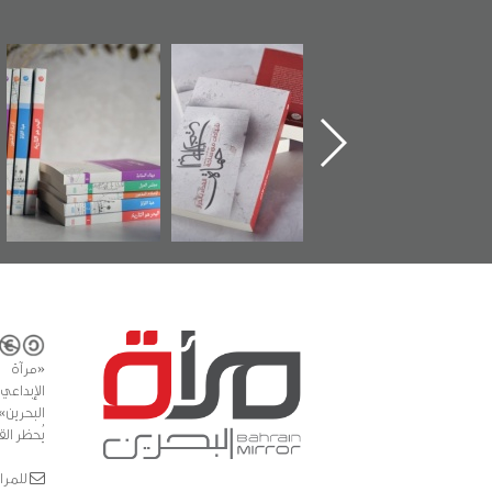
تدشين كتاب "من
"حماة الباب الأخير":
تصنيف موضوعي
أهل الجنة" عن
الإصدار الأول عن
للوثائق البريطانية
الشهيد سيد كاظم
اعتصام الدراز
يقدمه «مركز أوال»
السهلاوي في ذكراه
وأحداث ساحة
في سلسلة من 5
الفداء لمركز أوال
كتب
للدراسات والتوثيق
«مرآة 
البحرين»
يُحظر الق
للمراسلات: ror.com