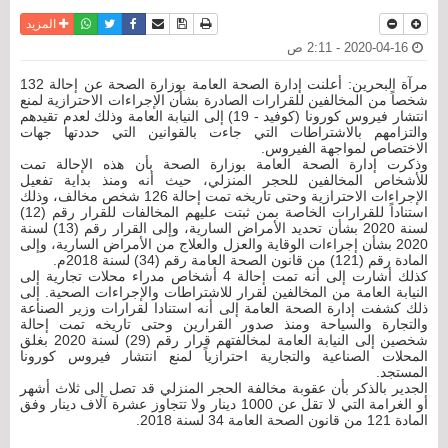
نسخة للطباعة
حفظ الموضوع
فيسبوك
تويتر
أرسل الى صديق
واتساب
المزيد
2020-04-16 - 2:11 ص
مرآة البحرين: أعلنت إدارة الصحة العامة بوزارة الصحة عن إحالة 132
شخصاً من المخالفين للقرارات الصادرة بشأن الإجراءات الاحترازية لمنع
انتشار فيروس كورونا (كوفيد - 19) إلى النيابة العامة وذلك لعدم تقيدهم
والتزامهم بالاشتراطات التي جاءت بالقوانين التي حددتها جهات
الاختصاص لمواجهة الفيروس.
وذكرت إدارة الصحة العامة بوزارة الصحة بأن هذه الإحالة تمت
للأشخاص المخالفين للحجر المنزلي، حيث أنه ومنذ بداية تفعيل
الإجراءات الاحترازية وحتى تاريخه تمت إحالة 126 شخص مخالف، وذلك
استناداً للقرارات الخاصة بمن ثبتت عليهم المخالفات للقرار رقم (12)
لسنة 2020 بشأن تحديد الأمراض السارية، وإلى القرار رقم (13) لسنة
2020 بشأن إجراءات الوقاية والعزل والعلاج من الأمراض السارية، وإلى
المادة رقم (121) من قانون الصحة العامة رقم (34) لسنة 2018م.
كذلك أشارت إلى أنه تمت إحالة 4 أشخاص مدراء محلات تجارية إلى
النيابة العامة من المخالفين لقرار للاشتراطات والإجراءات الصحية. إلى
ذلك كشفت إدارة الصحة العامة إلى أنه استنادا لقرارات وزير الصناعة
والتجارة والسياحة ومنذ صدور القرارين وحتى تاريخه تمت إحالة
شخصين إلى النيابة العامة لمخالفتهم قرار رقم (29) لسنة 2020 بغلق
المحلات الصناعية والتجارية احترازياً لمنع انتشار فيروس كورونا
المستجد.
الجدير بالذكر بأن عقوبة مخالفة الحجر المنزلي قد تصل إلى ثلاث أشهر
أو الغرامة التي لا تقل عن 1000 دينار ولا تتجاوز عشرة آلاف دينار وفق
المادة 121 من قانون الصحة العامة 34 لسنة 2018.