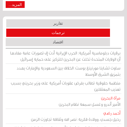
المزيد...
تقارير
ترجمات
اقتصاد
برقيات دبلوماسية أمريكية: الحرب الإيرانية أدت إلى تصورات عامة مفادها
أن الولايات المتحدة تخلت عن البحرين للتركيز على حماية إسرائيل
ساوث تشاينا مورنينغ بوست: الخلاف بين السعودية والإمارات يهدد
بتمزيق الشرق الأوسط
منظمة حقوقية تطالب بفرض عقوبات أمريكية على وزير بحريني بسبب
تعذيب المعتقلين
مرآة البحرين
الأمير أندرو وغسل سمعة نظام البحرين
أحمد رضي
رحيل جسدي، وولادة فكرية: نصر الله وثقافة تجاوزت الزمن