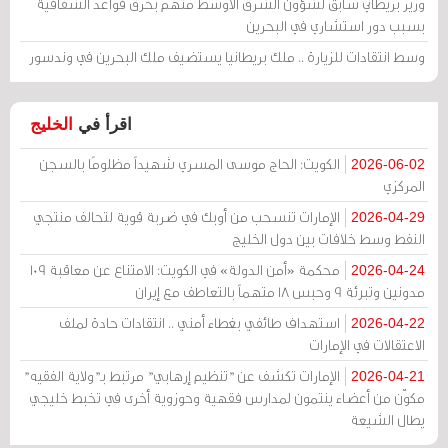
وزير بريطاني سابق لشؤون الشرق الأوسط متهم بخرق قواعد الشفافية
بسبب دور استشاري في البحرين
وسط انتقادات للزيارة .. ملك بريطانيا يستضيف ملك البحرين في وندسور
اقرأ في
الخليج
الكويت: الحاج موسى المسري شهيداً مظلومًا بالسجن
2026-06-02
المركزي
الإمارات تنسحب من أوبك في ضربة قوية لتحالف منتجي
2026-04-29
النفط وسط خلافات بين دول الخليج
محكمة «أمن الدولة» في الكويت: الامتناع عن معاقبة 109
2026-04-24
مدونين وتبرئة 9 وحبس 18 متهماً بالتعاطف مع إيران
استهداف طائفي بغطاء أمني .. انتقادات حادة لملف
2026-04-22
الاعتقالات في الإمارات
الإمارات تكشف عن "تنظيم إرهابي" مرتبط بـ"ولاية الفقيه"
2026-04-21
مكوّن من أعضاء ينتمون لمدارس فقهية وحوزوية أخرى في تخبط خليجي
يطال الشيعة