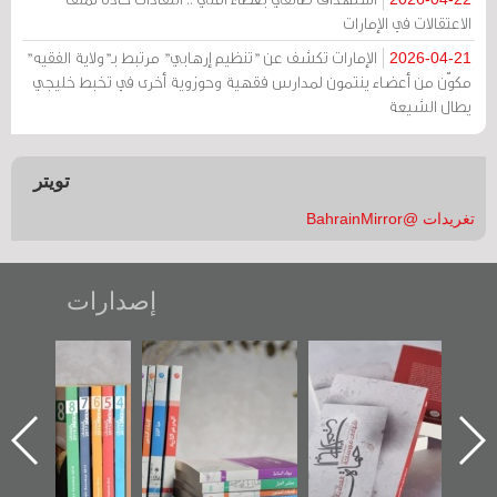
الاعتقالات في الإمارات
الإمارات تكشف عن "تنظيم إرهابي" مرتبط بـ"ولاية الفقيه"
2026-04-21
مكوّن من أعضاء ينتمون لمدارس فقهية وحوزوية أخرى في تخبط خليجي
يطال الشيعة
تويتر
تغريدات @BahrainMirror
إصدارات
"حماة الباب الأخير":
تصنيف موضوعي
"مرآة البحرين"
الإصدار الأول عن
للوثائق البريطانية
تصدر حصاد
اعتصام الدراز
يقدمه «مركز أوال»
الساحات 2019
ه
وأحداث ساحة
في سلسلة من 5
الفداء لمركز أوال
كتب