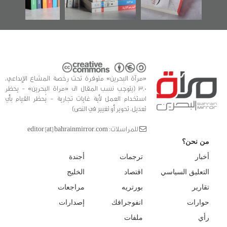
للدراسات والتوثيق
«مرآة البحرين» متوفرة تحت رخصة المشاع الإبداعي،
3.0 (يتوجب نسب المقال الى «مراة البحرين» - يحظر
استخدام العمل لأية غايات تجارية - يُحظر القيام بأي
تعديل، تحوير أو تغيير في النص)
للمراسلات: editor [at] bahrainmirror.com
من نحن؟
أخبار
ترجمات
أجندة
التعليق السياسي
اقتصاد
الخليج
تقارير
بورتريه
مراجعات
حوارات
انفوجرافك
إصدارات
رأي
ملفات