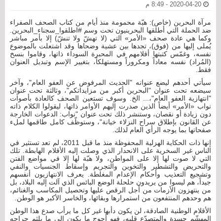
2020-04-20 - 8:49 م
مرآة البحرين (خاص): هبّة محمومة منذ أيام من كتاب الصحف الصفراء
ضد الحملة التي أطلقها البحرينيون تحت وسم #اطلقوا_سجناء_البحرين.
وكما هي عادة صحف «الأمر» التي (لا تهشّ ولا تنشّ) إلا بأمر مباشر
يُملى إليها من (فوق)، تجدها بين عشية وضحاها وقد اشتعلت بالموضوع
نفسه، وغمّس كتبتها أقلامهم في المحبرة السوداء ذاتها، وقاموا بنسخ
(المُراد) نفسه معاداً ومكروراً ومستهلكاً، بتغيير الإسم وتبديل العنوان
فقط.
سيأتي أحدهم ليضع عنوانه "الحديث المرفوض عن العفو العام"، وآخر
سيضعه تحت عنوان "البحرين أكبر من مزايداتكم"، وثالثة تحت عنوان
"انتهازية العفو العام"،... الخ. وسوف تستعين الصحف كالعادة بأصوات
نواب «الأمر» أيضاً الذين صدرت إليهم الأوامر ذاتها، ليقولوا الكلام ذاته
دون زيادة أو نقصان، وستنشر ذلك تحت عنوان "نواب: الدعوات الخارجة
عن القانون بإطلاق سراح النزلاء خيانة"، وستوظّف كامل طاقمها لملء
صفحاتها بما يوجه الرأي العام لذلك.
إنها ذات الحكاية الهزلية المحفوظة منذ ما قبل 2011، لم تعد تستثير في
الناس غير السخرية على الانحدار الذي وصلت إليه الأقلام الهابطة. تلك
التي لا صوت لها إلا على المواطن، ولا هبّة لها إلا في مواضع الفتن
والتحريض والتشطير والتخوين والتجريم وإسقاط الجنسيات والنفي
وتشجيع التعذيب وأحكام الإعدام المغلطة. يعرف الانتهازيون أنفسهم
جيداً، هم ليسوا من يريدون حلحلة الوضع البائس الذي آلت إليه البلاد، بل
من ينتهزون الأزمات من أجل الرقص عليها وتحصيل المكاسب والغنائم،
هم وحدهم المنتفعون من استمرارها وبقائها، والخاسر الأكبر هو الوطن.
الأقلام الوطنية الصادقة، لن يكون دأبها غير كل ما يرأب صدع هذا الوطن
المهشّم جسدة والمتصدّع قلبه، فهو أحوج ما يكون إلى ما يلثم جراحه