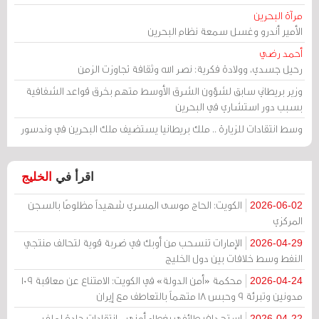
مرآة البحرين
الأمير أندرو وغسل سمعة نظام البحرين
أحمد رضي
رحيل جسدي، وولادة فكرية: نصر الله وثقافة تجاوزت الزمن
وزير بريطاني سابق لشؤون الشرق الأوسط متهم بخرق قواعد الشفافية
بسبب دور استشاري في البحرين
وسط انتقادات للزيارة .. ملك بريطانيا يستضيف ملك البحرين في وندسور
اقرأ في
الخليج
الكويت: الحاج موسى المسري شهيداً مظلومًا بالسجن
2026-06-02
المركزي
الإمارات تنسحب من أوبك في ضربة قوية لتحالف منتجي
2026-04-29
النفط وسط خلافات بين دول الخليج
محكمة «أمن الدولة» في الكويت: الامتناع عن معاقبة 109
2026-04-24
مدونين وتبرئة 9 وحبس 18 متهماً بالتعاطف مع إيران
استهداف طائفي بغطاء أمني .. انتقادات حادة لملف
2026-04-22