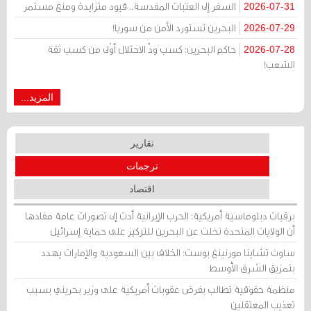
السفر إلى العتبات المقدسة.. قيود متزايدة ومنع مستمر
2026-07-31
البحرين تستورد الأمن من سوريا!
2026-07-29
حاكم البحرين: كسب ودّ الاحتلال أوْلى من كسب ثقة
2026-07-28
الشعب!
المزيد...
تقارير
ترجمات
اقتصاد
برقيات دبلوماسية أمريكية: الحرب الإيرانية أدت إلى تصورات عامة مفادها
أن الولايات المتحدة تخلت عن البحرين للتركيز على حماية إسرائيل
ساوث تشاينا مورنينغ بوست: الخلاف بين السعودية والإمارات يهدد
بتمزيق الشرق الأوسط
منظمة حقوقية تطالب بفرض عقوبات أمريكية على وزير بحريني بسبب
تعذيب المعتقلين