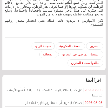
المتراكمة، ويلمّ جميع أبنائه تحت سقف واحد آمن يدثّر الجميع. الأقلام
الوطنية لن يسكب حبرها إلاّ فيما يُعافي هذا الوطن، ويتجاوز به الأزمات
التي صيّرته كياناً هشّاً عاجزاً مشلولاً سياسياً واقتصادياً واجتماعياً، وتدفع
به نحو مصالحة شاملة ونهضة تقوم به من الموت.
لكن الانتهازيين لا يريدون ذلك، فذلك يعني انحسار مصدر رزقهم
المسموم.
البحرين
الصحف الحكومية
سجناء الرأي
السجناء المرضى في البحرين
الصحافة
أطلقوا سجناء البحرين
اقرأ أيضا
عن كلام الملك والرسالة المحمدية.. مواقف تُعمّق الأزمة لا
2026-08-05
تُعالجها
حملات البحرين تُربك مشروع تقييد الشعائر
2026-08-03