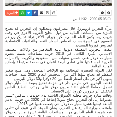
البحرين
نسخة للطباعة
حفظ الموضوع
فيسبوك
تويتر
أرسل الى صديق
واتساب
المزيد
2020-05-05 - 11:32 ص
مرآة البحرين (رويترز): قال مصرفيون ومحللون إن البحرين قد تحتاج
المزيد من المساعدة المالية من دول الخليج العربية الأخرى في وقت
قريب ربما يكون العام الحالي، لكن جيرانها الأكثر ثراء قد يكونون هم
أنفسهم في عسرة بسبب انخفاض أسعار النفط والتداعيات الاقتصادية
لفيروس كورونا المستجد.
تلقت البحرين، المصنفة ديونها عالية المخاطر من وكالات التصنيف
الائتماني الكبرى الثلاث، في 2018 حزمة مساعدات بقيمة عشرة
مليارات دولار على خمس سنوات من السعودية والكويت والإمارات
العربية لمساعدتها على تفادي أزمة ائتمان في صفقة مرتبطة بإصلاح
المالية المالية.
لكن الدولة الصغيرة المتحالفة مع الولايات المتحدة، وهي منتج صغير
للنفط، قد تحتاج مبلغا أكبر من المخصص للعام 2020 لسد احتياجات
تمويل أكبر في ظل أسعار للنفط بين 20 دولارا و30 دولارا للبرميل.
أعلنت البحرين في مارس آذار عن حزمة تحفيز بقيمة 11 مليار دولار
تشمل خططًا لإنفاق 570 مليون دولار على رواتب القطاع الخاص
لتخفيف أثر فيروس كورونا على الاقتصاد.
وقالت سارة جروت محللة الأسواق الناشئة لدى جولدمان ساكس "تشير
تقديراتنا إلى أن البحرين تحتاج تمويلا إضافيا في 2020 من حزمة الدعم
البالغة قيمتها عشرة مليارات دولار التي حصلت عليها في 2018."
وامتنعت وزارة المالية عن التعقيب بشأن الموعد الذي تتوقع أن تتلقى
فيه شريحة العام الجاري من المساعدات البالغة عشرة مليارات دولار
على خمس سنوات، وهي الشريحة التي ستبلغ 1.76 مليار دولار بحسب