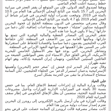
خطط رسمية أعلنت العام الماضي.
ووفقا لصندوق النقد الدولي، فإن من المتوقع أن يقفز العجز في ميزانية
البحرين إلى 15.7 بالمئة من الناتج المحلي الإجمالي هذا العام من 10.6
بالمئة في 2019. وتوقعت تقديرات أولية للبحرين في فبراير شباط أن
العجز للعام 2019 بلغ 4.7 بالمئة من الناتج المحلي الإجمالي.
وقال مصرفي متخصص في الديون بمنطقة الخليج إن فجوة البحرين
التمويلية ستكون "ضئيلة"، خصوصا مع مساعدات إضافية، لكن دعما من
جاراتها "ربما لا يكون قريبا جدا هذه المرة."
تفتقر البحرين إلى المصادر النفطية والمالية الوفيرة التي تتمتع بها
جاراتها، وماليتها العامة من بين الأضعف في المنطقة. لكن حلفاءها
العرب الخليجيين يقدمون دعما سياسيا واقتصاديا للحفاظ على استقرارها
على مر السنين نظرا لأهميتها في مواجهة النفوذ الإيراني في المنطقة.
وتشاطر البحرين، التي يوجد فيها مقر الأسطول الخامس للبحرية
الأمريكية، الرياض القلق حيال الاستياء لدى بعض المواطنين الشيعة من
العائلتين السنيّتين المالكتين، وتتهمان إيران الشيعية بإذكائه، وهو اتهام
تنفيه طهران.
وقال توبي إيلز المدير لدى فيتش إن "صغر حجم (البحرين) وأهميتها
الإستراتيجية يدعمان استمرار الدعم" من الحلفاء الخليجيين، لكن المنامة
ستحتاج لاستخدام ما تبقى من الحزمة بشكل أسرع.
على الحياد
وقالت وزارة المالية إن إجراءات لضغط الانفاق العام، بما في خفض
بنسبة 30 بالمئة في الميزانيات الإدارية للوزارات وتأجيل مشروعات
ضخمة للبنية التحتية، ستضمن أن يظل الإنفاق الحكومي في إطار سقف
الميزانية للعام 2020.
وقالت الوزارة في بيان أرسل بالبريد الإلكتروني إلى رويترز إن البحرين
تعتزم إصدار سندات دولية مرتين هذا العام.
كانت مصادر مصرفية قالت لرويترز إن المنامة حصلت على قرض بنحو