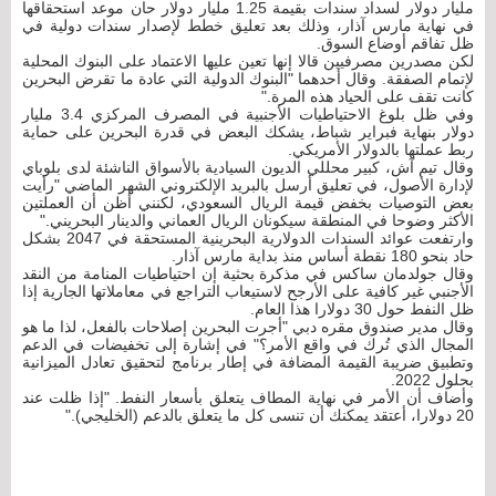
مليار دولار لسداد سندات بقيمة 1.25 مليار دولار حان موعد استحقاقها
في نهاية مارس آذار، وذلك بعد تعليق خطط لإصدار سندات دولية في
ظل تفاقم أوضاع السوق.
لكن مصدرين مصرفيين قالا إنها تعين عليها الاعتماد على البنوك المحلية
لإتمام الصفقة. وقال أحدهما "البنوك الدولية التي عادة ما تقرض البحرين
كانت تقف على الحياد هذه المرة."
وفي ظل بلوغ الاحتياطيات الأجنبية في المصرف المركزي 3.4 مليار
دولار بنهاية فبراير شباط، يشكك البعض في قدرة البحرين على حماية
ربط عملتها بالدولار الأمريكي.
وقال تيم آش، كبير محللي الديون السيادية بالأسواق الناشئة لدى بلوباي
لإدارة الأصول، في تعليق أرسل بالبريد الإلكتروني الشهر الماضي "رأيت
بعض التوصيات بخفض قيمة الريال السعودي، لكنني أظن أن العملتين
الأكثر وضوحا في المنطقة سيكونان الريال العماني والدينار البحريني."
وارتفعت عوائد السندات الدولارية البحرينية المستحقة في 2047 بشكل
حاد بنحو 180 نقطة أساس منذ بداية مارس آذار.
وقال جولدمان ساكس في مذكرة بحثية إن احتياطيات المنامة من النقد
الأجنبي غير كافية على الأرجح لاستيعاب التراجع في معاملاتها الجارية إذا
ظل النفط حول 30 دولارا هذا العام.
وقال مدير صندوق مقره دبي "أجرت البحرين إصلاحات بالفعل، لذا ما هو
المجال الذي تُرك في واقع الأمر؟" في إشارة إلى تخفيضات في الدعم
وتطبيق ضريبة القيمة المضافة في إطار برنامج لتحقيق تعادل الميزانية
بحلول 2022.
وأضاف أن الأمر في نهاية المطاف يتعلق بأسعار النفط. "إذا ظلت عند
20 دولارا، أعتقد يمكنك أن تنسى كل ما يتعلق بالدعم (الخليجي)."