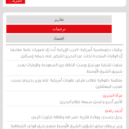
المزيد...
تقارير
ترجمات
اقتصاد
برقيات دبلوماسية أمريكية: الحرب الإيرانية أدت إلى تصورات عامة مفادها
أن الولايات المتحدة تخلت عن البحرين للتركيز على حماية إسرائيل
ساوث تشاينا مورنينغ بوست: الخلاف بين السعودية والإمارات يهدد
بتمزيق الشرق الأوسط
منظمة حقوقية تطالب بفرض عقوبات أمريكية على وزير بحريني بسبب
تعذيب المعتقلين
مرآة البحرين
الأمير أندرو وغسل سمعة نظام البحرين
أحمد رضي
رحيل جسدي، وولادة فكرية: نصر الله وثقافة تجاوزت الزمن
وزير بريطاني سابق لشؤون الشرق الأوسط متهم بخرق قواعد الشفافية