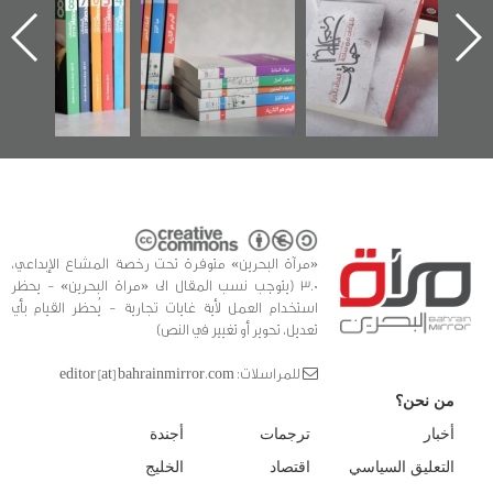
اعتصام الدراز
يقدمه «مركز أوال»
الساحات 2019
ه
وأحداث ساحة
في سلسلة من 5
الفداء لمركز أوال
كتب
للدراسات والتوثيق
«مرآة البحرين» متوفرة تحت رخصة المشاع الإبداعي،
3.0 (يتوجب نسب المقال الى «مراة البحرين» - يحظر
استخدام العمل لأية غايات تجارية - يُحظر القيام بأي
تعديل، تحوير أو تغيير في النص)
للمراسلات: editor [at] bahrainmirror.com
من نحن؟
أخبار
ترجمات
أجندة
التعليق السياسي
اقتصاد
الخليج