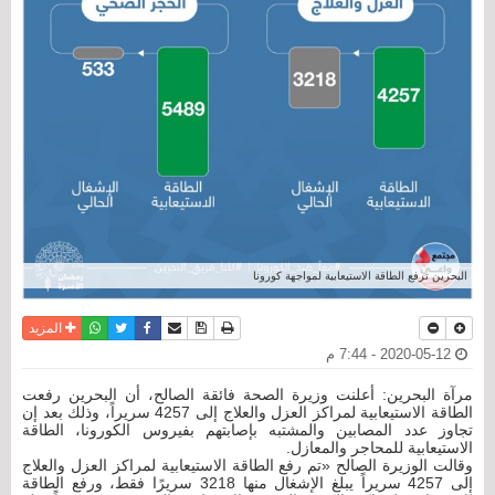
البحرين ترفع الطاقة الاستيعابية لمواجهة كورونا
نسخة للطباعة
حفظ الموضوع
فيسبوك
تويتر
أرسل الى صديق
واتساب
المزيد
2020-05-12 - 7:44 م
مرآة البحرين: أعلنت وزيرة الصحة فائقة الصالح، أن البحرين رفعت
الطاقة الاستيعابية لمراكز العزل والعلاج إلى 4257 سريراً، وذلك بعد إن
تجاوز عدد المصابين والمشتبه بإصابتهم بفيروس الكورونا، الطاقة
الاستيعابية للمحاجر والمعازل.
وقالت الوزيرة الصالح «تم رفع الطاقة الاستيعابية لمراكز العزل والعلاج
إلى 4257 سريراً يبلغ الإشغال منها 3218 سريرًا فقط، ورفع الطاقة