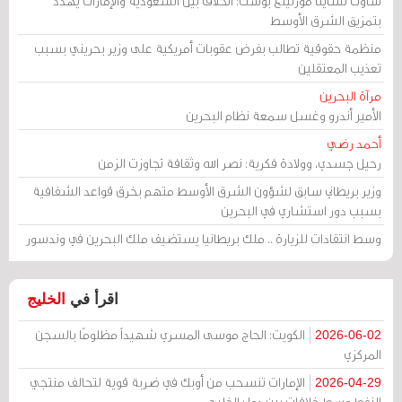
ساوث تشاينا مورنينغ بوست: الخلاف بين السعودية والإمارات يهدد
بتمزيق الشرق الأوسط
منظمة حقوقية تطالب بفرض عقوبات أمريكية على وزير بحريني بسبب
تعذيب المعتقلين
مرآة البحرين
الأمير أندرو وغسل سمعة نظام البحرين
أحمد رضي
رحيل جسدي، وولادة فكرية: نصر الله وثقافة تجاوزت الزمن
وزير بريطاني سابق لشؤون الشرق الأوسط متهم بخرق قواعد الشفافية
بسبب دور استشاري في البحرين
وسط انتقادات للزيارة .. ملك بريطانيا يستضيف ملك البحرين في وندسور
اقرأ في
الخليج
الكويت: الحاج موسى المسري شهيداً مظلومًا بالسجن
2026-06-02
المركزي
الإمارات تنسحب من أوبك في ضربة قوية لتحالف منتجي
2026-04-29
النفط وسط خلافات بين دول الخليج