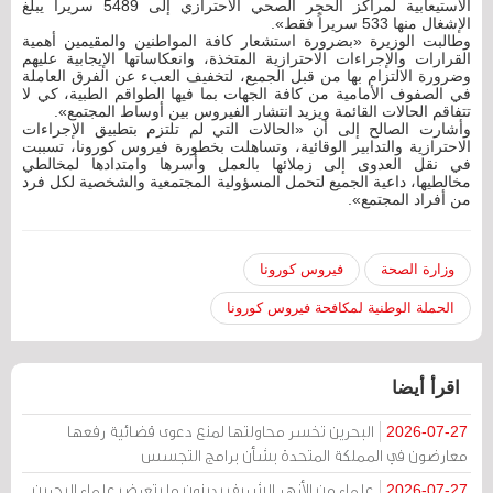
الاستيعابية لمراكز الحجر الصحي الاحترازي إلى 5489 سريراً يبلغ
الإشغال منها 533 سريراً فقط».
وطالبت الوزيرة «بضرورة استشعار كافة المواطنين والمقيمين أهمية
القرارات والإجراءات الاحترازية المتخذة، وانعكاساتها الإيجابية عليهم
وضرورة الالتزام بها من قبل الجميع، لتخفيف العبء عن الفرق العاملة
في الصفوف الأمامية من كافة الجهات بما فيها الطواقم الطبية، كي لا
تتفاقم الحالات القائمة ويزيد انتشار الفيروس بين أوساط المجتمع».
وأشارت الصالح إلى أن «الحالات التي لم تلتزم بتطبيق الإجراءات
الاحترازية والتدابير الوقائية، وتساهلت بخطورة فيروس كورونا، تسببت
في نقل العدوى إلى زملائها بالعمل وأسرها وامتدادها لمخالطي
مخالطيها، داعية الجميع لتحمل المسؤولية المجتمعية والشخصية لكل فرد
من أفراد المجتمع».
وزارة الصحة
فيروس كورونا
الحملة الوطنية لمكافحة فيروس كورونا
اقرأ أيضا
البحرين تخسر محاولتها لمنع دعوى قضائية رفعها
2026-07-27
معارضون في المملكة المتحدة بشأن برامج التجسس
علماء من الأزهر الشريف يدينون ما يتعرض علماء البحرين
2026-07-27