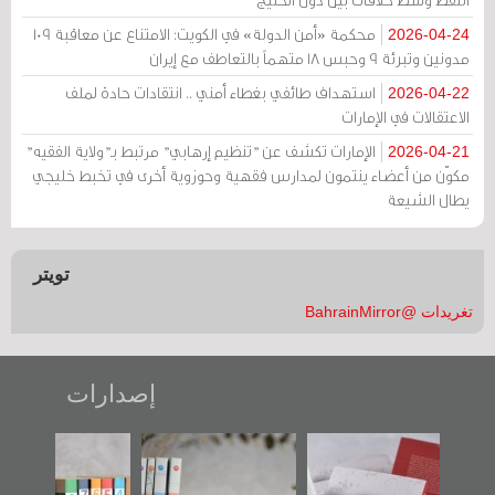
محكمة «أمن الدولة» في الكويت: الامتناع عن معاقبة 109
2026-04-24
مدونين وتبرئة 9 وحبس 18 متهماً بالتعاطف مع إيران
استهداف طائفي بغطاء أمني .. انتقادات حادة لملف
2026-04-22
الاعتقالات في الإمارات
الإمارات تكشف عن "تنظيم إرهابي" مرتبط بـ"ولاية الفقيه"
2026-04-21
مكوّن من أعضاء ينتمون لمدارس فقهية وحوزوية أخرى في تخبط خليجي
يطال الشيعة
تويتر
تغريدات @BahrainMirror
إصدارات
"حماة الباب الأخير":
تصنيف موضوعي
"مرآة البحرين"
الإصدار الأول عن
للوثائق البريطانية
تصدر حصاد