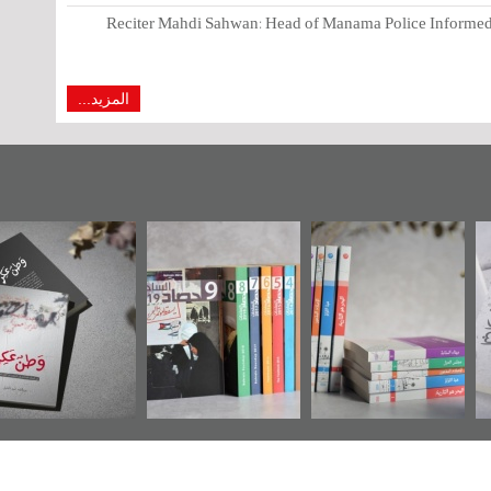
Reciter Mahdi Sahwan: Head of Manama Police Informed 
المزيد...
وضوعي
"مرآة البحرين"
«وطن عكر» رواية
حصاد 2017
بريطانية
تصدر حصاد
جديدة لمعتقل
ز أوال»
الساحات 2019
عسكري تصدر عن
في سلسلة من 5
«مرآة البحرين»
ب