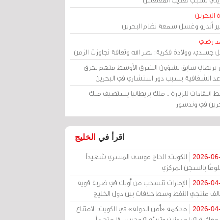
 البحرين
مير أندرو وغسل سمعة نظام البحرين
د رضي
ل جسدي، وولادة فكرية: نصر الله وثقافة تجاوزت الزمن
ر بريطاني سابق لشؤون الشرق الأوسط متهم بخرق
عد الشفافية بسبب دور استشاري في البحرين
 انتقادات للزيارة .. ملك بريطانيا يستضيف ملك
حرين في وندسور
اقرأ في
الخليج
الكويت: الحاج موسى المسري شهيداً
2026-06
ومًا بالسجن المركزي
الإمارات تنسحب من أوبك في ضربة قوية
2026-04
الف منتجي النفط وسط خلافات بين دول الخليج
محكمة «أمن الدولة» في الكويت: الامتناع
2026-04
عن معاقبة 109 مدونين وتبرئة 9 وحبس 18 متهماً