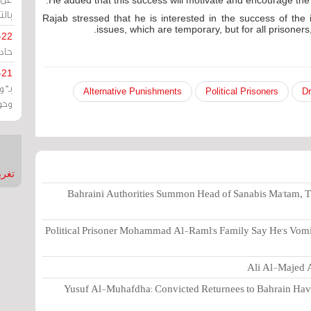
He added that this success will motivate and encourage the 
بالت
Rajab stressed that he is interested in the success of the i
issues, which are temporary, but for all prisoners
-22
حادة
-21
بـ"
Alternative Punishments
Political Prisoners
Dr
وحو
تغريدات
Bahraini Authorities Summon Head of Sanabis Ma'tam, T
Political Prisoner Mohammad Al-Raml's Family Say He's Vomi
Ali Al-Majed A
Yusuf Al-Muhafdha: Convicted Returnees to Bahrain Have 