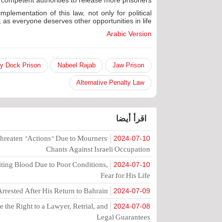
competent authorities to release more prisoners.
mplementation of this law, not only for political
, as everyone deserves other opportunities in life.
Arabic Version
y Dock Prison
Nabeel Rajab
Jaw Prison
Alternative Penalty Law
اقرأ أيضا
hreaten "Actions" Due to Mourners'
2024-07-10
Chants Against Israeli Occupation
ting Blood Due to Poor Conditions,
2024-07-10
Fear for His Life
rrested After His Return to Bahrain
2024-07-09
the Right to a Lawyer, Retrial, and
2024-07-08
Legal Guarantees