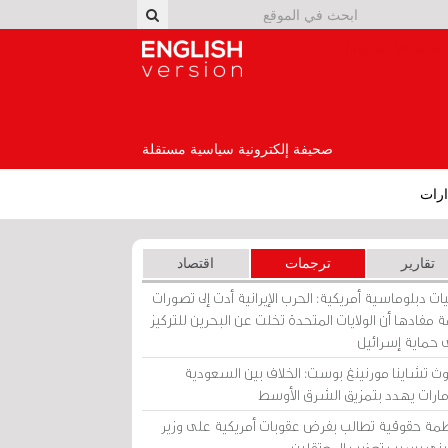
English Version
صحيفة إلكترونية سياسية مستقلة
رات
تقارير
ترجمات
اقتصاد
ات دبلوماسية أمريكية: الحرب الإيرانية أدت إلى تصورات
 مفادها أن الولايات المتحدة تخلت عن البحرين للتركيز
 حماية إسرائيل
ث تشاينا مورنينغ بوست: الخلاف بين السعودية
إمارات يهدد بتمزيق الشرق الأوسط
مة حقوقية تطالب بفرض عقوبات أمريكية على وزير
يني بسبب تعذيب المعتقلين