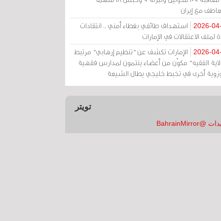
عاطف مع إيران
استهداف طائفي بغطاء أمني .. انتقادات
2026-04
 لملف الاعتقالات في الإمارات
الإمارات تكشف عن "تنظيم إرهابي" مرتبط
2026-04
ولاية الفقيه" مكوّن من أعضاء ينتمون لمدارس فقهية
زوية أخرى في تخبط خليجي يطال الشيعة
تويتر
 @BahrainMirror