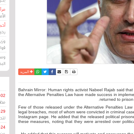
مرآة
الأ
أحم
رحي
وزي
قوا
وسط
الب
نسخة للطباعة
حفظ الموضوع
فيسبوك
تويتر
أرسل الى صديق
واتساب
المزيد
Bahrain Mirror: Human rights activist Nabeel Rajab said that
the Alternative Penalties Law have made success in implement
-02
returned to prison
مظل
"Few of those released under the Alternative Penalties Law 
-29
legal breaches, most of whom were convicted in criminal case
Instagram page. He added that the released political prison
لتح
these measures, noting that they were arrested over politi
-24