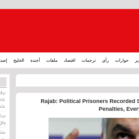
ير
حوارات
رأي
ترجمات
اقتصاد
ملفات
أجندة
الخليج
إصدا
برقي
عامة
Rajab: Political Prisoners Recorded 
على
Penalties, Eve
ساو
وال
منظ
بحر