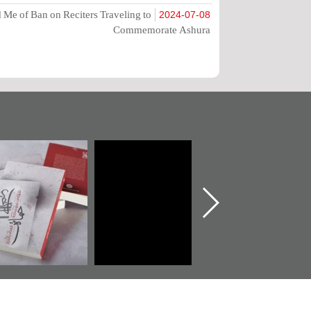
Me of Ban on Reciters Traveling to
2024-07-08
Commemorate Ashura
تدشين كتاب "من
"حماة الباب الأخير":
تصنيف م
أهل الجنة" عن
الإصدار الأول عن
للوثائق ال
الشهيد سيد كاظم
اعتصام الدراز
يقدمه «مرك
السهلاوي في ذكراه
وأحداث ساحة
الفداء لمركز أوال
كت
للدراسات والتوثيق