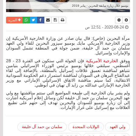
بومبيو خلال زيارة سابقة للبحرين - يناير 2019
نسخة للطباعة
حفظ الموضوع
فيسبوك
تويتر
أرسل الى صديق
واتساب
المزيد
2020-08-24 - 12:51 ص
مرآة البحرين (خاص): قال بيان صادر عن وزارة الخارجية الأمريكية إن
وزير الخارجية الأمريكي مايك بومبيو سيزور البحرين للقاء ولي العهد
سلمان بن حمد آل خليفة، ضمن جولة في المنطقة تشمل السودان
والإمارات وإسرائيل.
ووفق ا
لخارجية الأمريكية
فإن الجولة التي ستكون في الفترة 23 - 28
أغسطس، سيلتقي خلالها بومبيو برئيس الوزراء الإسرائيلي بنيامين
نتنياهو لمناقشة تعميق علاقات إسرائيل بالمنطقة، بالإضافة إلى لقاء
عبدالفتاح البرهان في السودان لمناقشة استمرار دعم الحكومة السودانية
الانتقالية، كما سيتم مناقشة الاتفاق الإسرائيلي الإماراتي مع وزير
الخارجية الإماراتي عبدالله بن زايد آل نهيان في أبوظبي.
ولم يشر بيان الخارجية إلى طبيعة المواضيع التي ستتم مناقشتها مع ولي
عهد البحرين سلمان بن حمد آل خليفة لكن وسائل إعلام أمريكية أشارت
إلى أن زيارة بومبيو للسودان والبحرين تهدف إلى حثهم على تطبيع
العلاقات مع إسرائيل على غرار الإمارات.
ولي العهد
الولايات المتحدة
سلمان بن حمد آل خليفة