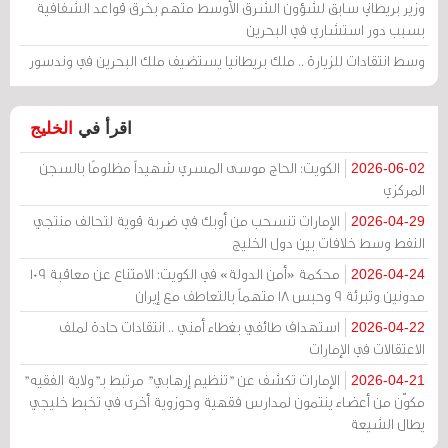
وزير بريطاني سابق لشؤون الشرق الأوسط متهم بخرق قواعد الشفافية
بسبب دور استشاري في البحرين
وسط انتقادات للزيارة .. ملك بريطانيا يستضيف ملك البحرين في وندسور
اقرأ في
الخليج
الكويت: الحاج موسى المسري شهيداً مظلومًا بالسجن
2026-06-02
المركزي
الإمارات تنسحب من أوبك في ضربة قوية لتحالف منتجي
2026-04-29
النفط وسط خلافات بين دول الخليج
محكمة «أمن الدولة» في الكويت: الامتناع عن معاقبة 109
2026-04-24
مدونين وتبرئة 9 وحبس 18 متهماً بالتعاطف مع إيران
استهداف طائفي بغطاء أمني .. انتقادات حادة لملف
2026-04-22
الاعتقالات في الإمارات
الإمارات تكشف عن "تنظيم إرهابي" مرتبط بـ"ولاية الفقيه"
2026-04-21
مكوّن من أعضاء ينتمون لمدارس فقهية وحوزوية أخرى في تخبط خليجي
يطال الشيعة