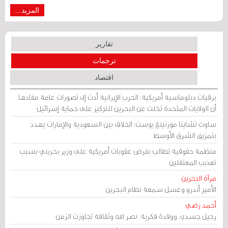
المزيد...
تقارير
ترجمات
اقتصاد
برقيات دبلوماسية أمريكية: الحرب الإيرانية أدت إلى تصورات عامة مفادها
أن الولايات المتحدة تخلت عن البحرين للتركيز على حماية إسرائيل
ساوث تشاينا مورنينغ بوست: الخلاف بين السعودية والإمارات يهدد
بتمزيق الشرق الأوسط
منظمة حقوقية تطالب بفرض عقوبات أمريكية على وزير بحريني بسبب
تعذيب المعتقلين
مرآة البحرين
الأمير أندرو وغسل سمعة نظام البحرين
أحمد رضي
رحيل جسدي، وولادة فكرية: نصر الله وثقافة تجاوزت الزمن