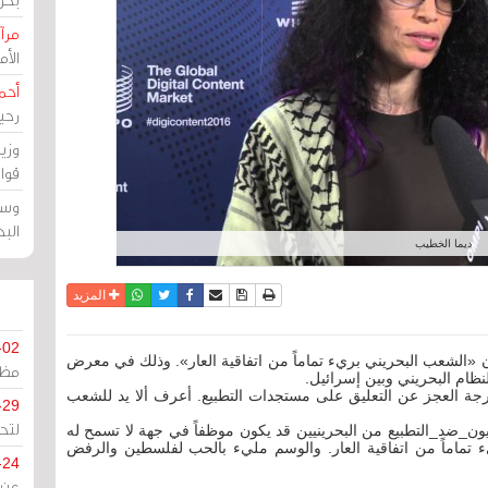
مرآة
الأ
أحم
رحي
وزي
قوا
وسط
الب
ديما الخطيب
نسخة للطباعة
حفظ الموضوع
فيسبوك
تويتر
أرسل الى صديق
واتساب
المزيد
-02
يرة قنوات +AJ ديما الخطيب إن «الشعب البحريني بريء تماماً من اتفاقية العار». وذلك في معرض
مظل
لنظام البحريني وبين إسرائيل.
ة العجز عن التعليق على مستجدات التطبيع. أعرف ألا يد للشعب
-29
لتح
ون_ضد_التطبيع من البحرينيين قد يكون موظفاً في جهة لا تسمح له
ء تماماً من اتفاقية العار. والوسم مليء بالحب لفلسطين والرفض
-24