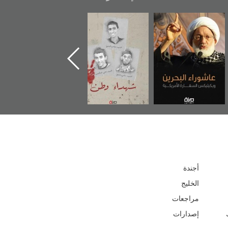
اشوراء البحرين...
شهداء وطن
«جَوْ»: رواية
يكيليكس السفارة
المعتقل جهاد
الأمريكية
أجندة
الخليج
مراجعات
إصدارات