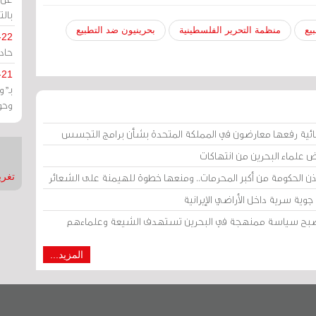
بالت
يع
منظمة التحرير الفلسطينية
بحرينيون ضد التطبيع
-22
حادة
-21
بـ"
وحو
ائية رفعها معارضون في المملكة المتحدة بشأن برامج التجسس
ض علماء البحرين من انتهاكات
إذن الحكومة من أكبر المحرمات.. ومنعها خطوة للهيمنة على الشعائر
تغريدات
وية سرية داخل الأراضي الإيرانية
 أصبح سياسة ممنهجة في البحرين تستهدف الشيعة وعلماءهم
المزيد...