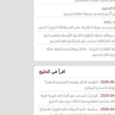
 البحرين
مير أندرو وغسل سمعة نظام البحرين
د رضي
ل جسدي، وولادة فكرية: نصر الله وثقافة تجاوزت الزمن
ر بريطاني سابق لشؤون الشرق الأوسط متهم بخرق
عد الشفافية بسبب دور استشاري في البحرين
 انتقادات للزيارة .. ملك بريطانيا يستضيف ملك
حرين في وندسور
اقرأ في
الخليج
الكويت: الحاج موسى المسري شهيداً
2026-06
ومًا بالسجن المركزي
الإمارات تنسحب من أوبك في ضربة قوية
2026-04
الف منتجي النفط وسط خلافات بين دول الخليج
محكمة «أمن الدولة» في الكويت: الامتناع
2026-04
عن معاقبة 109 مدونين وتبرئة 9 وحبس 18 متهماً