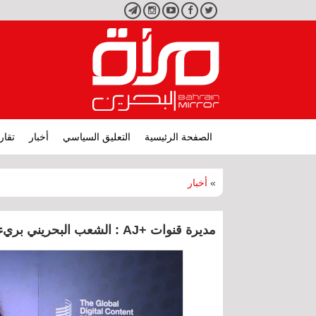
تويتر
فيسبوك
يوتيوب
انستجرام
تليجرام
الصفحة الرئيسية
التعليق السياسي
أخبار
تقار
»
أخبار
مديرة قنوات +AJ : الشعب البحريني بريء تماما من اتفاقية العار