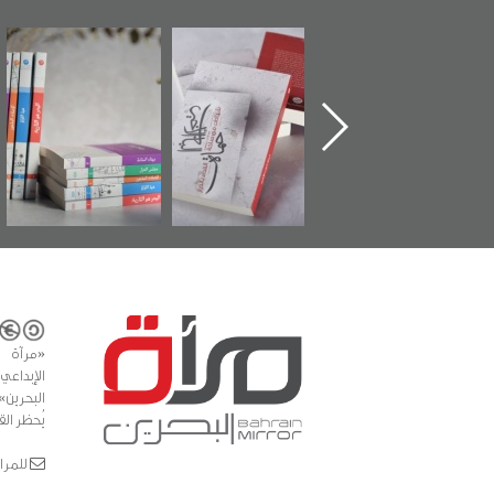
دشين كتاب "من
"حماة الباب الأخير":
تصنيف موضوعي
أهل الجنة" عن
الإصدار الأول عن
للوثائق البريطانية
لشهيد سيد كاظم
اعتصام الدراز
يقدمه «مركز أوال»
سهلاوي في ذكراه
وأحداث ساحة
في سلسلة من 5
الفداء لمركز أوال
كتب
للدراسات والتوثيق
«مرآة 
البحرين»
يُحظر الق
للمراسلات: ror.com