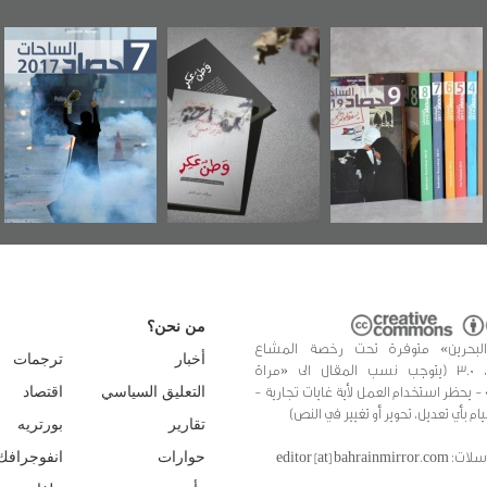
"مرآة البحرين"
«وطن عكر» رواية
حصاد 2017
ع
تصدر حصاد
جديدة لمعتقل
و
الساحات 2019
عسكري تصدر عن
«مرآة البحرين»
من نحن؟
البحرين» متوفرة تحت رخصة المشاع
أخبار
ترجمات
الإبداعي، 3.0 (يتوجب نسب المقال الى «مراة
 - يحظر استخدام العمل لأية غايات تجارية -
التعليق السياسي
اقتصاد
يام بأي تعديل، تحوير أو تغيير في النص)
تقارير
بورتريه
editor [at] bahrainmir
حوارات
انفوجرافك