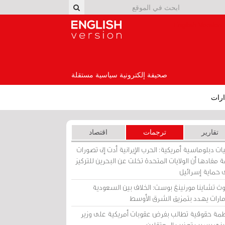
English Version
صحيفة إلكترونية سياسية مستقلة
رات
تقارير
ترجمات
اقتصاد
ات دبلوماسية أمريكية: الحرب الإيرانية أدت إلى تصورات
 مفادها أن الولايات المتحدة تخلت عن البحرين للتركيز
 حماية إسرائيل
ث تشاينا مورنينغ بوست: الخلاف بين السعودية
إمارات يهدد بتمزيق الشرق الأوسط
مة حقوقية تطالب بفرض عقوبات أمريكية على وزير
يني بسبب تعذيب المعتقلين