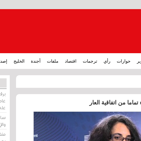
ير
حوارات
رأي
ترجمات
اقتصاد
ملفات
أجندة
الخليج
إصدا
برقي
عامة
على
ساو
وال
منظ
بحر