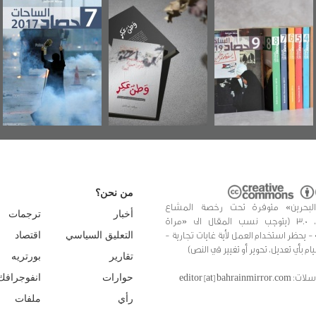
رآة البحرين"
«وطن عكر» رواية
حصاد 2017
عاشو
صدر حصاد
جديدة لمعتقل
ويك
احات 2019
عسكري تصدر عن
«مرآة البحرين»
من نحن؟
البحرين» متوفرة تحت رخصة المشاع
أخبار
ترجمات
الإبداعي، 3.0 (يتوجب نسب المقال الى «مراة
 - يحظر استخدام العمل لأية غايات تجارية -
التعليق السياسي
اقتصاد
يام بأي تعديل، تحوير أو تغيير في النص)
تقارير
بورتريه
editor [at] bahrainmir
حوارات
انفوجرافك
رأي
ملفات