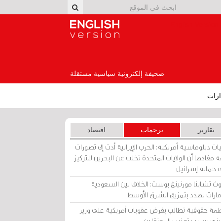
English Version
صحيفة إلكترونية سياسية مستقلة
رات
تقارير
ترجمات
اقتصاد
ات دبلوماسية أمريكية: الحرب الإيرانية أدت إلى تصورات
 مفادها أن الولايات المتحدة تخلت عن البحرين للتركيز
 حماية إسرائيل
ث تشاينا مورنينغ بوست: الخلاف بين السعودية
إمارات يهدد بتمزيق الشرق الأوسط
مة حقوقية تطالب بفرض عقوبات أمريكية على وزير
يني بسبب تعذيب المعتقلين