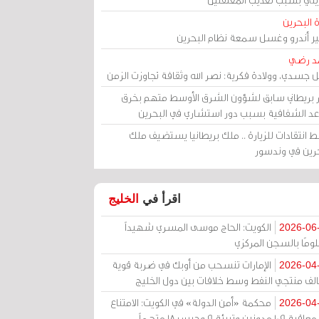
 البحرين
مير أندرو وغسل سمعة نظام البحرين
د رضي
ل جسدي، وولادة فكرية: نصر الله وثقافة تجاوزت الزمن
ر بريطاني سابق لشؤون الشرق الأوسط متهم بخرق
عد الشفافية بسبب دور استشاري في البحرين
 انتقادات للزيارة .. ملك بريطانيا يستضيف ملك
حرين في وندسور
اقرأ في
الخليج
الكويت: الحاج موسى المسري شهيداً
2026-06
ومًا بالسجن المركزي
الإمارات تنسحب من أوبك في ضربة قوية
2026-04
الف منتجي النفط وسط خلافات بين دول الخليج
محكمة «أمن الدولة» في الكويت: الامتناع
2026-04
عن معاقبة 109 مدونين وتبرئة 9 وحبس 18 متهماً