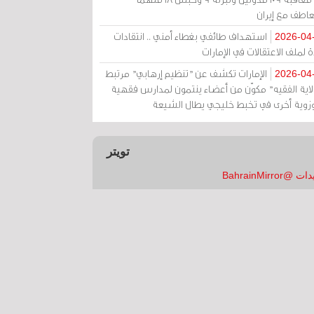
عاطف مع إيران
استهداف طائفي بغطاء أمني .. انتقادات
2026-04
 لملف الاعتقالات في الإمارات
الإمارات تكشف عن "تنظيم إرهابي" مرتبط
2026-04
ولاية الفقيه" مكوّن من أعضاء ينتمون لمدارس فقهية
زوية أخرى في تخبط خليجي يطال الشيعة
تويتر
 @BahrainMirror