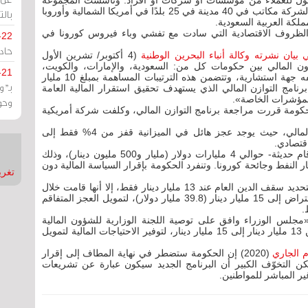
لأصول للعملاء من مؤسسات أو شركات أو أفراد. وتأسست المجموعة
عام 1848 ومقرها الولايات المتحدة الأمريكية. وتملك الشركة مكاتب في 40 مدينة في 25 بلدًا في أمريكا الشمالية وأوروبا
بالت
ملكة العربية السعودية.
 الظروف الاقتصادية التي سادت مع تفشي وباء فيروس كورونا في
-22
حادة
يان نشرته وكالة أنباء البحرين الوطنية
(4 أكتوبر/ تشرين الأول
للتعاون المالي بين حكومات كل من: السعودية، والإمارات، والكويت،
-21
وحكومة مملكة البحرين، وصندوق النقد العربي بوصفه جهة استشارية، وتتضمن هذه الترتيبات المساهمة بمبلغ 10 مليار
بـ"
امج التوازن المالي الذي يستهدف تحقيق استقرار المالية العامة
والمؤشرات الخاصة».
وحو
لمالية أنّ الحكومة قررت مراجعة برنامج التوازن المالي، وكلفت شركة أمريكية
لقد أضرت التطورات الأخيرة كثيرا ببرنامج التوازن المالي، حيث يوجد عجز هائل في الميزانية قفز من 4% فقط إلى
وحتى شهر مايو الماضي اقترضت البحرين -وفقا لأرقام حديثة- حوالي 4 مليارات دولار (مليار و500 مليون دينار)، وذلك
سعار النفط وجائحة كورونا. وتنفرد الحكومة بإقرار السياسة المالية دون
تغريدات
وكانت الحكومة قد أقرت تشريعا العام 2017 يقضي بتحديد سقف الدين العام عند 13 مليار دينار فقط، إلا أنها قامت خلال
شهر أغسطس الماضي بالموافقة على رفع سقف الاقتراض إلى 15 مليار دينار (39.8 مليار دولار)، لتمويل العجز المتفاقم
.
«مجلس الوزراء وافق على توصية اللجنة الوزارية للشؤون المالية
والاقتصادية.. بإصدار سندات لرفع سقف الاقتراض من 13 مليار دينار إلى 15 مليار دينار، لتوفير الاحتياجات المالية لتمويل
م الجاري
(2020) إن الحكومة ستضطر في نهاية المطاف إلى إقرار
. لكن التخوّف الكبير أن البرنامج الجديد سيكون عبارة عن تشريعات
ر المباشر للمواطنين.