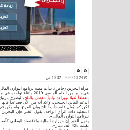
2020-10-24 - 10:32 ص
مرآة البحرين (خاص): بدأت قصة برنامج التوازن المالي في أكتوبر 2018، وانتهت أيضا
في يناير من العام الماضي 2019 وأثناء تواجده في مؤتمر دافوس،
معطفآ ثقيلا ووراءه وادياً مغطى بالثلج
، ليصرح بارتيا
الدعم المالي الخليجي، وأكد أنه من الآن فصاعداً فإن
لكن كما يُقال فلقد ذاب الثلج وبان المرج، ولم يكن ف
المحلية ذات الرأي الواحد، يقول الخبر «إن البحرين 
ببرنامج التوازن المالي».
يقول الخبر إن «وزارة المالية والاقتصاد الوطني كلّفت
بقيمة 425 ألف دينار».