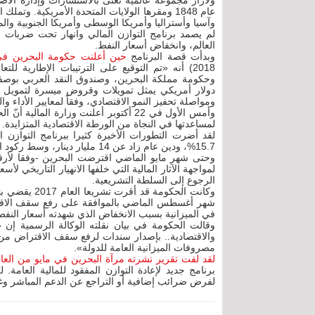
ولازار مجموعة عالمية تُعنى بالاستشارات وإدارة ا
وآسيا وأستراليا وأمريكا الوسطى وأمريكا الجنوبية والم
لم يصمد برنامج التوازن المالي وانهار تحت ضربات
العالم، وانخفاض أسعار النفط.
وبدأت قصة البرنامج
حين أعلنت حكومة البحرين في ب
2018) أنه «تم التوقيع على الترتيبات الإطارية 
دولار أمريكي يمثل تمويلات وقروض ميسرة لتمويل برن
ومواصلة تحفيز النمو الاقتصادي، وفقاً لمعايير الأداء 
وأمس الأول في 22 أكتوبر أعلنت وزارة ا
لمساعدتها في النجاة من الورطة الاقتصادية المتزايدة.
15.7%، ودين عام زاد عن 14 مليار دينار، وسط ركود اقتصادي.
لمواجهة الآثار المالية التي خلفها الانهيار التاريخي لأ
الرجوع إلى السلطة التشريعية.
في الميزانية بسبب الانخفاض الذي شهدته أسعار النفط
وقالت الحكومة في بيان نقلته الوكالة الرسمية إن 
مصروفات الميزانية العامة للدولة».
لقد لفت تقرير نشرته مرآة البحرين في مايو من العا
برنامج جديد لإعادة التوازن المفقود للمالية العامة
لفرض ضرائب إضافية أو التراجع عن الدعم المباشر وغي