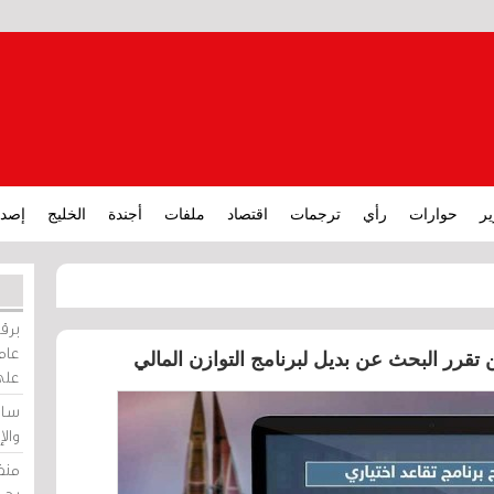
ير
حوارات
رأي
ترجمات
اقتصاد
ملفات
أجندة
الخليج
إصدا
برقي
عامة
تقرر البحث عن بديل لبرنامج التوازن المالي
على
ساو
وال
منظ
بحر