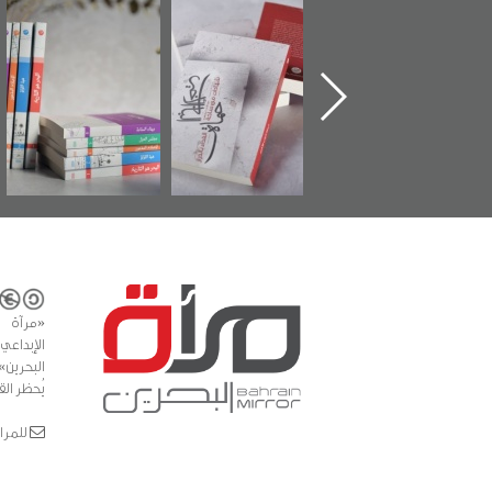
ين كتاب "من
"حماة الباب الأخير":
تصنيف موضوعي
"م
ل الجنة" عن
الإصدار الأول عن
للوثائق البريطانية
ت
هيد سيد كاظم
اعتصام الدراز
يقدمه «مركز أوال»
الس
لاوي في ذكراه
وأحداث ساحة
في سلسلة من 5
الفداء لمركز أوال
كتب
للدراسات والتوثيق
«مرآة 
البحرين»
يُحظر الق
للمراسلات: ror.com