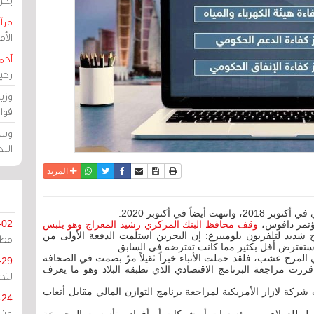
مرآة
الأ
أحم
رحي
وزي
قوا
وسط
الب
نسخة للطباعة
حفظ الموضوع
فيسبوك
تويتر
أرسل الى صديق
واتساب
المزيد
ً في أكتوبر 2020.
-02
وقف محافظ البنك المركزي رشيد المعراج وهو يلبس
ح شديد لتلفزيون بلومبيرغ: إن البحرين استلمت الدفعة الأولى من
مظل
ها ستقترض أقل بكثير مما كانت تقترضه في السابق.
ي المرج عشب، فلقد حملت الأنباء خبراً ثقيلاً مرّ بصمت في الصحافة
-29
قررت مراجعة البرنامج الاقتصادي الذي تطبقه البلاد وهو ما يعرف
لتح
 شركة لازار الأمريكية لمراجعة برنامج التوازن المالي مقابل أتعاب
-24