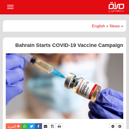
القائمة
الرئيسي
English
»
News
»
Bahrain Starts COVID-19 Vaccine Campaign
نسخة للطباعة
حفظ الموضوع
فيسبوك
تويتر
أرسل الى صديق
واتساب
المزيد