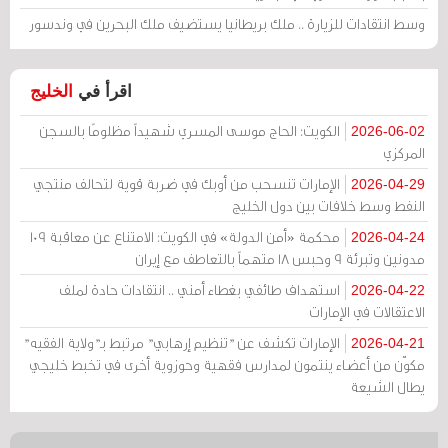
وسط انتقادات للزيارة .. ملك بريطانيا يستضيف ملك البحرين في وندسور
اقرأ في
الخليج
الكويت: الحاج موسى المسري شهيداً مظلومًا بالسجن
2026-06-02
المركزي
الإمارات تنسحب من أوبك في ضربة قوية لتحالف منتجي
2026-04-29
النفط وسط خلافات بين دول الخليج
محكمة «أمن الدولة» في الكويت: الامتناع عن معاقبة 109
2026-04-24
مدونين وتبرئة 9 وحبس 18 متهماً بالتعاطف مع إيران
استهداف طائفي بغطاء أمني .. انتقادات حادة لملف
2026-04-22
الاعتقالات في الإمارات
الإمارات تكشف عن "تنظيم إرهابي" مرتبط بـ"ولاية الفقيه"
2026-04-21
مكوّن من أعضاء ينتمون لمدارس فقهية وحوزوية أخرى في تخبط خليجي
يطال الشيعة