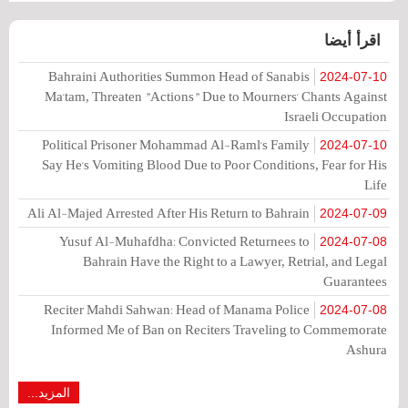
اقرأ أيضا
Bahraini Authorities Summon Head of Sanabis
2024-07-10
Ma'tam, Threaten "Actions" Due to Mourners' Chants Against
Israeli Occupation
Political Prisoner Mohammad Al-Raml's Family
2024-07-10
Say He's Vomiting Blood Due to Poor Conditions, Fear for His
Life
Ali Al-Majed Arrested After His Return to Bahrain
2024-07-09
Yusuf Al-Muhafdha: Convicted Returnees to
2024-07-08
Bahrain Have the Right to a Lawyer, Retrial, and Legal
Guarantees
Reciter Mahdi Sahwan: Head of Manama Police
2024-07-08
Informed Me of Ban on Reciters Traveling to Commemorate
Ashura
المزيد...