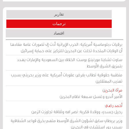
تقارير
ترجمات
اقتصاد
برقيات دبلوماسية أمريكية: الحرب الإيرانية أدت إلى تصورات عامة مفادها
أن الولايات المتحدة تخلت عن البحرين للتركيز على حماية إسرائيل
ساوث تشاينا مورنينغ بوست: الخلاف بين السعودية والإمارات يهدد
بتمزيق الشرق الأوسط
منظمة حقوقية تطالب بفرض عقوبات أمريكية على وزير بحريني بسبب
تعذيب المعتقلين
مرآة البحرين
الأمير أندرو وغسل سمعة نظام البحرين
أحمد رضي
رحيل جسدي، وولادة فكرية: نصر الله وثقافة تجاوزت الزمن
وزير بريطاني سابق لشؤون الشرق الأوسط متهم بخرق قواعد الشفافية
بسبب دور استشاري في البحرين