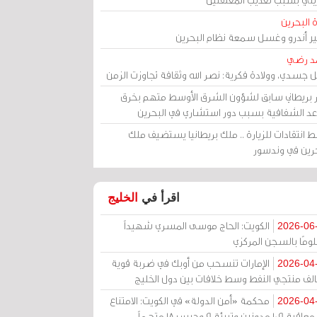
 البحرين
مير أندرو وغسل سمعة نظام البحرين
د رضي
ل جسدي، وولادة فكرية: نصر الله وثقافة تجاوزت الزمن
ر بريطاني سابق لشؤون الشرق الأوسط متهم بخرق
عد الشفافية بسبب دور استشاري في البحرين
 انتقادات للزيارة .. ملك بريطانيا يستضيف ملك
حرين في وندسور
اقرأ في
الخليج
الكويت: الحاج موسى المسري شهيداً
2026-06
ومًا بالسجن المركزي
الإمارات تنسحب من أوبك في ضربة قوية
2026-04
الف منتجي النفط وسط خلافات بين دول الخليج
محكمة «أمن الدولة» في الكويت: الامتناع
2026-04
عن معاقبة 109 مدونين وتبرئة 9 وحبس 18 متهماً