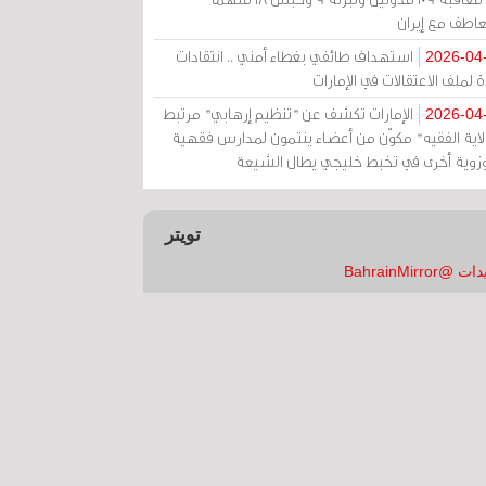
عاطف مع إيران
استهداف طائفي بغطاء أمني .. انتقادات
2026-04
 لملف الاعتقالات في الإمارات
الإمارات تكشف عن "تنظيم إرهابي" مرتبط
2026-04
ولاية الفقيه" مكوّن من أعضاء ينتمون لمدارس فقهية
زوية أخرى في تخبط خليجي يطال الشيعة
تويتر
 @BahrainMirror