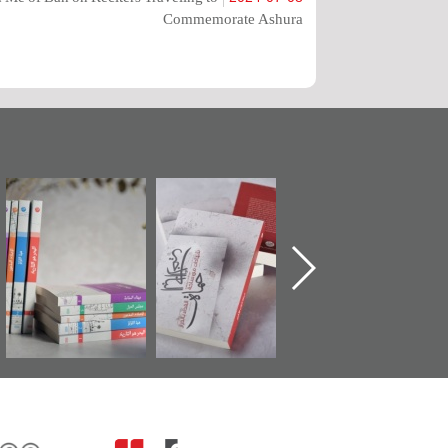
Commemorate Ashura
تدشين كتاب "من
"حماة الباب الأخير":
تصنيف موضوعي
أهل الجنة" عن
الإصدار الأول عن
للوثائق البريطانية
الشهيد سيد كاظم
اعتصام الدراز
يقدمه «مركز أوال»
السهلاوي في ذكراه
وأحداث ساحة
في سلسلة من 5
الفداء لمركز أوال
كتب
للدراسات والتوثيق