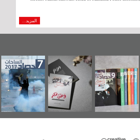
المزيد...
"مرآة البحرين"
«وطن عكر» رواية
حصاد 2017
تصدر حصاد
جديدة لمعتقل
الساحات 2019
عسكري تصدر عن
«مرآة البحرين»