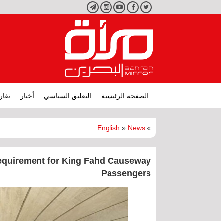
تويتر
فيسبوك
يوتيوب
انستجرام
تليجرام
الصفحة الرئيسية
التعليق السياسي
أخبار
تقار
English
»
News
»
equirement for King Fahd Causeway
Passengers