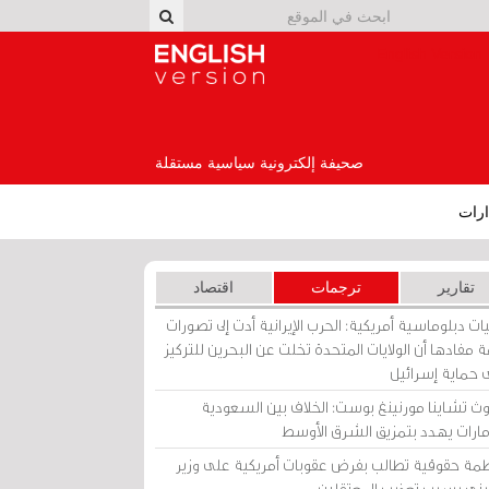
English Version
صحيفة إلكترونية سياسية مستقلة
رات
تقارير
ترجمات
اقتصاد
ات دبلوماسية أمريكية: الحرب الإيرانية أدت إلى تصورات
 مفادها أن الولايات المتحدة تخلت عن البحرين للتركيز
 حماية إسرائيل
ث تشاينا مورنينغ بوست: الخلاف بين السعودية
إمارات يهدد بتمزيق الشرق الأوسط
مة حقوقية تطالب بفرض عقوبات أمريكية على وزير
يني بسبب تعذيب المعتقلين