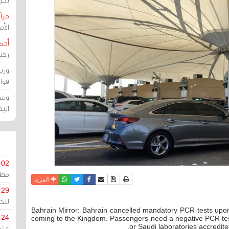
مرآة
الأ
أحم
رحي
وزي
قوا
وسط
الب
-02
مظل
نسخة للطباعة
حفظ الموضوع
فيسبوك
تويتر
أرسل الى صديق
واتساب
المزيد
-29
لتح
Bahrain Mirror: Bahrain cancelled mandatory PCR tests upon 
-24
coming to the Kingdom. Passengers need a negative PCR test 
or Saudi laboratories accredit