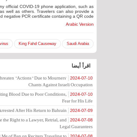
ny official COVID-19 phone application, such as
s well as others. Travelers can also provide a
ed negative PCR certificate containing a QR code.
Arabic Version
virus
King Fahd Causeway
Saudi Arabia
اقرأ أيضا
hreaten "Actions" Due to Mourners'
2024-07-10
Chants Against Israeli Occupation
ting Blood Due to Poor Conditions,
2024-07-10
Fear for His Life
rrested After His Return to Bahrain
2024-07-09
the Right to a Lawyer, Retrial, and
2024-07-08
Legal Guarantees
Me of Ban on Reciters Traveling to
2024-07-08