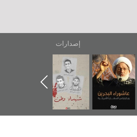
إصدارات
عاشوراء البحرين...
شهداء وطن
«جَوْ»: رواية
ويكيليكس السفارة
المعتقل جهاد
الأمريكية