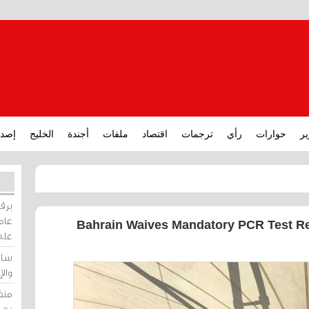
ير
حوارات
رأي
ترجمات
اقتصاد
ملفات
أجندة
الخليج
إصدا
برقي
عامة
Bahrain Waives Mandatory PCR Test R
على
ساو
وال
منظ
بحر