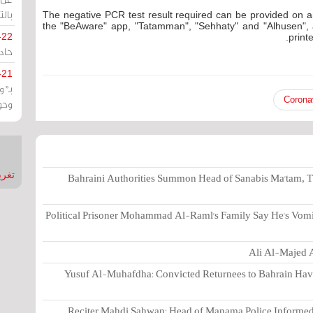
بالت
The negative PCR test result required can be provided on a
the "BeAware" app, "Tatamman", "Sehhaty" and "Alhusen", a
-22
print
حادة
-21
بـ"
Corona
وحو
تغريدات
Bahraini Authorities Summon Head of Sanabis Ma'tam, T
Political Prisoner Mohammad Al-Raml's Family Say He's Vomi
Ali Al-Majed A
Yusuf Al-Muhafdha: Convicted Returnees to Bahrain Have 
Reciter Mahdi Sahwan: Head of Manama Police Informed 