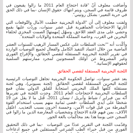
وأضافت معلوف أنّ "قادة احتجاج العام 2011 ما زالوا يقبعون في
ظروف قاتمة في السجن، ويتم انتهاك حقوق الإنسان -بما في ذلك الحق
في حرية التعبير- بشكل روتيني".
ولفتت معلوف إلى أن "الدولة البحرينية حطّمت الآمال والتّوقعات التي
أثارتها الاحتجاجات الجماهيرية قبل عشر سنوات، وردّت عليها بقمع
وحشي على مدى العقد اللاحق، وسهّل ]مهمتها] الصمت المخزي لحلفاء
البحرين في الغرب، وخاصة المملكة المتحدة والولايات المتحدة".
وأكّدت أنه ""نحث السلطات على عكس المسار الرهيب للسنوات العشر
الماضية من خلال اعتماد التنفيذ الكامل والفعال لجميع التوصيات الواردة
في تقرير اللجنة البحرينية المستقلة لتقصي الحقائق، والإفراج الفوري
وغير المشروط عن أولئك المسجونين لمجرد ممارستهم السلمية
لحقوقهم الإنسانية."
اللجنة البحرينية المستقلة لتقصي الحقائق
بعد عشر سنوات، تواصل الحكومة البحرينية تجاهل التوصيات الرئيسية
للجنة البحرين المستقلة لتقصي الحقائق (لجنة بسيوني)، وهي لجنة
مستقلة كلّفها الملك البحريني استجابةً للقلق الدولي بشأن قمع
السلطات البحرينية لاحتجاجات العام 2011. وجدت اللجنة في تقريرها
أنّه بين فبراير / شباط وأبريل / نيسان 2011، قُتل ما لا يقل عن 19
شخصًا على أيدي السلطات -قضى ثمانية منهم بسبب استخدام القوة
المفرطة من قبل قوات الأمن، وخمسة آخرون بسبب التعذيب. اعتُقِل
الآلاف، بمن فيهم قادة الاحتجاج وشخصيات المعارضة الذين ما زالوا في
السجن حتى يومنا هذا بعد محاكمات بالغة الجور.
وقدّمت اللجنة في التقرير عددًا من التوصيات -بما في ذلك التحقيق
الفوري من قبل خبراء الطب الشرعي المستقلين في جميع ادعاءات