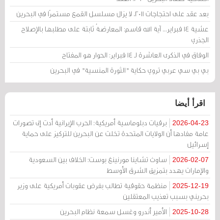
بعد عقد على احتجاجات 2011، لا يزال مسلسل القمع مستمرًا في البحرين
عشية 14 فبراير... آية الله قاسم: المعارضةُ ثابتة على مطلبها بالإصلاح
الجذري
الوفاق في الذكرى العاشرة لـ 14 فبراير: الحوار هو المفتاح
بي بي سي عربي تروي حكاية "الثورة المنسية" في البحرين
اقرأ أيضا
برقيات دبلوماسية أمريكية: الحرب الإيرانية أدت إلى تصورات
2026-04-23
عامة مفادها أن الولايات المتحدة تخلت عن البحرين للتركيز على حماية
إسرائيل
ساوث تشاينا مورنينغ بوست: الخلاف بين السعودية
2026-02-07
والإمارات يهدد بتمزيق الشرق الأوسط
منظمة حقوقية تطالب بفرض عقوبات أمريكية على وزير
2025-12-19
بحريني بسبب تعذيب المعتقلين
الأمير أندرو وغسل سمعة نظام البحرين
2025-10-28