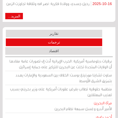
رحيل جسدي، وولادة فكرية: نصر الله وثقافة تجاوزت الزمن
2025-10-16
المزيد...
تقارير
ترجمات
اقتصاد
برقيات دبلوماسية أمريكية: الحرب الإيرانية أدت إلى تصورات عامة مفادها
أن الولايات المتحدة تخلت عن البحرين للتركيز على حماية إسرائيل
ساوث تشاينا مورنينغ بوست: الخلاف بين السعودية والإمارات يهدد
بتمزيق الشرق الأوسط
منظمة حقوقية تطالب بفرض عقوبات أمريكية على وزير بحريني بسبب
تعذيب المعتقلين
مرآة البحرين
الأمير أندرو وغسل سمعة نظام البحرين
أحمد رضي