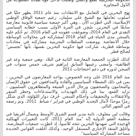
الدّول المجاورة.
نهج البحرين في التعامل مع الانتقادات منذ عام 2011 يظهر جليًا في
أسلوب تعاملها مع الشيخ علي سلمان، زعيم جمعية الوفاق الوطني
الإسلامية، التي حُظِرَت الآن ، وهي أكبر جمعية سياسية قانونية معارضة
سابقًا في البحرين. سُجِن في المرة الأولى بسبب خطابه السياسي
النقدي في العام 2014، وضوعِفَت عقوبته في العام 2016، ثم حُكم عليه
بالسجن مدى الحياة في العام 2018 لمشاركته في محاولات الوساطة
خلال الانتفاضة. ووصفت السلطات البحرينية مشاركته في محادثات
بوساطة قطرية، شاركت فيها حكومة البحرين نفسها، بأنها "تجسس"
لصالح قطر.
كذلك حُظِرَت الجمعية المعارضة الثانية في البلاد -وهي جمعية وعد غير
الطائفية- وأمضى زعيمها السابق إبراهيم شريف خمس سنوات في
السجن لدوره في دعم احتجاجات 2011.
منذ العام 2016 على وجه الخصوص، يواجه المعارضون في البحرين -
بمن في ذلك النشطاء السياسيين والقادة والمدافعون عن حقوق الإنسان
والمحامون والصحفيون ورجال الدين الشيعة والمتظاهرون السلميون -
تزايد القمع، بما في ذلك التهديدات والاستدعاءات وحظر السفر
والاعتقالات والتحقيقات وأحكام السجن. جُرِفَ دوار اللؤلؤة، الذي شكّل
رمزًا موحدًا لآمال التجديد الوطني في فبراير / شباط 2011، وتم رصفه
في الشهر التالي.
وقالت لين معلوف، نائبة مدير قسم الشرق الأوسط وشمال أفريقيا في
منظمة العفو الدولية إنّه "منذ العام 2011، كانت التغييرات الهيكلية
الوحيدة التي شهدتها البحرين تتجه للأسوأ، إذ حُظِرَت جمعيات المعارضة،
وأُغلِقَ المنفذ الإخباري المستقل الوحيد، وكذلك أغلقت القوانين الجديدة
مساحة المشاركة السياسية".