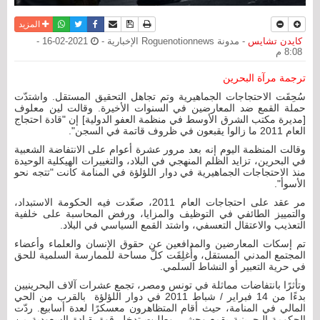
نسخة للطباعة
حفظ الموضوع
فيسبوك
تويتر
أرسل الى صديق
واتساب
المزيد
كايدن تشايس
- مدونة Roguenotionnews الإخبارية -
2021-02-16 -
8:08 م
ترجمة مرآة البحرين
سُحِقَت الاحتجاجات الجماهيرية وتم تجاهل التحقيق المستقل. واشتدّت
حملة القمع ضد المعارضين في السنوات الأخيرة. وقالت لين معلوف
[مديرة مكتب الشرق الأوسط في منظمة العفو الدولية] إن "قادة احتجاج
العام 2011 ما زالوا يقبعون في ظروف قاتمة في السجن".
وقالت المنظمة اليوم إنه بعد مرور عشرة أعوام على الانتفاضة الشعبية
في البحرين، تزايد الظلم المنهجي في البلاد، والتغييرات الهيكلية الوحيدة
منذ الاحتجاجات الجماهيرية في دوار اللؤلؤة في المنامة كانت "تتجه نحو
الأسوأ".
مر عقد على احتجاجات العام 2011، صعّدت فيه الحكومة الاستبداد،
والتمييز الطائفي في التوظيف والمزايا، ورفض المحاسبة على خلفية
التعذيب والاعتقال التعسفي، واشتد القمع السياسي في البلاد.
تم إسكات المعارضين والمدافعين عن حقوق الإنسان والعلماء وأعضاء
المجتمع المدني المستقل، وأُغلِقَت كلّ مساحة للممارسة السلمية للحق
في حرية التعبير أو النشاط السلمي.
وتأثرًا بانتفاضات مماثلة في تونس ومصر، تجمع عشرات آلاف البحرينيين
بدءًا من 14 فبراير / شباط 2011 في دوار اللؤلؤة بالقرب من الحي
المالي في المنامة، حيث أقام المتظاهرون معسكرًا لعدة أسابيع. ردّت
الحكومة البحرينية بقمع وحشي وطلبت تدخل قوة بقيادة السعودية من