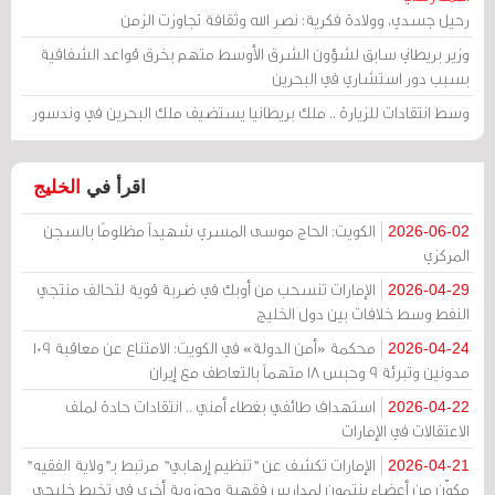
رحيل جسدي، وولادة فكرية: نصر الله وثقافة تجاوزت الزمن
وزير بريطاني سابق لشؤون الشرق الأوسط متهم بخرق قواعد الشفافية
بسبب دور استشاري في البحرين
وسط انتقادات للزيارة .. ملك بريطانيا يستضيف ملك البحرين في وندسور
اقرأ في
الخليج
الكويت: الحاج موسى المسري شهيداً مظلومًا بالسجن
2026-06-02
المركزي
الإمارات تنسحب من أوبك في ضربة قوية لتحالف منتجي
2026-04-29
النفط وسط خلافات بين دول الخليج
محكمة «أمن الدولة» في الكويت: الامتناع عن معاقبة 109
2026-04-24
مدونين وتبرئة 9 وحبس 18 متهماً بالتعاطف مع إيران
استهداف طائفي بغطاء أمني .. انتقادات حادة لملف
2026-04-22
الاعتقالات في الإمارات
الإمارات تكشف عن "تنظيم إرهابي" مرتبط بـ"ولاية الفقيه"
2026-04-21
مكوّن من أعضاء ينتمون لمدارس فقهية وحوزوية أخرى في تخبط خليجي