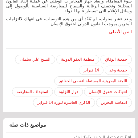
سوء المعاملة، وإبعاد جهاز المخابرات الوطني عن عملية إنفاذ القانون
المحلية؛ وتخفيف الرقابة والسماح للمعارضة السياسية بالوصول إلى
وسائل الإعلام التي تسيطر عليها الدولة.
وبعد عشر سنوات، لم يُنَفّذ أي من هذه التوصيات، في انتهاك لالتزامات
البحرين بموجب القانون الدولي لحقوق الإنسان.
النص الأصلي
جمعية الوفاق
منظمة العفو الدولية
الشيخ علي سلمان
جمعية وعد
14 فبراير
اللجنة البحرينية المستقلة لتقصي الحقائق
انتهاكات حقوق الإنسان
دوار اللؤلؤة
استهداف المعارضة
انتفاضة البحرين
الذكرى العاشرة لثورة 14 فبراير
مواضيع ذات صلة
افتتاحية حصاد البحرين 2020: العقد