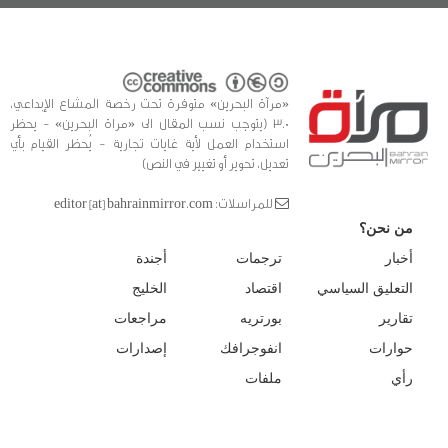
«مرآة البحرين» متوفرة تحت رخصة المشاع الإبداعي،
3.0 (يتوجب نسب المقال الى «مراة البحرين» - يحظر
استخدام العمل لأية غايات تجارية - يُحظر القيام بأي
تعديل، تحوير أو تغيير في النص)
للمراسلات: editor [at] bahrainmirror.com
من نحن؟
أخبار
ترجمات
أجندة
التعليق السياسي
اقتصاد
الخليج
تقارير
بورتريه
مراجعات
حوارات
انفوجرافك
إصدارات
رأي
ملفات