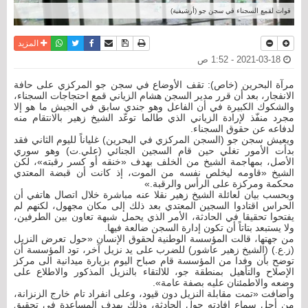
قوات لقمع السجناء في سجن جو (أرشيفية)
نسخة للطباعة
حفظ الموضوع
فيسبوك
تويتر
أرسل الى صديق
واتساب
المزيد
2021-03-18 - 1:52 ص
مرآة البحرين (خاص): تقف الأوضاع في سجن جو المركزي على حافة
الانفجار، بعد أن قرر مدير السجن هشام الزياني قمع احتجاجات السجناء،
والشكوك الكبيرة في أن الفاعل وهو جندي سابق في الجيش ما هو إلا
مجرد منفّذ لإرادة الزياني الذي طالما توعّد الشيخ زهير بالانتقام منه
لدفاعه عن حقوق السجناء.
ويعيش سجن جو (السجن المركزي في البحرين) غلياناً لليوم الثاني فقد
بدأت الأمور تغلي حين قام السجين الجنائي (علي.ت) وهو سوري
الأصل، بمهاجمة الشيخ من الخلف بهدف «خنقه أو كسر رقبته»، لكن
الشيخ «قاومه ليخلص نفسه من الموت، إذ كانت أن قبضة المعتدي
محكمة ومركزة على الرأس والرقبة.»
وبحسب بيان لعائلة الشيخ زهير نقلا عنه مباشرة خلال اتصال هاتفي أن
الحراس اقتادوا السجين المعتدي بعد ذلك إلى مكان مجهول، لكنهم لم
يفتحوا تحقيقا في الحادثة، الأمر الذي يحمل شبهة تعاون بين الطرفين،
ولا يستبعد بتاتاً أن تكون إدارة السجن ضالعة فيها.
من جهتها، قالت المؤسسة الوطنية لحقوق الإنسان «حول تعرض النزيل
(ز.ع.) (الشيخ زهير عاشور) للضرب على يد نزيل آخر، تود ‎المؤسسة أن
توضح بأن وفدا من المؤسسة قام صباح اليوم بزيارة ميدانية الى مركز
الإصلاح والتأهيل بمنطقة جو، للالتقاء بالنزيل المذكور والاطلاع على
وضعه والاطمئنان عليه بصفة عامة».
وأضافت «تمت مقابلة النزيل دون قيود، وعلى انفراد تام خارج الزنزانة،
من أجل سماع إفادته حول الحادثة، وذلك بهدف المساعدة في تحقيق