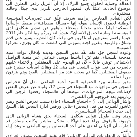
العدالة وحماية لحقوق جميع النزلاء، إلا أن النزيل رفض التطرق الى
موضوع الحادثة. علمًا بأن المظهر الخارجي للنزيل بدى جيدًا، وحالته
مستقرة».
لكن القيادي المعارض إبراهيم شريف علّق على تصريحات المؤسسة
الوطنية لحقوق الإنسان بقوله إنها «مسألة مصداقية»، مضيفًا «إسألوا
أنفسكم: لماذا يحجم ضحايا وسجناء وأهلهم عن تقديم شكاوى لدى
المؤسسة الوطنية لحقوق الانسان؟، عودوا لتقاريركم وبياناتكم عام 2011
حينما وقفتم متفرجين او ناكرين في وقت كان التعذيب يسير على قدم
وساق، وقارنوها بتقرير لجنة بسيوني التي كشفت ما كان يجري، لتعرفوا
السبب».
وعودة لسجن جوّ، فقد نفّذ مدير السجن تهديده بإدخال قوات أمنية
مدججة للسجناء، فقد غرّد الناشط موسى عبدعلي عبر منصة التواصل
الاجتماعي تويتر، قائلاً «الآن تم الهجوم على المعتقلين والاعتداء عليهم
بالضرب من قبل قوات الشغب في مبنى 12 وهناك اصابات خطيرة في
صفوف المعتقلين. كما تم سحب عدد من المعتقلين بالقوة وهم ينزفون
من الدماء».
مدير منظمة بيرد الحقوقية السيد أحمد الوداعي، نقل أنّ «حراس
السجن في مواجهات مع السجناء في مبنى 12، وانباء عن تعرض البعض
لإصابات نتيجة المواجهات»، موضحا أن «السجناء رفضوا الرجوع الى
زنازينهم بعد خروجهم الى الفنس».
وأشار الوداعي إلى أنّ «احتجاج السجناء (جاء) بسبب تعرض الشيخ زهير
عاشور للضرب من قبل (سجين) جنائي ورفض ادارة السجن نقل الشيخ
إلى حيث (السجناء) السياسيين».
ومنذ وقت طويل تتوالى شكاوى السجناء بحق هشام الزياني الذي
يتهمونه بالوقوف وراء عدة انتهاكات بشكل مباشر. وكانت مصادر قد
أشارت أن الزياني اعتدى على أحد المعتقلين يونيو الماضي متوعدا إياه
بالقتل.
وأشارت المعلومات إلى أنه (الزياني) قام بخنق السجين يوسف العرادي