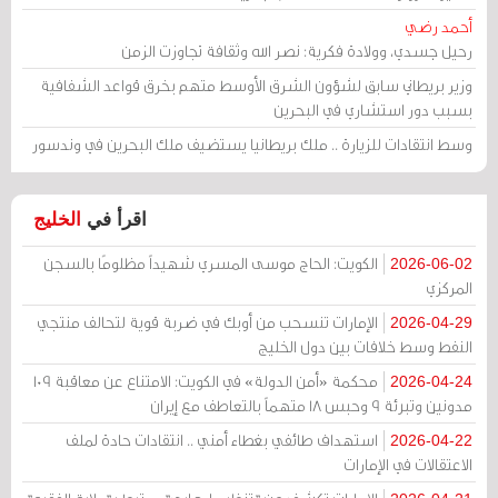
أحمد رضي
رحيل جسدي، وولادة فكرية: نصر الله وثقافة تجاوزت الزمن
وزير بريطاني سابق لشؤون الشرق الأوسط متهم بخرق قواعد الشفافية
بسبب دور استشاري في البحرين
وسط انتقادات للزيارة .. ملك بريطانيا يستضيف ملك البحرين في وندسور
اقرأ في
الخليج
الكويت: الحاج موسى المسري شهيداً مظلومًا بالسجن
2026-06-02
المركزي
الإمارات تنسحب من أوبك في ضربة قوية لتحالف منتجي
2026-04-29
النفط وسط خلافات بين دول الخليج
محكمة «أمن الدولة» في الكويت: الامتناع عن معاقبة 109
2026-04-24
مدونين وتبرئة 9 وحبس 18 متهماً بالتعاطف مع إيران
استهداف طائفي بغطاء أمني .. انتقادات حادة لملف
2026-04-22
الاعتقالات في الإمارات