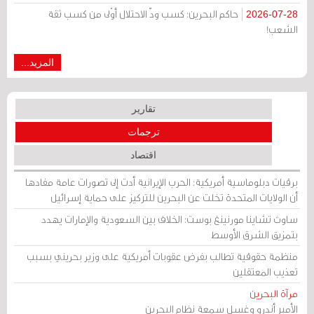
حاكم البحرين: كسب ودّ الاحتلال أوْلى من كسب ثقة
2026-07-28
الشعب!
المزيد...
تقارير
ترجمات
اقتصاد
برقيات دبلوماسية أمريكية: الحرب الإيرانية أدت إلى تصورات عامة مفادها
أن الولايات المتحدة تخلت عن البحرين للتركيز على حماية إسرائيل
ساوث تشاينا مورنينغ بوست: الخلاف بين السعودية والإمارات يهدد
بتمزيق الشرق الأوسط
منظمة حقوقية تطالب بفرض عقوبات أمريكية على وزير بحريني بسبب
تعذيب المعتقلين
مرآة البحرين
الأمير أندرو وغسل سمعة نظام البحرين