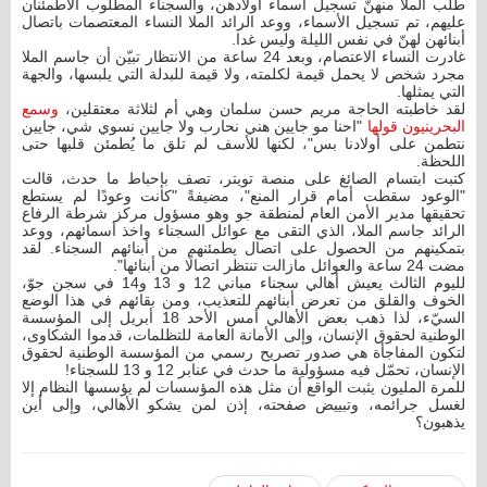
طلب الملّا منهنّ تسجيل أسماء أولادهن، والسجناء المطلوب الاطمئنان
عليهم، تم تسجيل الأسماء، ووعد الرائد الملا النساء المعتصمات باتصال
أبنائهن لهنّ في نفس الليلة وليس غدا.
غادرت النساء الاعتصام، وبعد 24 ساعة من الانتظار تبيّن أن جاسم الملا
مجرد شخص لا يحمل قيمة لكلمته، ولا قيمة للبدلة التي يلبسها، والجهة
التي يمثلها.
لقد خاطبته الحاجة مريم حسن سلمان وهي أم لثلاثة معتقلين،
وسمع
البحرينيون قولها
"احنا مو جايين هني نحارب ولا جايين نسوي شي، جايين
نتطمن على أولادنا بس"، لكنها للأسف لم تلق ما يُطمئن قلبها حتى
اللحظة.
كتبت ابتسام الصائغ على منصة تويتر، تصف بإحباط ما حدث، قالت
"الوعود سقطت أمام قرار المنع"، مضيفةً "كانت وعودًا لم يستطع
تحقيقها مدير الأمن العام لمنطقة جو وهو مسؤول مركز شرطة الرفاع
الرائد جاسم الملا، الذي التقى مع عوائل السجناء واخذ أسمائهم، ووعد
بتمكينهم من الحصول على اتصال يطمئنهم من أبنائهم السجناء. لقد
مضت 24 ساعة والعوائل مازالت تنتظر اتصالًا من أبنائها".
لليوم الثالث يعيش أهالي سجناء مباني 12 و 13 و14 في سجن جوّ،
الخوف والقلق من تعرض أبنائهم للتعذيب، ومن بقائهم في هذا الوضع
السيّء، لذا ذهب بعض الأهالي أمس الأحد 18 أبريل إلى المؤسسة
الوطنية لحقوق الإنسان، وإلى الأمانة العامة للتظلمات، قدموا الشكاوى،
لتكون المفاجأة هي صدور تصريح رسمي من المؤسسة الوطنية لحقوق
الإنسان، تحمّل فيه مسؤولية ما حدث في عنابر 12 و 13 للسجناء!
للمرة المليون يثبت الواقع أن مثل هذه المؤسسات لم يؤسسها النظام إلا
لغسل جرائمه، وتبييض صفحته، إذن لمن يشكو الأهالي، وإلى أين
يذهبون؟