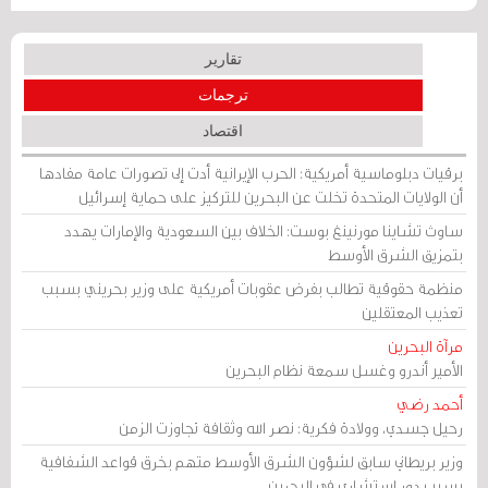
تقارير
ترجمات
اقتصاد
برقيات دبلوماسية أمريكية: الحرب الإيرانية أدت إلى تصورات عامة مفادها
أن الولايات المتحدة تخلت عن البحرين للتركيز على حماية إسرائيل
ساوث تشاينا مورنينغ بوست: الخلاف بين السعودية والإمارات يهدد
بتمزيق الشرق الأوسط
منظمة حقوقية تطالب بفرض عقوبات أمريكية على وزير بحريني بسبب
تعذيب المعتقلين
مرآة البحرين
الأمير أندرو وغسل سمعة نظام البحرين
أحمد رضي
رحيل جسدي، وولادة فكرية: نصر الله وثقافة تجاوزت الزمن
وزير بريطاني سابق لشؤون الشرق الأوسط متهم بخرق قواعد الشفافية
بسبب دور استشاري في البحرين