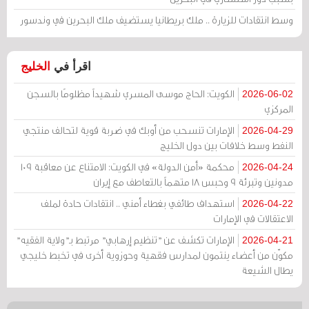
وسط انتقادات للزيارة .. ملك بريطانيا يستضيف ملك البحرين في وندسور
اقرأ في
الخليج
الكويت: الحاج موسى المسري شهيداً مظلومًا بالسجن
2026-06-02
المركزي
الإمارات تنسحب من أوبك في ضربة قوية لتحالف منتجي
2026-04-29
النفط وسط خلافات بين دول الخليج
محكمة «أمن الدولة» في الكويت: الامتناع عن معاقبة 109
2026-04-24
مدونين وتبرئة 9 وحبس 18 متهماً بالتعاطف مع إيران
استهداف طائفي بغطاء أمني .. انتقادات حادة لملف
2026-04-22
الاعتقالات في الإمارات
الإمارات تكشف عن "تنظيم إرهابي" مرتبط بـ"ولاية الفقيه"
2026-04-21
مكوّن من أعضاء ينتمون لمدارس فقهية وحوزوية أخرى في تخبط خليجي
يطال الشيعة