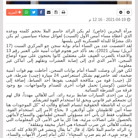
نسخة للطباعة
حفظ الموضوع
فيسبوك
تويتر
أرسل الى صديق
واتساب
المزيد
2021-04-19 - 12:16 م
مرآة البحرين (خاص): لم يكن الرائد جاسم الملا بحجم كلمته ووعده
الذي أعطاه مساء أمس الأول (السبت) لعوائل سجناء سياسيين. لم يكن
ذلك مشرّفًا للبدلة العسكرية التي يلبسها.
لقد اعتصمت عدد من النساء أمام بوابة سجن جو المركزي السبت (17
أبريل/ نيسان 2021)، بعد تأكد خبر هجوم قوات أمنية على العنبر رقم 13
والاعتداء بالضرب العنيف على معتقلين كانوا يحتجون على سوء أوضاع
السجن، الأمر الذي أدى إلى إصابة العشرات ونقلهم إلى أماكن غير
معلومة.
لكن فور أن وصلت النساء أمام بوابات السجن، أحاطت بهم قوات أمنية
ضخمة، لقد حاصرتهم بشكل استعراضي 24 سيارة (جِيب) شرطة، في
كل (جيب) قوة من مكافحة الشعب يقودها أحد الضباط، إضافة إلى
شاحنتين (كوستر) تحمل قوات أخرى للصدام والمواجهات، مع وجود
فرقة من الشرطة النسائية.
نزل من إحدى السيارات ضابط برتبة رائد، أتى للأهالي مهدداً، قال لهم
إن تجمعكم غير قانوني ويحق لنا استخدام القوة لتفريقكم.
انبرت له الناشطة الحقوقية ابتسام الصائغ وقالت له "كل الموجودات هنا
نساء أتين للاطمئنان على أولادهن، لا يحتاج الأمر إلى استخدام القوة،
المطلوب فقط أن يأتي أحد مسؤولي السجن لطمأنتهن والسماح لأبنائهن
بالحصول على اتصالات مرئية، هذا كل ما في الأمر، لأن المعلومات التي
وصلت للأهالي عن ضرب السجناء هي أخبار مخيفة ومقلقة".
رد الرائد جاسم الملا نافيًا، إذ قال "ما يقال وينشر في الإعلام كله كذب،
لا يوجد شيء، لم يتم ضرب السجناء"، لكن أمام إصرار الأمهات والنساء،