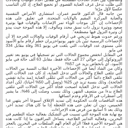
التي ظلّت تدخل غرف العناية القصوى أو تخضع العلاج، إذ كان التناسب
عكسيّا لأوّل مرّة!
من جانبه قال الدكتور قاسم عمران، استشاري الأمراض التنفسية
والعناية المركزة المقيم بالولايات المتحدة، في تعليق على هذه
الإحصاءات إن "كل موجات الوباء تمر الإصابات والوفيات فيها بوتيرة
صعود ووتيرة نزول ذات نسق محدد ومألوف، إلا هذه الموجة حيث يبدو
أن وتيرة النزول فيها مصطنعة".
ورغم حدوث هبوط تدريجي في أرقام الوفيات والحالات الحرجة إلا أن
الإحصاءات الرسمية تبيّن بأن شهر يونيو/حزيران حطّم أرقام مايو الأسود
على مستوى عدد الوفيات، التي بلغت في يونيو 361 وفاة مقابل 334
في مايو.
في المقابل انخفض مجموع الحالات التي تم تسجيلها في يونيو بعد تغيير
البروتوكول إلى حوالي 27 ألف حالة فقط، مقابل 63 ألف حالة في مايو
الأسود، أي بانخفاض يزيد عن 57%!
وكان من الشاذ أيضا في الإحصاءات الأخيرة انقلاب النسبة بين الحالات
التي تتلقى العلاج والحالات التي تدخل العناية، إذ كان عدد الحالات التي
تتلقى العلاج دائما أكثر من الحالات التي تتلقّى العناية (منذ بداية تفشي
الجائحة)، وذلك بنسبة تزيد عن 25% (وتصل إلى 50% أحيانا)، لكن أعداد
الحالات التي تدخل العناية أصبحت فجأة أكثر من الحالات التي تتلقى
العلاج بدءا من منتصف الشهر، وذلك بنسب وصلت إلى 46%، ما يشير
إلى اضطراب في الأرقام وعدم اتساقها.
هذه التناقضات قادت الحكومة إلى تمديد الإغلاق أسبوعا آخر ينتهي غدا
الخميس، دون أن تعلن حتى هذه اللحظة إذا ما كان هناك تمديد آخر،
وذلك بعد 5 أسابيع من فرض هذه الإجراءات.
مع نهاية هذه الموجة التي تسببت في التشكيك بفعالية حملة التطعيم في
البحرين، وفعالية التدابير العلاجية، يتساءل المراقبون ما إذا كانت هذه
هي الموجة الأخيرة فعلا! الرأي العام اتّهم السلطات في البحرين بالعجز
والتقصير وإساءة إدارة الملف منذ بداية العام الجاري، وكانت أهم نقطة