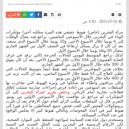
نسخة للطباعة
حفظ الموضوع
فيسبوك
تويتر
أرسل الى صديق
واتساب
المزيد
2021-07-01 - 3:50 ص
مرآة البحرين (خاص): هبوط حقيقي هذه المرة سجّلته أخيرا مؤشّرات
الوباء في البحرين خلال الأسبوعين الماضيين، تراجع فيه معدّل الوفيّات
إلى 4 يوميا خلال الأسبوع الأخير، و10 يوميا خلال الأسبوع الذي سبقه،
بعد أن كان لا يزال يسجّل ارتفاعا في النصف الأول من الشهر الجاري
بمعدّل 20 وفاة يوميا خلال الأسبوع الأول.
كذلك تراجع المتوسط اليومي للحالات الحرجة (التي ترقد في غرف
العناية القصوى) إلى 104 حالات خلال الأسبوع الأخير، بعد أن كان يفوق
الـ 300 حالة خلال الأسبوع الأول من الشهر الجاري.
بخلاف هذين المؤشّرين الأصعب فقد هبط أيضا متوسط الحالات التي
تتلقّى العلاج إلى 54 فقط خلال الأسبوع الماضي، بعد أن كانت تزيد عن
الـ 400 حالة خلال الأسبوع الأول من يونيو.
وكان مراقبون وأطبّاء قد شكّكوا في وتيرة الهبوط التي تفاخرت بها
السلطات بعد أسبوعين من إعادة فرض إجراءات صارمة شملت إغلاق
قطاعات تجارية أمام الزبائن،
وخلص تقرير لمرآة البحرين
إلى أن
المؤشّرات لم تتراجع بل تفاقمت خلال الأسبوعين الأولين من يونيو.
التقرير قال إن السلطات ضلّلت الرأي العام حول الأرقام بعد أن غيّرت
بروتوكولات الفحص التي ألغت فحص جميع المخالطين ما أدى فورا إلى
هبوط كبير في أعداد الفحوصات وبالتالي هبوط كبير (لا يعكس الواقع)
في عدد الحالات المسجّلة.
وتستخدم دول عدّة هذه السياسة لمواجهة الضغط على الموارد الصحية،
لكن الأرقام الرسمية في البحرين بيّنت الخلل الشديد في النسبة
والتناسب بين أعداد الحالات المسجّلة في مقابل أعداد الوفيّات والحالات