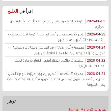
اقرأ في
الخليج
الكويت: الحاج موسى المسري شهيداً مظلومًا بالسجن
2026-06-02
المركزي
الإمارات تنسحب من أوبك في ضربة قوية لتحالف منتجي
2026-04-29
النفط وسط خلافات بين دول الخليج
محكمة «أمن الدولة» في الكويت: الامتناع عن معاقبة 109
2026-04-24
مدونين وتبرئة 9 وحبس 18 متهماً بالتعاطف مع إيران
استهداف طائفي بغطاء أمني .. انتقادات حادة لملف
2026-04-22
الاعتقالات في الإمارات
الإمارات تكشف عن "تنظيم إرهابي" مرتبط بـ"ولاية الفقيه"
2026-04-21
مكوّن من أعضاء ينتمون لمدارس فقهية وحوزوية أخرى في تخبط خليجي
يطال الشيعة
تويتر
تغريدات @BahrainMirror