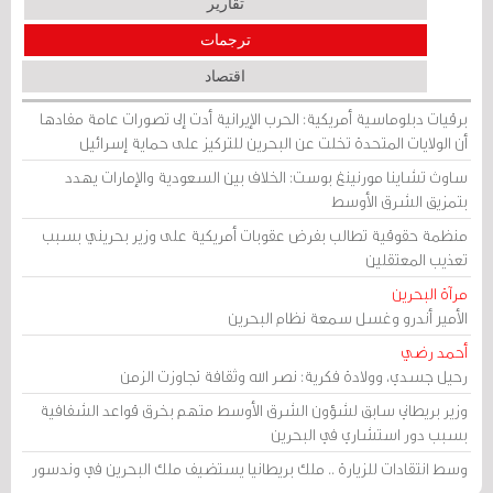
تقارير
ترجمات
اقتصاد
برقيات دبلوماسية أمريكية: الحرب الإيرانية أدت إلى تصورات عامة مفادها
أن الولايات المتحدة تخلت عن البحرين للتركيز على حماية إسرائيل
ساوث تشاينا مورنينغ بوست: الخلاف بين السعودية والإمارات يهدد
بتمزيق الشرق الأوسط
منظمة حقوقية تطالب بفرض عقوبات أمريكية على وزير بحريني بسبب
تعذيب المعتقلين
مرآة البحرين
الأمير أندرو وغسل سمعة نظام البحرين
أحمد رضي
رحيل جسدي، وولادة فكرية: نصر الله وثقافة تجاوزت الزمن
وزير بريطاني سابق لشؤون الشرق الأوسط متهم بخرق قواعد الشفافية
بسبب دور استشاري في البحرين
وسط انتقادات للزيارة .. ملك بريطانيا يستضيف ملك البحرين في وندسور