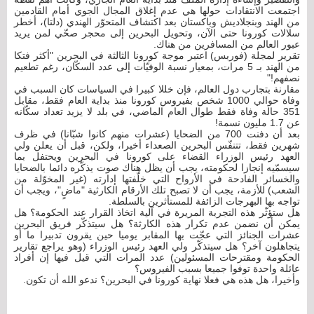
اجتمعت الانتقادات حولها هي عدم إغلاق المجال الجوي أمام القادمين
من الهند وبنجلاديش وباكستان بعد اكتشاف المتحوّر الهندي (دلتا)، أخطر
سلالات كورونا حتى الآن، وتحويل البحرين إلى محجر صحّي لمن يريد
عبور العالم من المسافرين من هناك.
تقرير لمجلة (فوربس) اعتبر موجة كورونا الثالثة في البحرين "أكثر فتكا
من الهند بـ 5 مرات، بمعيار نسبة الوفيّات إلى عدد السكّان، رغم تطعيم
نصفهم!"
مقارنة بتجارب دول العالم، فإن خللا كبيرا في السياسات كان السبب في
وفاة حوالي 1000 شخص بفيروس كورونا منذ بداية العام فقط، مقابل
351 حالة وفاة فقط طوال العام الماضي، في بلد لا يزيد تعداد سكّانه
عن 1.7 مليون نسمة!
بعد أن دفنت 700 من الضحايا (عشرات منهم كانوا شبّانا) في ظرف
شهرين فقط، تتنفّس البحرين الصعداء أخيرا، ولكن، قبل أن يعلن ولي
العهد رئيس الوزراء القضاء على كورونا في البحرين ويحتفل بما
سيسمّيه إنجازا لحكومته، يجب أن يظل هناك صوت يذكّره دائما بالضحايا
والخسائر الفادحة في الأرواح التي خلّفتها إدارته (غير المخوّلة من
الشعب) للأزمة، يجب أن لا تصبح تلك الأرقام الكارثية "ماضٍ"، ويجب أن
تواجه بها البهرجات الزائفة للمستأثرين بالسلطة.
هل ستؤثّر هذه التجربة المريرة في آلية اتخاذ القرار عند الحكومة؟ هل
يمكن أن نضمن عدم تكرار هذه الكارثة؟ هل سيتذكّر فريق البحرين
عشرات الجنائز التي عجّت بها المقابر يوميا حين يقرون تدبيرا ما أو
يتجاهلون آخر؟ هل سيتذكّر ولي العهد رئيس الوزراء (وهو يراجع تقارير
الحكومة ومقترحات المسئولين) عدد المرات التي قيل فيها إن أفراد
عائلة واحدة توفوا جميعا بسبب الفيروس؟
وأخيرا، هل هذه هي فعلا نهاية كورونا في البحرين؟ ندعو الله أن تكون.