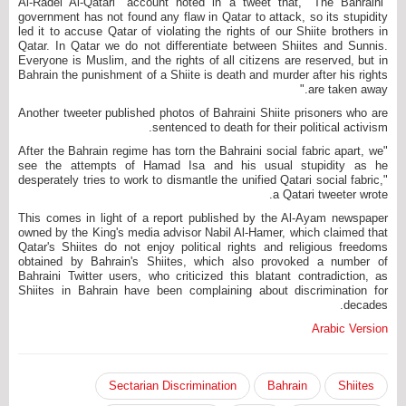
"Al-Radei Al-Qatari" account noted in a tweet that, "The Bahraini
government has not found any flaw in Qatar to attack, so its stupidity
led it to accuse Qatar of violating the rights of our Shiite brothers in
Qatar. In Qatar we do not differentiate between Shiites and Sunnis.
Everyone is Muslim, and the rights of all citizens are reserved, but in
Bahrain the punishment of a Shiite is death and murder after his rights
are taken away."
Another tweeter published photos of Bahraini Shiite prisoners who are
sentenced to death for their political activism.
"After the Bahrain regime has torn the Bahraini social fabric apart, we
see the attempts of Hamad Isa and his usual stupidity as he
desperately tries to work to dismantle the unified Qatari social fabric,"
a Qatari tweeter wrote.
This comes in light of a report published by the Al-Ayam newspaper
owned by the King's media advisor Nabil Al-Hamer, which claimed that
Qatar's Shiites do not enjoy political rights and religious freedoms
obtained by Bahrain's Shiites, which also provoked a number of
Bahraini Twitter users, who criticized this blatant contradiction, as
Shiites in Bahrain have been complaining about discrimination for
decades.
Arabic Version
Sectarian Discrimination
Bahrain
Shiites