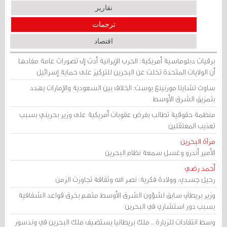
تقارير
ترجمات
اقتصاد
برقيات دبلوماسية أمريكية: الحرب الإيرانية أدت إلى تصورات عامة مفادها
أن الولايات المتحدة تخلت عن البحرين للتركيز على حماية إسرائيل
ساوث تشاينا مورنينغ بوست: الخلاف بين السعودية والإمارات يهدد
بتمزيق الشرق الأوسط
منظمة حقوقية تطالب بفرض عقوبات أمريكية على وزير بحريني بسبب
تعذيب المعتقلين
مرآة البحرين
الأمير أندرو وغسل سمعة نظام البحرين
أحمد رضي
رحيل جسدي، وولادة فكرية: نصر الله وثقافة تجاوزت الزمن
وزير بريطاني سابق لشؤون الشرق الأوسط متهم بخرق قواعد الشفافية
بسبب دور استشاري في البحرين
وسط انتقادات للزيارة .. ملك بريطانيا يستضيف ملك البحرين في وندسور