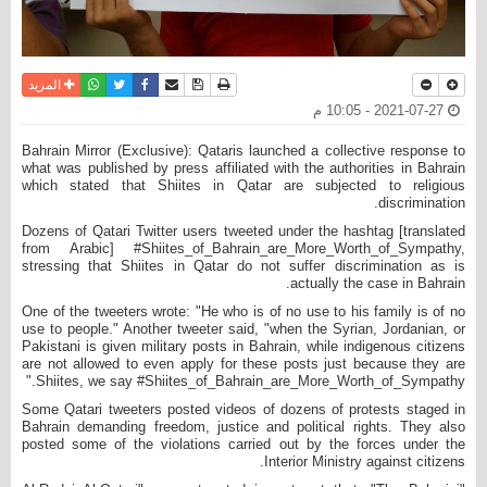
نسخة للطباعة
حفظ الموضوع
فيسبوك
تويتر
أرسل الى صديق
واتساب
المزيد
2021-07-27 - 10:05 م
Bahrain Mirror (Exclusive): Qataris launched a collective response to
what was published by press affiliated with the authorities in Bahrain
which stated that Shiites in Qatar are subjected to religious
discrimination.
Dozens of Qatari Twitter users tweeted under the hashtag [translated
from Arabic] #Shiites_of_Bahrain_are_More_Worth_of_Sympathy,
stressing that Shiites in Qatar do not suffer discrimination as is
actually the case in Bahrain.
One of the tweeters wrote: "He who is of no use to his family is of no
use to people." Another tweeter said, "when the Syrian, Jordanian, or
Pakistani is given military posts in Bahrain, while indigenous citizens
are not allowed to even apply for these posts just because they are
Shiites, we say #Shiites_of_Bahrain_are_More_Worth_of_Sympathy."
Some Qatari tweeters posted videos of dozens of protests staged in
Bahrain demanding freedom, justice and political rights. They also
posted some of the violations carried out by the forces under the
Interior Ministry against citizens.