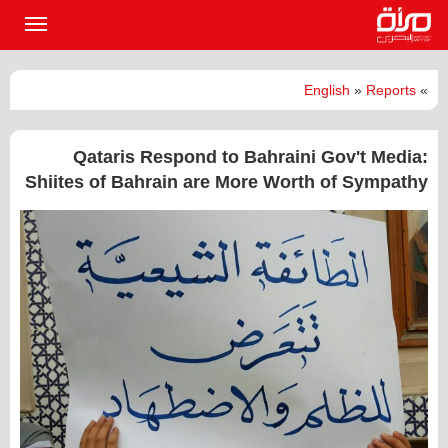
القائمة
الرئيسي
English
»
Reports
»
Qataris Respond to Bahraini Gov't Media:
Shiites of Bahrain are More Worth of Sympathy