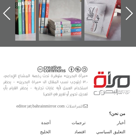
اعتصام الدراز
يقدمه «مركز أوال»
الساحات 2019
ه
وأحداث ساحة
في سلسلة من 5
الفداء لمركز أوال
كتب
للدراسات والتوثيق
«مرآة البحرين» متوفرة تحت رخصة المشاع الإبداعي،
3.0 (يتوجب نسب المقال الى «مراة البحرين» - يحظر
استخدام العمل لأية غايات تجارية - يُحظر القيام بأي
تعديل، تحوير أو تغيير في النص)
للمراسلات: editor [at] bahrainmirror.com
من نحن؟
أخبار
ترجمات
أجندة
التعليق السياسي
اقتصاد
الخليج