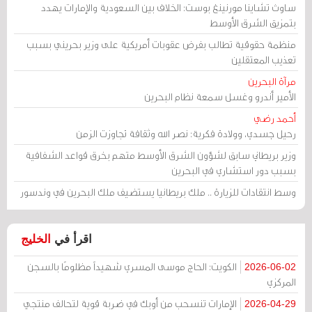
ساوث تشاينا مورنينغ بوست: الخلاف بين السعودية والإمارات يهدد
بتمزيق الشرق الأوسط
منظمة حقوقية تطالب بفرض عقوبات أمريكية على وزير بحريني بسبب
تعذيب المعتقلين
مرآة البحرين
الأمير أندرو وغسل سمعة نظام البحرين
أحمد رضي
رحيل جسدي، وولادة فكرية: نصر الله وثقافة تجاوزت الزمن
وزير بريطاني سابق لشؤون الشرق الأوسط متهم بخرق قواعد الشفافية
بسبب دور استشاري في البحرين
وسط انتقادات للزيارة .. ملك بريطانيا يستضيف ملك البحرين في وندسور
اقرأ في
الخليج
الكويت: الحاج موسى المسري شهيداً مظلومًا بالسجن
2026-06-02
المركزي
الإمارات تنسحب من أوبك في ضربة قوية لتحالف منتجي
2026-04-29