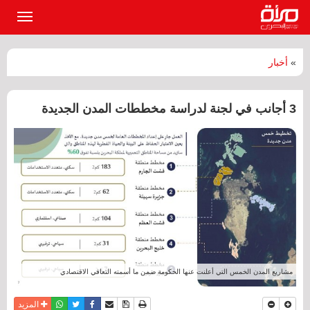
القائمة
الرئيسي
»
أخبار
3 أجانب في لجنة لدراسة مخططات المدن الجديدة
مشاريع المدن الخمس التي أعلنت عنها الحكومة ضمن ما أسمته التعافي الاقتصادي
نسخة للطباعة
حفظ الموضوع
فيسبوك
تويتر
أرسل الى صديق
واتساب
المزيد