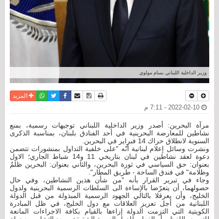
وزير الداخلية اللبناني بسام مولوي
نسخة للطباعة
حفظ الموضوع
فيسبوك
تويتر
أرسل الى صديق
واتساب
المزيد
2022-02-10 - 7:11 م
مرآة البحرين: أصدر وزير الداخلية اللبناني توجيهات رسمية، بمنع
نشاطين للمعارضة البحرينية في أحد الفنادق بلبنان، بمناسبة الذكرى
السنوية لانطلاق حراك 14 فبراير في البحرين.
ونشرت وسائل إعلام لبنانية أنّه "على خلفية التداول بمنشورات تتضمن
دعوة لعقد نشاطين في لبنان بتاريخي 11 و14 شباط الجاري؛ الاول
بعنوان: حق السياسي في ثورة البحرين، والثاني بعنوان: البحرين ظلمٌ
وظلامة" في فندق الساحة - طريق المطار".
وجاء في تبرير القرار بأنه "من شأن هذين النشاطين، وفي حال
حصولهما، أن يتعرّضا بالإساءة الى السلطات الرسمية البحرينية ولدول
الخليج، وأن يعرقلا بالتالي الجهود الرسمية المبذولة من قبل الدولة
اللبنانية من أجل تعزيز العلاقات مع دول الخليج، في ظل المبادرة
الكويتية التي التزمت الدولة إزاءها بالقيام بكافة الاجراءات المانعة