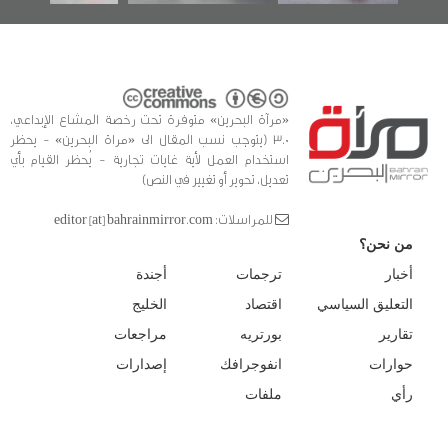
«مرآة البحرين» متوفرة تحت رخصة المشاع الإبداعي،
3.0 (يتوجب نسب المقال الى «مراة البحرين» - يحظر
استخدام العمل لأية غايات تجارية - يُحظر القيام بأي
تعديل، تحوير أو تغيير في النص)
للمراسلات: editor [at] bahrainmirror.com
من نحن؟
أخبار
ترجمات
أجندة
التعليق السياسي
اقتصاد
الخليج
تقارير
بورتريه
مراجعات
حوارات
انفوجرافك
إصدارات
رأي
ملفات