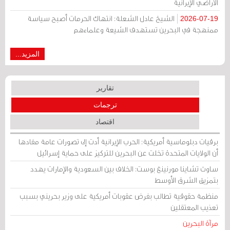
الأراضي الإيرانية
الشيخ عادل الشعلة: انتهاك الحرمات أصبح سياسة
2026-07-19
ممنهجة في البحرين تستهدف الشيعة وعلماءهم
المزيد...
تقارير
ترجمات
اقتصاد
برقيات دبلوماسية أمريكية: الحرب الإيرانية أدت إلى تصورات عامة مفادها
أن الولايات المتحدة تخلت عن البحرين للتركيز على حماية إسرائيل
ساوث تشاينا مورنينغ بوست: الخلاف بين السعودية والإمارات يهدد
بتمزيق الشرق الأوسط
منظمة حقوقية تطالب بفرض عقوبات أمريكية على وزير بحريني بسبب
تعذيب المعتقلين
مرآة البحرين