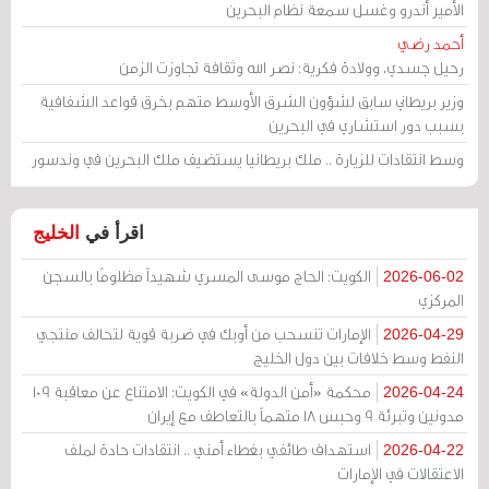
الأمير أندرو وغسل سمعة نظام البحرين
أحمد رضي
رحيل جسدي، وولادة فكرية: نصر الله وثقافة تجاوزت الزمن
وزير بريطاني سابق لشؤون الشرق الأوسط متهم بخرق قواعد الشفافية
بسبب دور استشاري في البحرين
وسط انتقادات للزيارة .. ملك بريطانيا يستضيف ملك البحرين في وندسور
اقرأ في
الخليج
الكويت: الحاج موسى المسري شهيداً مظلومًا بالسجن
2026-06-02
المركزي
الإمارات تنسحب من أوبك في ضربة قوية لتحالف منتجي
2026-04-29
النفط وسط خلافات بين دول الخليج
محكمة «أمن الدولة» في الكويت: الامتناع عن معاقبة 109
2026-04-24
مدونين وتبرئة 9 وحبس 18 متهماً بالتعاطف مع إيران
استهداف طائفي بغطاء أمني .. انتقادات حادة لملف
2026-04-22
الاعتقالات في الإمارات