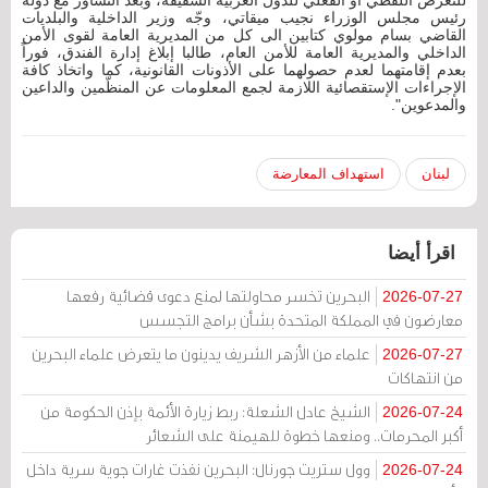
للتعرض اللفظي أو الفعلي للدول العربية الشقيقة، وبعد التشاور مع دولة
رئيس مجلس الوزراء نجيب ميقاتي، وجّه وزير الداخلية والبلديات
القاضي بسام مولوي كتابين الى كل من المديرية العامة لقوى الأمن
الداخلي والمديرية العامة للأمن العام، طالبا إبلاغ إدارة الفندق، فوراً
بعدم إقامتهما لعدم حصولهما على الأذونات القانونية، كما واتخاذ كافة
الإجراءات الإستقصائية اللازمة لجمع المعلومات عن المنظّمين والداعين
والمدعوين".
لبنان
استهداف المعارضة
اقرأ أيضا
البحرين تخسر محاولتها لمنع دعوى قضائية رفعها
2026-07-27
معارضون في المملكة المتحدة بشأن برامج التجسس
علماء من الأزهر الشريف يدينون ما يتعرض علماء البحرين
2026-07-27
من انتهاكات
الشيخ عادل الشعلة: ربط زيارة الأئمة بإذن الحكومة من
2026-07-24
أكبر المحرمات.. ومنعها خطوة للهيمنة على الشعائر
وول ستريت جورنال: البحرين نفذت غارات جوية سرية داخل
2026-07-24