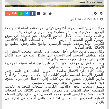
جامعة البحرين (أرشيفية)
نسخة للطباعة
حفظ الموضوع
فيسبوك
تويتر
أرسل الى صديق
واتساب
المزيد
2022-03-05 - 1:14 ص
مرآة البحرين: انسحب وفد أكاديمي كويتي، من مؤتمر استضافته جامعة
البحرين الحكومية، وذلك إثر مشاركة وفد إسرائيلي في فعالياته.
وأفادت رابطة شباب لأجل القدس الكويتية، عبر تغريدة في موقع
"تويتر"، اليوم الجمعة 4 مارس 2022، أن انسحاب الوفد الأكاديمي
الكويتي، يؤكد موقف الكويت الرسمي الواضح تجاه رفض التطبيع مع
الاحتلال بكافة أشكاله.
وقال رئيس فريق شباب لأجل القدس في الكويت، مصعب المطوع إن
هذه المواقف "أصبحت أحد الأسلحة التي تشكل غصة في حلق الكيان
الإسرائيلي المحتل، وورقة ضغط وأذى له".
وأكد المطوع أن موقف الكويت "لم ولن يتغير تجاه قضيته المركزية
الأولى، ووجوب دعم الشعب الفلسطيني".
وكانت كلية إدارة الأعمال بجامعة "البحرين"، أعلنت عن إقامة مؤتمر
"الشرق الأوسط لجمعية تطوير كليات إدارة الأعمال" يومي 2 و3 آذار/
مارس الجاري، بحضور عدد من كليات إدارة الأعمال في دول الخليج،
دون الإشارة إلى مشاركة الوفد الإسرائيلي بالمؤتمر.
وسبق انسحاب الوفد الأكاديمي الكويتي؛ انسحاب المخترعة الكويتية
المهندسة جنان الشهاب من معرض إكسبو دبي 2020، بعد انسحاب
لاعب المنتخب الكويتي للتنس محمد العوضي، في نصف نهائي البطولة
الدولية للمحترفين، تحت سن 14 عاما، والتي أقيمت في إمارة ‫دبي
بالإمارات