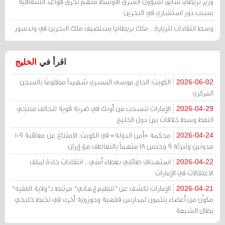
وزير بريطاني سابق لشؤون الشرق الأوسط متهم بخرق قواعد الشفافية
بسبب دور استشاري في البحرين
وسط انتقادات للزيارة .. ملك بريطانيا يستضيف ملك البحرين في وندسور
اقرأ في
الخليج
الكويت: الحاج موسى المسري شهيداً مظلومًا بالسجن
2026-06-02
المركزي
الإمارات تنسحب من أوبك في ضربة قوية لتحالف منتجي
2026-04-29
النفط وسط خلافات بين دول الخليج
محكمة «أمن الدولة» في الكويت: الامتناع عن معاقبة 109
2026-04-24
مدونين وتبرئة 9 وحبس 18 متهماً بالتعاطف مع إيران
استهداف طائفي بغطاء أمني .. انتقادات حادة لملف
2026-04-22
الاعتقالات في الإمارات
الإمارات تكشف عن "تنظيم إرهابي" مرتبط بـ"ولاية الفقيه"
2026-04-21
مكوّن من أعضاء ينتمون لمدارس فقهية وحوزوية أخرى في تخبط خليجي
يطال الشيعة