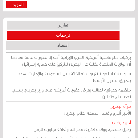
المزيد...
تقارير
ترجمات
اقتصاد
برقيات دبلوماسية أمريكية: الحرب الإيرانية أدت إلى تصورات عامة مفادها
أن الولايات المتحدة تخلت عن البحرين للتركيز على حماية إسرائيل
ساوث تشاينا مورنينغ بوست: الخلاف بين السعودية والإمارات يهدد
بتمزيق الشرق الأوسط
منظمة حقوقية تطالب بفرض عقوبات أمريكية على وزير بحريني بسبب
تعذيب المعتقلين
مرآة البحرين
الأمير أندرو وغسل سمعة نظام البحرين
أحمد رضي
رحيل جسدي، وولادة فكرية: نصر الله وثقافة تجاوزت الزمن