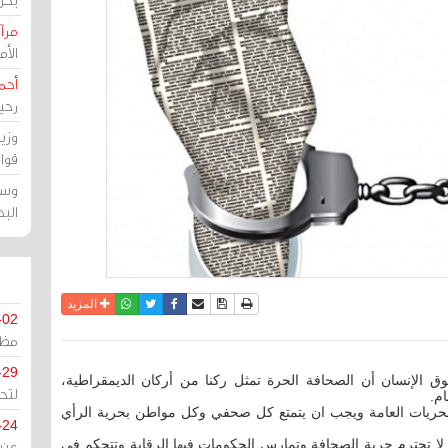
مرآة
الأ
أحم
رحي
وزي
قوا
وسط
الب
نسخة للطباعة
حفظ الموضوع
فيسبوك
تويتر
أرسل الى صديق
واتساب
المزيد
-02
مظل
-29
ق الإنسان أن الصحافة الحرة تمثل ركنا من أركان الديمقراطية،
لتح
م.
لحريات العامة ويجب ان يتمتع كل صحفي وكل مواطن بحرية الرأي
-24
ة لا تحترم حرية الصحافة وتمارس الحكومات فيها الرقابة وتتحكم في