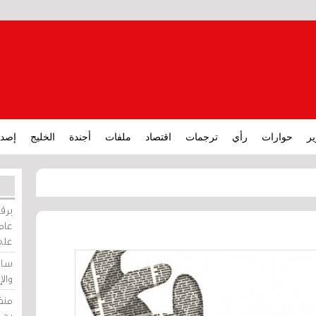
ير
حوارات
رأي
ترجمات
اقتصاد
ملفات
أجندة
الخليج
إصدا
برقي
عامة
على
ساو
وال
منظ
بحر