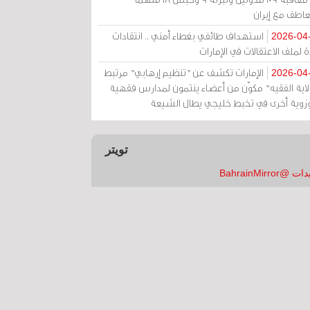
عاطف مع إيران
استهداف طائفي بغطاء أمني .. انتقادات
2026-04
 لملف الاعتقالات في الإمارات
الإمارات تكشف عن "تنظيم إرهابي" مرتبط
2026-04
ولاية الفقيه" مكوّن من أعضاء ينتمون لمدارس فقهية
زوية أخرى في تخبط خليجي يطال الشيعة
تويتر
 @BahrainMirror