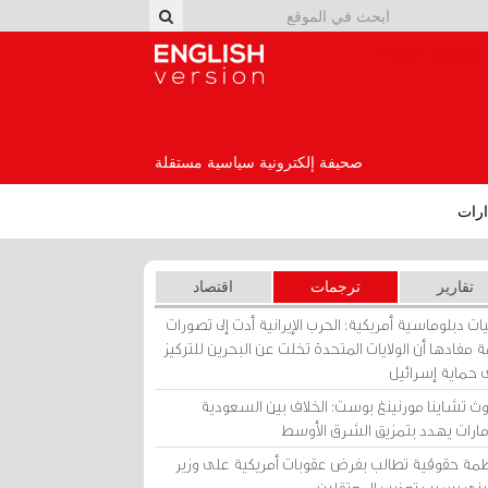
English Version
صحيفة إلكترونية سياسية مستقلة
رات
تقارير
ترجمات
اقتصاد
ات دبلوماسية أمريكية: الحرب الإيرانية أدت إلى تصورات
 مفادها أن الولايات المتحدة تخلت عن البحرين للتركيز
 حماية إسرائيل
ث تشاينا مورنينغ بوست: الخلاف بين السعودية
إمارات يهدد بتمزيق الشرق الأوسط
مة حقوقية تطالب بفرض عقوبات أمريكية على وزير
يني بسبب تعذيب المعتقلين