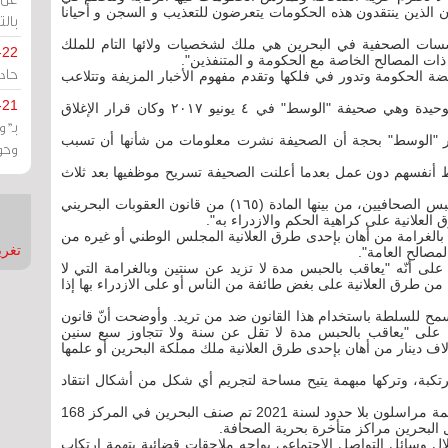
 الذين ينتقدون هذه الحكومات يتعرضون للتعذيب و السجن و أحيانا
بالت
سات الصحفية في البحرين هي ملك لشخصيات ولائها التام للملك
-22
 المصالح الخاصة مع الحكومة و المتنفذين".
حادة
ة الحكومة وتدور في فلكها وتقدم مفهوم الأخبار المزيفة وتتلاعب
-21
وقد أغلقت السلطات البحرينية الصحيفة المستقلة الوحيدة وهي صحيفة "الوسط" في ٤ يونيو ٢٠١٧ وكان قرار الإغلاق
بـ"
ور "الوسط" بحجة أن الصحيفة نشرت معلومات من شأنها أن تسبب
وحو
أنفسهم دون عمل بعدما أعلنت الصحيفة تسريح موظفيها بعد ثلاث
وأشارت "سلام" إلى عدد من المواد التي تنص على حبس الصحافيين، من بينها المادة (١٦٥) من قانون العقوبات البحريني
لعلانية على كراهية الحكم والازدراء به".
اقب بالحبس أو بالغرامة من أهان بإحدى طرق العلانية المجلس الوطني أو غيره من
تغريدات
لمصالح العامة".
حريني تنص على أنّه "يعاقب بالحبس مدة لا تزيد عن سنتين وبالغرامة التي لا
بطريقة من طرق العلانية على بغض طائفة من الناس أو على الازدراء بها إذا
ح للسلطة باستخدام هذا القانون ضد من تريد. وأوضحت أنّ قانون
ت البحريني لعام ١٩٧٦، تنص المادة ٢١٤ منه على "يعاقب بالحبس مدة لا تقل عن سنة ولا تتجاوز سبع سنين
آلاف دينار من أهان بإحدى طرق العلانية ملك مملكة البحرين أو علمها
مرتكبة، وتركها مبهمة يتيح مساحة لتجريم أي شكل من أشكال انتقاد
وأشارت سلام إلى أنّّ التقرير الأخير الذي أصدرته منظمة مراسلون بلا حدود لسنة 2021 تم صنف البحرين في المركز 168
ل البحرين مراكز متأخرة بحرية الصحافة.
ل وسائل التواصل الاجتماعي يواجه ملاحقات قضائية بتهمة ارتكاب