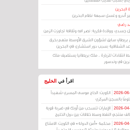
 البحرين
مير أندرو وغسل سمعة نظام البحرين
د رضي
ل جسدي، وولادة فكرية: نصر الله وثقافة تجاوزت الزمن
ر بريطاني سابق لشؤون الشرق الأوسط متهم بخرق
عد الشفافية بسبب دور استشاري في البحرين
 انتقادات للزيارة .. ملك بريطانيا يستضيف ملك
حرين في وندسور
اقرأ في
الخليج
الكويت: الحاج موسى المسري شهيداً
2026-06
ومًا بالسجن المركزي
الإمارات تنسحب من أوبك في ضربة قوية
2026-04
الف منتجي النفط وسط خلافات بين دول الخليج
محكمة «أمن الدولة» في الكويت: الامتناع
2026-04
عن معاقبة 109 مدونين وتبرئة 9 وحبس 18 متهماً