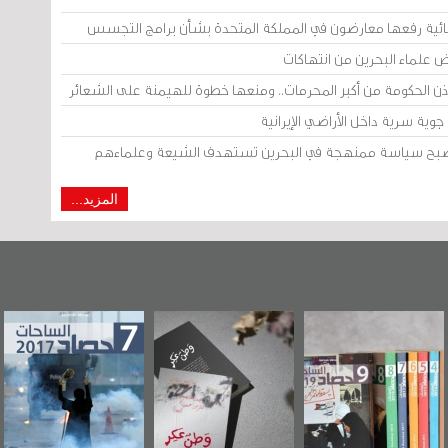
ائية رفعها معارضون في المملكة المتحدة بشأن برامج التجسس
ض علماء البحرين من انتهاكات
إذن الحكومة من أكبر المحرمات.. ومنعها خطوة للهيمنة على الشعائر
وية سرية داخل الأراضي الإيرانية
 أصبح سياسة ممنهجة في البحرين تستهدف الشيعة وعلماءهم
المزيد...
رآة البحرين"
«وطن عكر» رواية
حصاد 2017
عاشو
صدر حصاد
جديدة لمعتقل
ويك
احات 2019
عسكري تصدر عن
«مرآة البحرين»