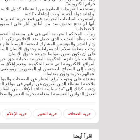
جرائم الكترونية".
وتستخدم التغريدات الصادرة من النشطاء كدليل للاست
أو إهانة دولة أجنبية أو بث إشاعات كاذبة.
واستمرت السلطات البحرينية في قمع حرية التعبير عب
الاحتجاجات.
وبرأت المحاكم البحرينية التي هي غير مستقلة التحقي
تحت وطأة التعذيب الذي حصل ضد الإعلامي زكريا
ودار للنشر والمؤسس المشارك لصحيفة الوسط عام ٢٠١١.
وحثت منظمة سلام للديمقراطية وحقوق الإنسان السلط
على أن يكون ضمن ضوابط شرعة حقوق الإنسان.
وطالبت بأن تلتزم الحكومة البحرينية بحماية حق حري
المواقع الالكترونية التي تنتقد الحكومة، وعدم إغلاق
ودعت إلى السماح للصحفيين او المصورين وموظفي وسا
أعمالهم بحرية ودون مضايقات.
مشددة على وجوب "رفع الحظر عن الصفحات والمواقع 
ملاحقة النشطاء الذين يعبرون عن آرائهم في مواقع الت
ودعت كذلك إلى "نبذ سياسة ثقافة الإفلات من العقا
تعديل القوانين التعسفية المتعلقة بحرية التعبير والصحا
حرية الصحافة
حرية التعبير
حرية الإعلام
اقرأ أيضا