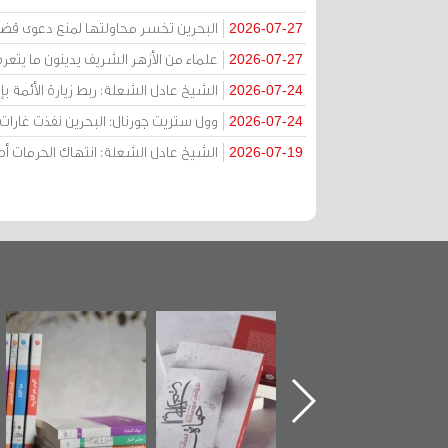
البحرين تخسر محاولتها لمنع دعوى قض
2026-07-27
علماء من الأزهر الشريف يدينون ما يتعر
2026-07-27
الشيخ عادل الشعلة: ربط زيارة الأئمة ب
2026-07-24
وول ستريت جورنال: البحرين نفذت غارات ج
2026-07-24
الشيخ عادل الشعلة: انتهاك الحرمات
2026-07-19
ين كتاب "من
"حماة الباب الأخير":
تصنيف موضوعي
"م
ل الجنة" عن
الإصدار الأول عن
للوثائق البريطانية
ت
هيد سيد كاظم
اعتصام الدراز
يقدمه «مركز أوال»
الس
لاوي في ذكراه
وأحداث ساحة
في سلسلة من 5
الفداء لمركز أوال
كتب