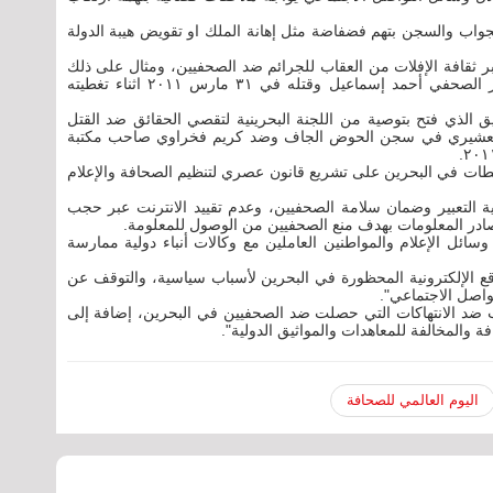
جواب والسجن بتهم فضفاضة مثل إهانة الملك او تقويض هيبة الدولة
ر ثقافة الإفلات من العقاب للجرائم ضد الصحفيين، ومثال على ذلك
بأنها لم تفتح تحقيق ضد من أطلق النار على المصور الصحفي أحمد إسماعيل وقتله في ٣١ مارس ٢٠١١ اثناء تغطيته
ق الذي فتح بتوصية من اللجنة البحرينية لتقصي الحقائق ضد القتل
 العشيري في سجن الحوض الجاف وضد كريم فخراوي صاحب مكتبة
ات في البحرين على تشريع قانون عصري لتنظيم الصحافة والإعلام
ة التعبير وضمان سلامة الصحفيين، وعدم تقييد الانترنت عبر حجب
 مصادر المعلومات بهدف منع الصحفيين من الوصول للمعلومة.
ئل الإعلام والمواطنين العاملين مع وكالات أنباء دولية ممارسة
الإلكترونية المحظورة في البحرين لأسباب سياسية، والتوقف عن
واصل الاجتماعي".
ب ضد الانتهاكات التي حصلت ضد الصحفيين في البحرين، إضافة إلى
فة والمخالفة للمعاهدات والمواثيق الدولية".
اليوم العالمي للصحافة