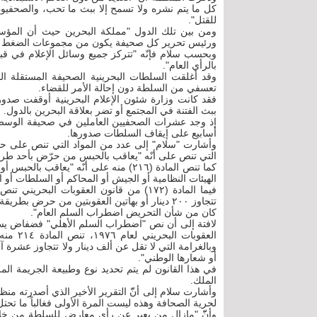
كل ما يتم نشره ولا تسمح إلا ببث ما تحب، والصحفيون
للقتل".
ومن بين تلك الدول "مملكة البحرين حيث أن المؤس
ورئيس تحرير كل صحيفة يكون من مجموعات الضغط ذات
وبحسب سلام فإنّه "تتركز جميع وسائل الإعلام في قبض
بالرأي العام".
تعسفي من السلطة دون إحالة الأمر للقضاء.
فقد كانت وزارة شئون الإعلام البحرينية أوقفت صد
ببث الفتنة في المجتمع أو تضر بعلاقة البحرين بالدول.
إذ وجد عشرات الصحفيين العاملين في صحيفة الوسط 
أسابيع على إيقاف السلطات صدورها.
التي تنص على أنّه "يعاقب بالحبس من حرّض بأحد طرق ا
كما تنص المادة (٢١٦) منه على أنّه "يع
الهيئات النظامية أو الجيش أو المحاكم أو السلطات أو ا
فيما المادة (١٧٢) من قانون العقوبات الب
تتجاوز ٢٠٠ دينار أو بهاتين العقوبتين من حرض 
كان من شأن التحريض اضطراب السلم العام".
لافتة إلى أن نص "اضطراب السلم الأهلي" فضفاض يسم
العقوبا
وبالغرامة التي لا تقل عن ألف دينار ولا تتجاوز عشرة 
أو شعارها الوطني".
في هذا القانون لم يتم تحديد نوع وطبيعة الجريمة ال
الملك.
لحرية الصحافة وهذه ليست المرة الأولى فغالباً ما تحت
وأنّّ "مازال من يعبر عن رأي معارض للسلطة من خلا