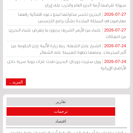
سيولة تفرضها أزمة الدين العام والحرب على إيران
البحرين تخسر محاولتها لمنع دعوى قضائية رفعها
2026-07-27
معارضون في المملكة المتحدة بشأن برامج التجسس
علماء من الأزهر الشريف يدينون ما يتعرض علماء البحرين
2026-07-27
من انتهاكات
الشيخ عادل الشعلة: ربط زيارة الأئمة بإذن الحكومة من
2026-07-24
أكبر المحرمات.. ومنعها خطوة للهيمنة على الشعائر
وول ستريت جورنال: البحرين نفذت غارات جوية سرية داخل
2026-07-24
الأراضي الإيرانية
المزيد...
تقارير
ترجمات
اقتصاد
برقيات دبلوماسية أمريكية: الحرب الإيرانية أدت إلى تصورات عامة مفادها