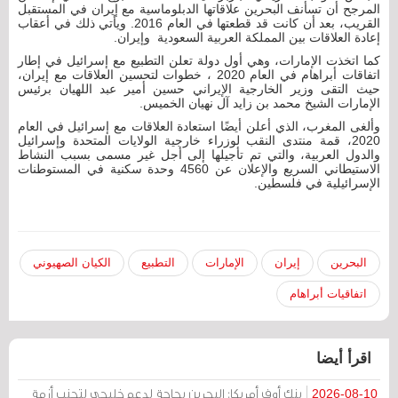
المرجح أن تسأنف البحرين علاقاتها الدبلوماسية مع إيران في المستقبل
القريب، بعد أن كانت قد قطعتها في العام 2016. ويأتي ذلك في أعقاب
إعادة العلاقات بين المملكة العربية السعودية وإيران.
كما اتخذت الإمارات، وهي أول دولة تعلن التطبيع مع إسرائيل في إطار
اتفاقات أبراهام في العام 2020 ، خطوات لتحسين العلاقات مع إيران،
حيث التقى وزير الخارجية الإيراني حسين أمير عبد اللهيان برئيس
الإمارات الشيخ محمد بن زايد آل نهيان الخميس.
وألغى المغرب، الذي أعلن أيضًا استعادة العلاقات مع إسرائيل في العام
2020، قمة منتدى النقب لوزراء خارجية الولايات المتحدة وإسرائيل
والدول العربية، والتي تم تأجيلها إلى أجل غير مسمى بسبب النشاط
الاستيطاني السريع والإعلان عن 4560 وحدة سكنية في المستوطنات
الإسرائيلية في فلسطين.
البحرين
إيران
الإمارات
التطبيع
الكيان الصهيوني
اتفاقيات أبراهام
اقرأ أيضا
بنك أوف أمريكا: البحرين بحاجة لدعم خليجي لتجنب أزمة
2026-08-10