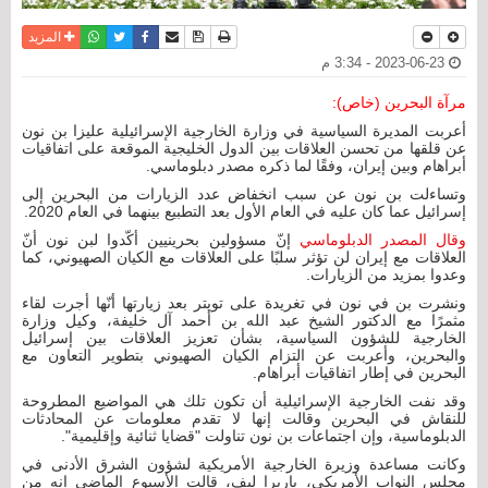
نسخة للطباعة
حفظ الموضوع
فيسبوك
تويتر
أرسل الى صديق
واتساب
المزيد
2023-06-23 - 3:34 م
مرآة البحرين (خاص):
أعربت المديرة السياسية في وزارة الخارجية الإسرائيلية عليزا بن نون
عن قلقها من تحسن العلاقات بين الدول الخليجية الموقعة على اتفاقيات
أبراهام وبين إيران، وفقًا لما ذكره مصدر دبلوماسي.
وتساءلت بن نون عن سبب انخفاض عدد الزيارات من البحرين إلى
إسرائيل عما كان عليه في العام الأول بعد التطبيع بينهما في العام 2020.
وقال المصدر الدبلوماسي
إنّ مسؤولين بحرينيين أكّدوا لبن نون أنّ
العلاقات مع إيران لن تؤثر سلبًا على العلاقات مع الكيان الصهيوني، كما
وعدوا بمزيد من الزيارات.
ونشرت بن في نون في تغريدة على تويتر بعد زيارتها أنّها أجرت لقاء
مثمرًا مع الدكتور الشيخ عبد الله بن أحمد آل خليفة، وكيل وزارة
الخارجية للشؤون السياسية، بشأن تعزيز العلاقات بين إسرائيل
والبحرين، وأعربت عن التزام الكيان الصهيوني بتطوير التعاون مع
البحرين في إطار اتفاقيات أبراهام.
وقد نفت الخارجية الإسرائيلية أن تكون تلك هي المواضيع المطروحة
للنقاش في البحرين وقالت إنها لا تقدم معلومات عن المحادثات
الدبلوماسية، وإن اجتماعات بن نون تناولت "قضايا ثنائية وإقليمية".
وكانت مساعدة وزيرة الخارجية الأمريكية لشؤون الشرق الأدنى في
مجلس النواب الأمريكي، باربرا ليف، قالت الأسبوع الماضي إنه من