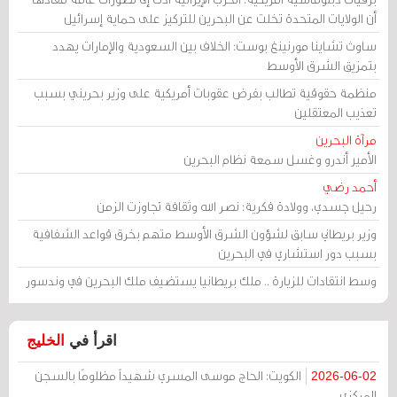
أن الولايات المتحدة تخلت عن البحرين للتركيز على حماية إسرائيل
ساوث تشاينا مورنينغ بوست: الخلاف بين السعودية والإمارات يهدد
بتمزيق الشرق الأوسط
منظمة حقوقية تطالب بفرض عقوبات أمريكية على وزير بحريني بسبب
تعذيب المعتقلين
مرآة البحرين
الأمير أندرو وغسل سمعة نظام البحرين
أحمد رضي
رحيل جسدي، وولادة فكرية: نصر الله وثقافة تجاوزت الزمن
وزير بريطاني سابق لشؤون الشرق الأوسط متهم بخرق قواعد الشفافية
بسبب دور استشاري في البحرين
وسط انتقادات للزيارة .. ملك بريطانيا يستضيف ملك البحرين في وندسور
اقرأ في
الخليج
الكويت: الحاج موسى المسري شهيداً مظلومًا بالسجن
2026-06-02
المركزي