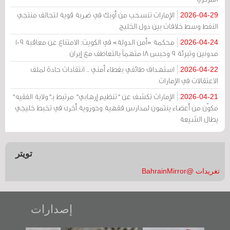
الإمارات تنسحب من أوبك في ضربة قوية لتحالف منتجي
2026-04-29
النفط وسط خلافات بين دول الخليج
محكمة «أمن الدولة» في الكويت: الامتناع عن معاقبة 109
2026-04-24
مدونين وتبرئة 9 وحبس 18 متهماً بالتعاطف مع إيران
استهداف طائفي بغطاء أمني .. انتقادات حادة لملف
2026-04-22
الاعتقالات في الإمارات
الإمارات تكشف عن "تنظيم إرهابي" مرتبط بـ"ولاية الفقيه"
2026-04-21
مكوّن من أعضاء ينتمون لمدارس فقهية وحوزوية أخرى في تخبط خليجي
يطال الشيعة
تويتر
تغريدات @BahrainMirror
إصدارات