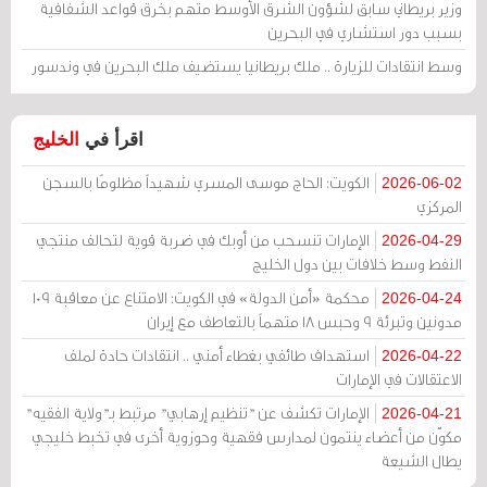
وزير بريطاني سابق لشؤون الشرق الأوسط متهم بخرق قواعد الشفافية
بسبب دور استشاري في البحرين
وسط انتقادات للزيارة .. ملك بريطانيا يستضيف ملك البحرين في وندسور
اقرأ في
الخليج
الكويت: الحاج موسى المسري شهيداً مظلومًا بالسجن
2026-06-02
المركزي
الإمارات تنسحب من أوبك في ضربة قوية لتحالف منتجي
2026-04-29
النفط وسط خلافات بين دول الخليج
محكمة «أمن الدولة» في الكويت: الامتناع عن معاقبة 109
2026-04-24
مدونين وتبرئة 9 وحبس 18 متهماً بالتعاطف مع إيران
استهداف طائفي بغطاء أمني .. انتقادات حادة لملف
2026-04-22
الاعتقالات في الإمارات
الإمارات تكشف عن "تنظيم إرهابي" مرتبط بـ"ولاية الفقيه"
2026-04-21
مكوّن من أعضاء ينتمون لمدارس فقهية وحوزوية أخرى في تخبط خليجي
يطال الشيعة