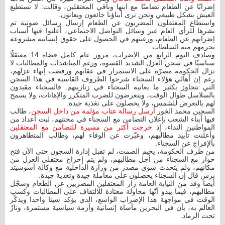
إضرابًا عن الطعام تضامنًا مع ابنها وباقي المعتقلين، وقالت: لا نستطيع
العيش بشكل طبيعي ونحن نرى أبناؤنا جائعون ويعانون.
واستطاع المعتقلون المضربون عن الطعام إرسال رسائل صوتية تم
نشرها للرأي العام عبر وسائل التواصل الاجتماعي، أعلنوا فيها أسباب
إضرابهم عن الطعام، ورغبتهم في الحصول على حقوق إنسانية مشروعة
تحرمهم منه السلطات.
وصادف اليوم الرابع من الإضراب، مرور عام كامل قضاه 14 معتقلًا
سياسيًا في سجن العزل الشديد القسوة، ورغم المناشدات والمطالبات لا
تزال الحكومة مصرّة على الاستمرار في عقابهم ورفضت إنهاء عزلهم،
رغم إن أهالي هؤلاء السجناء شرحوا الظروف القاسية في هذا السجن
التي تتجاوز بكثير ما يعانيه السجناء في زنازينهم. فالسجناء مقيدون
بالسلاسل طوال الوقت، ويتعرضون للضرب المتكرر والإهانات، ولا يسمح
لهم بالتعرض للشمس، ولا يحصلون على تغذية جيدة.
السجين محمد الخور
أرسل رسالة عتاب مؤلمة من داخل السجن
، طالب
فيها أبناء الشعب بإعلان التضامن مع السجناء في محنتهم، لبت أعداد من
المواطنين النداء، إذ
خرجت أكثر من مسيرة للتضامن مع المعتقلين
وأعلنت تأييد مطالبهم، وعبّرت عن الوفاء لهم، وطالب المتظاهرون
بالإفراج عن السجناء.
من طرف الحكومة، يخيم الصمت، لم تقبل إدارة السجون حتى الآن فتح
حوار مع السجناء من أجل مطالبهم، ولم يتم إخراج معتقلي العزل من
مكانهم، ولم يتحدث سوى مصدر من وزارة الداخلية مع وكالة أسوشيتد
برس قال إن السجناء يحصلون على معاملة جيدة وتغذية جيدة.
أيضا وفد من النيابة العامة زار المعتقلين المضربين عن الطعام وسجّل
مطالبهم، فيما يبدو أنّها محاولة معتادة للالتفاف على المطالبات وكسب
الوقت في مواجهة هذا الإضراب الواسع، الذي يؤكد شيئا واحدا ويذكّر
العالم به، بأن في البحرين مأساة إنسانية وأزمة سياسية مستمرة، ونارٌ
تحت الرماد.