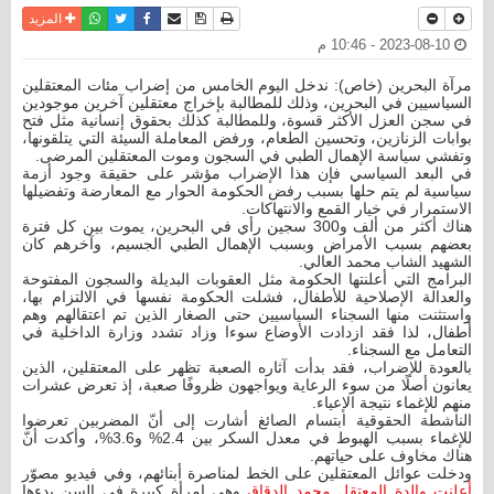
نسخة للطباعة
حفظ الموضوع
فيسبوك
تويتر
أرسل الى صديق
واتساب
المزيد
2023-08-10 - 10:46 م
مرآة البحرين (خاص): ندخل اليوم الخامس من إضراب مئات المعتقلين
السياسيين في البحرين، وذلك للمطالبة بإخراج معتقلين آخرين موجودين
في سجن العزل الأكثر قسوة، وللمطالبة كذلك بحقوق إنسانية مثل فتح
بوابات الزنازين، وتحسين الطعام، ورفض المعاملة السيئة التي يتلقونها،
وتفشي سياسة الإهمال الطبي في السجون وموت المعتقلين المرضى.
في البعد السياسي فإن هذا الإضراب مؤشر على حقيقة وجود أزمة
سياسية لم يتم حلها بسبب رفض الحكومة الحوار مع المعارضة وتفضيلها
الاستمرار في خيار القمع والانتهاكات.
هناك أكثر من ألف و300 سجين رأي في البحرين، يموت بين كل فترة
بعضهم بسبب الأمراض وبسبب الإهمال الطبي الجسيم، وآخرهم كان
الشهيد الشاب محمد العالي.
البرامج التي أعلنتها الحكومة مثل العقوبات البديلة والسجون المفتوحة
والعدالة الإصلاحية للأطفال، فشلت الحكومة نفسها في الالتزام بها،
واستثنت منها السجناء السياسيين حتى الصغار الذين تم اعتقالهم وهم
أطفال، لذا فقد ازدادت الأوضاع سوءا وزاد تشدد وزارة الداخلية في
التعامل مع السجناء.
بالعودة للإضراب، فقد بدأت آثاره الصعبة تظهر على المعتقلين، الذين
يعانون أصلًا من سوء الرعاية ويواجهون ظروفًا صعبة، إذ تعرض عشرات
منهم للإغماء نتيجة الإعياء.
الناشطة الحقوقية ابتسام الصائغ أشارت إلى أنّ المضربين تعرضوا
للإغماء بسبب الهبوط في معدل السكر بين 2.4% و3.6%، وأكدت أنّ
هناك مخاوف على حياتهم.
ودخلت عوائل المعتقلين على الخط لمناصرة أبنائهم، وفي فيديو مصوّر
أعلنت والدة المعتقل محمد الدقاق
وهي امرأة كبيرة في السن بدءها