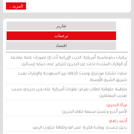
المزيد...
تقارير
ترجمات
اقتصاد
برقيات دبلوماسية أمريكية: الحرب الإيرانية أدت إلى تصورات عامة مفادها
أن الولايات المتحدة تخلت عن البحرين للتركيز على حماية إسرائيل
ساوث تشاينا مورنينغ بوست: الخلاف بين السعودية والإمارات يهدد
بتمزيق الشرق الأوسط
منظمة حقوقية تطالب بفرض عقوبات أمريكية على وزير بحريني بسبب
تعذيب المعتقلين
مرآة البحرين
الأمير أندرو وغسل سمعة نظام البحرين
أحمد رضي
رحيل جسدي، وولادة فكرية: نصر الله وثقافة تجاوزت الزمن