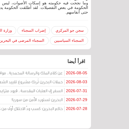
وما نجحت فيه حكومته هو إسكات الأصوات، ليس ال
الحكومة في بعض التفصيلات. لقد أطلقت الحكومة يد ال
حتى أنفاسهم.
سجن جو المركزي
إضراب السجناء
وزارة ال
السجناء السياسيين
السجناء المرضى في البحرين
اقرأ أيضا
عن كلام الملك والرسالة المحمدية.. مواقف 
2026-08-05
حملات البحرين تُربك مشروع تقييد الشعا
2026-08-03
السفر إلى العتبات المقدسة.. قيود متزا
2026-07-31
البحرين تستورد الأمن من سوريا!
2026-07-29
حاكم البحرين: كسب ودّ الاحتلال أوْلى 
2026-07-28