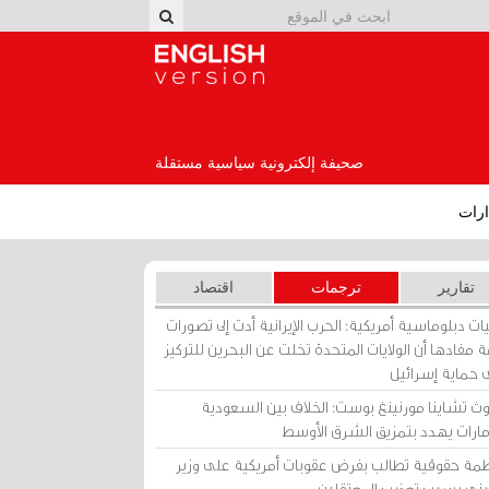
English Version
صحيفة إلكترونية سياسية مستقلة
رات
تقارير
ترجمات
اقتصاد
ات دبلوماسية أمريكية: الحرب الإيرانية أدت إلى تصورات
 مفادها أن الولايات المتحدة تخلت عن البحرين للتركيز
 حماية إسرائيل
ث تشاينا مورنينغ بوست: الخلاف بين السعودية
إمارات يهدد بتمزيق الشرق الأوسط
مة حقوقية تطالب بفرض عقوبات أمريكية على وزير
يني بسبب تعذيب المعتقلين