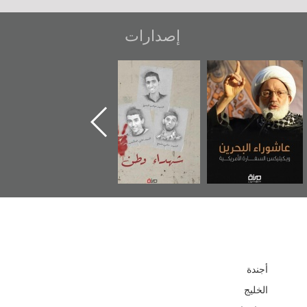
إصدارات
شهداء وطن
«جَوْ»: رواية
دعوة للضحك
المعتقل جهاد
أجندة
الخليج