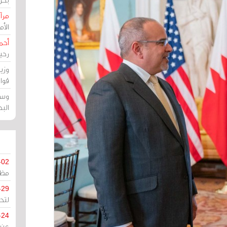
مرآة
الأ
أحم
رحي
وزي
قوا
وسط
الب
-02
مظل
-29
لتح
-24