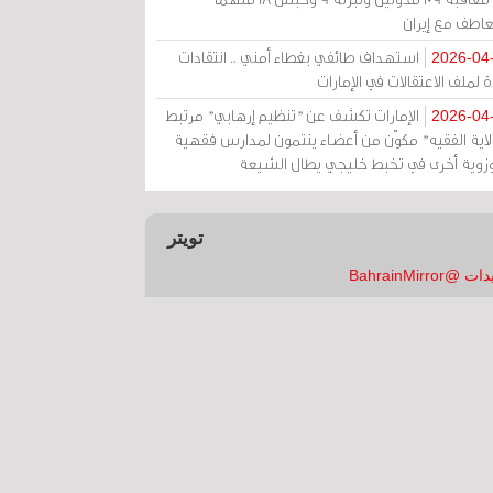
عاطف مع إيران
استهداف طائفي بغطاء أمني .. انتقادات
2026-04
 لملف الاعتقالات في الإمارات
الإمارات تكشف عن "تنظيم إرهابي" مرتبط
2026-04
ولاية الفقيه" مكوّن من أعضاء ينتمون لمدارس فقهية
زوية أخرى في تخبط خليجي يطال الشيعة
تويتر
 @BahrainMirror