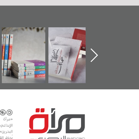
"حماة الباب الأخير":
تصنيف موضوعي
"مرآة البحرين"
الإصدار الأول عن
للوثائق البريطانية
تصدر حصاد
اعتصام الدراز
يقدمه «مركز أوال»
الساحات 2019
وأحداث ساحة
في سلسلة من 5
الفداء لمركز أوال
كتب
للدراسات والتوثيق
«مرآة 
البحرين»
يُحظر الق