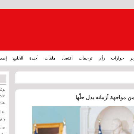
ير
حوارات
رأي
ترجمات
اقتصاد
ملفات
أجندة
الخليج
إصدا
برقي
عامة
مواجهة أزماته بدل حلّها
على
ساو
وال
منظ
بحر