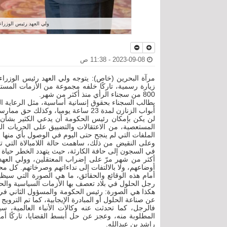
ولي العهد رئيس الوزراء 
2023-09-08 - 11:38 ص
مرآة البحرين (خاص): يتوجه ولي العهد رئيس الوزراء 
زيارة رسمية، تاركًا خلفه مجموعة من الأزمات المست
800 من سجناء الرأي منذ أكثر من شهر.
يطالب السجناء بحقوق إنسانية أساسية، مثل الرعاية ا
أبواب الزنازن لمدة 23 ساعة يوميا، وكذلك حق ممارسة الشعائر الدينية بحرية.
لن يكن بإمكان رئيس الحكومة أن يدعي الكثير بشأن ا
المستعصية، من الاعتقالات والتضييق على الحريات الد
الملفات التي لم ينجح حتى اليوم في الوصول بأي منها إل
وعلى النقيض من ذلك، ساهمت حالة اللامبالاة التي 
في السجون إلى حافة الكارثة، حيث يتهدد الخطر حياة م
أكثر من شهر مرّ على إضراب المعتقلين، وولي العهد ما
أوضاعهم، ولا بالالتفات إلى نداءاتهم وصرخاتهم. كل مح
أمام هذه الوقائع والحقائق، ما هي الصورة التي سيظه
رجل الحلول في بلاد تعصف بها الأزمات السياسية والحق
هكذا هي الصورة: رئيس الحكومة والمسؤول الثاني في البل
عن صناعة الحلول أو المبادرة الإيجابية، كما تم الترويج 
فالرجل، كما تحدثت عنه وكالات الأنباء العالمي
المطلوبة منه، وعجز عن حل أبسط القضايا، تاركًا أمر
راشد بن عبدالله.