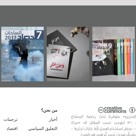
«وطن عكر» رواية
حصاد 2017
عاشوراء البحرين...
جديدة لمعتقل
ويكيليكس السفارة
عسكري تصدر عن
الأمريكية
«مرآة البحرين»
من نحن؟
البحرين» متوفرة تحت رخصة المشاع
أخبار
ترجمات
الإبداعي، 3.0 (يتوجب نسب المقال الى «مراة
 - يحظر استخدام العمل لأية غايات تجارية -
التعليق السياسي
اقتصاد
يام بأي تعديل، تحوير أو تغيير في النص)