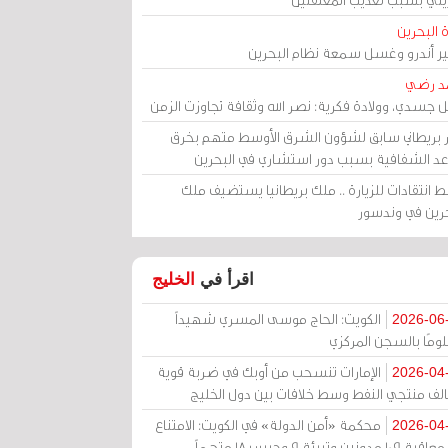
 البحرين
مير أندرو وغسل سمعة نظام البحرين
د رضي
ل جسدي، وولادة فكرية: نصر الله وثقافة تجاوزت الزمن
ر بريطاني سابق لشؤون الشرق الأوسط متهم بخرق
عد الشفافية بسبب دور استشاري في البحرين
 انتقادات للزيارة .. ملك بريطانيا يستضيف ملك
حرين في وندسور
اقرأ في
الخليج
الكويت: الحاج موسى المسري شهيداً
2026-06
ومًا بالسجن المركزي
الإمارات تنسحب من أوبك في ضربة قوية
2026-04
الف منتجي النفط وسط خلافات بين دول الخليج
محكمة «أمن الدولة» في الكويت: الامتناع
2026-04
عن معاقبة 109 مدونين وتبرئة 9 وحبس 18 متهماً