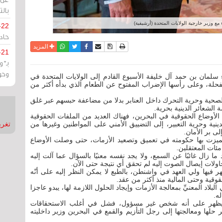
بالت
مع وزير خارجية الولايات المتحدة (أرشيفية)
-22
حادة
نسخة للطباعة
حفظ الموضوع
فيسبوك
تويتر
أرسل الى صديق
واتساب
المزيد
-21
بـ"
وحو
سلمان بن حمد آل خليفة الأسبوع القادم إلى الولايات المتحدة في
فحلة، وعلى رأسها الإضراب المفتوح عن الطعام الذي بدأه أكثر من
لصحية وحرية التحرك داخل العنابر بدلا من مضاعفة حبسهم عبر غلق
لأوضاع الحقوقية في البحرين، فهناك العديد من الملفات الحقوقية
ينية وحرية التعبير، إلى التضييق الأمني على المواطنين وغيرها من
تغريدات
ى بر الأمان.
تميزت بها حكومته في تعميق وتصعيد الأزمات، حتى وصلت الأوضاع
ئات المعتقلين.
 زال غائبًا عن السمع، ولا يجد نفسه معنيًا بالسؤال عما آلت إليه
اولات إيصال الصوت إليه لم تحقق أي نتيجة حتى الآن.
ر فيها ولي العهد في واشنطن، بالطبع لا يمكن النظر إليه على أنّه
وقية وحتى المالية منذ أكثر من عقد.
اد المعنيِّ بمعالجة الأزمات وإيجاد الحلول اللازمة لها، يبدو عاجزا
له.
ة، سيظهر على أنه شخص غير مسؤول، فشل في أغلب الاستحقاقات
 حلها ومعالجتها إلى رجل التأزيم والقمع في البحرين وزير داخليته