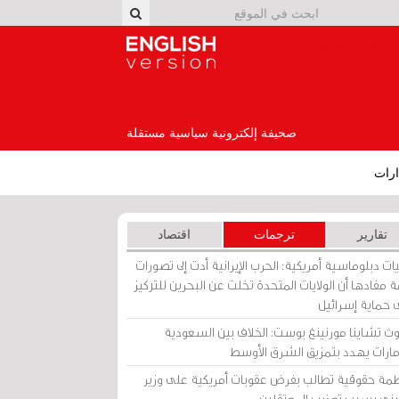
English Version
صحيفة إلكترونية سياسية مستقلة
رات
تقارير
ترجمات
اقتصاد
ات دبلوماسية أمريكية: الحرب الإيرانية أدت إلى تصورات
 مفادها أن الولايات المتحدة تخلت عن البحرين للتركيز
 حماية إسرائيل
ث تشاينا مورنينغ بوست: الخلاف بين السعودية
إمارات يهدد بتمزيق الشرق الأوسط
مة حقوقية تطالب بفرض عقوبات أمريكية على وزير
يني بسبب تعذيب المعتقلين