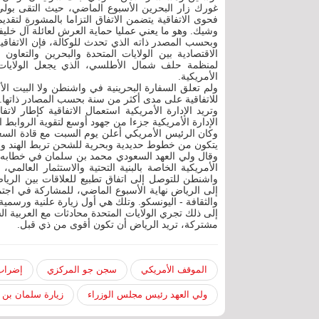
غورك زار البحرين الأسبوع الماضي، حيث التقى بولي 
فحوى الاتفاقية يتضمن الاتفاق التزاما بالمشورة لتق
وشيك. وهو ما يعني عمليا حماية العرش لعائلة آل خليف
وبحسب المصدر ذاته الذي تحدث للوكالة، فإن الاتفاقية 
الاقتصادية بين الولايات المتحدة والبحرين والتعاو
لمنظمة حلف شمال الأطلسي، الذي يجعل الولايات 
الأمريكية.
ولم تعلق السفارة البحرينية في واشنطن ولا البيت الأ
للاتفاقية على مدى أكثر من سنة بحسب المصادر ذاتها.
وتريد الإدارة الأمريكية استعمال الاتفاقية كإطار لا
الإدارة الأمريكية جزءا من جهود أوسع لتقوية الروابط ال
وكان الرئيس الأمريكي أعلن يوم السبت مع قادة السعو
يتكون من خطوط حديدية وبحرية للشحن تربط الهند وا
الأمريكية الخاصة بالبنية التحتية والاستثمار ال
واشنطن للتوصل إلى اتفاق تطبيع للعلاقات بين الرياض
إلى الرياض نهاية الأسبوع الماضي، للمشاركة في اجتماع
والثقافة - اليونسكو. وتلك هي أول زيارة علنية ورسمي
إلى ذلك تجري الولايات المتحدة محادثات مع العربية
مشتركة، تريد الرياض أن تكون أقوى من ذي قبل.
الموقف الأمريكي
سجن جو المركزي
إضراب
ولي العهد رئيس مجلس الوزراء
زيارة سلمان بن حمد 