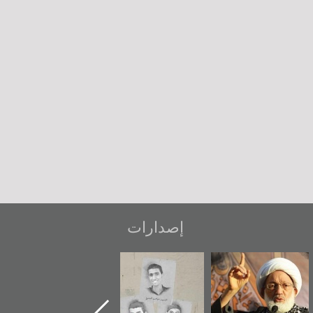
إصدارات
اشوراء البحرين...
شهداء وطن
«جَوْ»: رواية
يكيليكس السفارة
المعتقل جهاد
الأمريكية