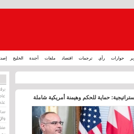
ير
حوارات
رأي
ترجمات
اقتصاد
ملفات
أجندة
الخليج
إصدا
برقي
عامة
استراتيجية: حماية للحكم وهيمنة أمريكية شاملة
على
ساو
وال
منظ
بحر