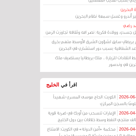
 البحرين
مير أندرو وغسل سمعة نظام البحرين
د رضي
ل جسدي، وولادة فكرية: نصر الله وثقافة تجاوزت الزمن
ر بريطاني سابق لشؤون الشرق الأوسط متهم بخرق
عد الشفافية بسبب دور استشاري في البحرين
 انتقادات للزيارة .. ملك بريطانيا يستضيف ملك
حرين في وندسور
اقرأ في
الخليج
الكويت: الحاج موسى المسري شهيداً
2026-06
ومًا بالسجن المركزي
الإمارات تنسحب من أوبك في ضربة قوية
2026-04
الف منتجي النفط وسط خلافات بين دول الخليج
محكمة «أمن الدولة» في الكويت: الامتناع
2026-04
عن معاقبة 109 مدونين وتبرئة 9 وحبس 18 متهماً