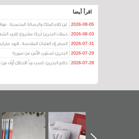
اقرأ أيضا
عن كلام الملك والرسالة المحمدية.. مواقف 
2026-08-05
حملات البحرين تُربك مشروع تقييد الشعا
2026-08-03
السفر إلى العتبات المقدسة.. قيود متزا
2026-07-31
البحرين تستورد الأمن من سوريا!
2026-07-29
حاكم البحرين: كسب ودّ الاحتلال أوْلى 
2026-07-28
دشين كتاب "من
"حماة الباب الأخير":
تصنيف موضوعي
أهل الجنة" عن
الإصدار الأول عن
للوثائق البريطانية
لشهيد سيد كاظم
اعتصام الدراز
يقدمه «مركز أوال»