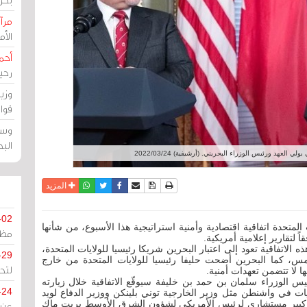
مرآة
الأ
أحم
رحي
وزي
قوا
وسط
الب
 العهد ورئيس الوزراء البحريني. (أرشيفية) 2022/03/24
نسخة للطباعة
حفظ الموضوع
فيسبوك
تويتر
أرسل الى صديق
واتساب
المزيد
-02
المتحدة اتفاقية اقتصادية وأمنية استراتيجية هذا الأسبوع، من شأنها
مظل
اً لتقارير إعلامية أمريكية.
الاتفاقية تعود إلى اعتبار البحرين شريكا رئيسيا للولايات المتحدة،
-29
مس، كما البحرين أضحت حليفا رئيسيا للولايات المتحدة من خارج
لتح
 لا تتضمن تعهدات أمنية.
س الوزراء سلمان بن حمد بن خليفة سيوقّع الاتفاقية خلال زيارته
-24
ت في واشنطن مثل وزير الخارجية توني بلينكن ووزير الدفاع لويد
 كبير مستشاري لرئيس الأمريكي لشؤون الشرق الأوسط بريت ماك