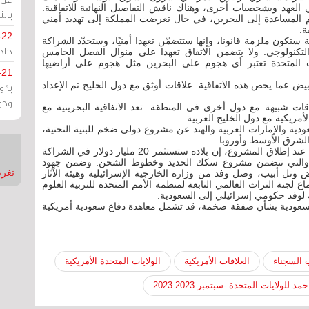
العهد وبشخصيات أخرى، وهناك ناقش التفاصيل النهائية للاتفاقية.
بالت
ديم المساعدة إلى البحرين، في حال تعرضت المملكة إلى تهديد أمني
ة.
-22
ستكون ملزمة قانونا، وإنها ستتضمّن تعهدا أمنيًا، وستحدّد الشراكة
حادة
ن التكنولوجي. ولا يتضمن الاتفاق تعهدا على منوال الفصل الخامس
المتحدة تعتبر أي هجوم على البحرين مثل هجوم على أراضيها
-21
بيض عما يخص هذه الاتفاقية. علاقات أوثق مع دول الخليج تم الإعداد
بـ"
وحو
تفاقات شبيهة مع دول أخرى في المنطقة. تعد الاتفاقية البحرينية مع
أمريكية مع دول الخليج العربية.
دية والإمارات العربية والهند عن مشروع دولي ضخم للبنية التحتية،
لشرق الأوسط وأوروبا.
وقال ولي العهد السعودي محمد بن سلمان في خطابه عند إطلاق المشروع، إن بلاده ستستثمر 20 مليار دولار في الشراكة
عالمي، والتي تتضمن مشروع سكك الحديد وخطوط الشحن. وضمن جهود
تغريدات
 وتل أبيب، وصل وفد من وزارة الخارجية الإسرائيلية وهيئة الآثار
 لجنة التراث العالمي التابعة لمنظمة الأمم المتحدة للتربية العلوم
ة لوفد حكومي إسرائيلي إلى السعودية.
 السعودية بشأن صفقة ضخمة، قد تشمل معاهدة دفاع سعودية أمريكية
 السجناء
العلاقات الأمريكية
الولايات المتحدة الأمريكية
للولايات المتحدة -سبتمبر 2023 2023