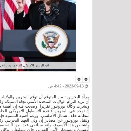
نائبة الرئيس الأمريكي كامالا هاريس تلتقي بولي
2023-09-13 - 4:42 ص
مرآة البحرين : من المتوقع أن توقع البحرين والولايات 
أن تزيد التزام الولايات المتحدة الأمني تجاه المملكة وفق
ونشرت وكالة يورونيوز تقريرا أوضحت فيه إن أهمية هذه 
إذ توجد في البحرين قاعدة الأسطول الأمريكي الخا
منظمة حلف شمال الأطلسي، ورغم أهمية التسمية فإنها
وتنقل يورونيوز عن مصادر إن ولي العهد البحريني رئي
واشنطن هذا الأسبوع، وإنه سيلتقي عددا من الشخصيا
أوستين ومستشار الأمن القومي جاك سوليفان. وكان