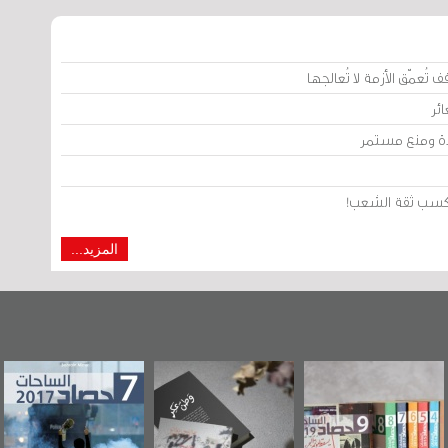
تُعمّق الأزمة لا تُعالجها
ئر
يدة ومنع مستمر
من كسب ثقة الشعب!
المزيد...
"مرآة البحرين"
«وطن عكر» رواية
حصاد 2017
ع
تصدر حصاد
جديدة لمعتقل
و
الساحات 2019
عسكري تصدر عن