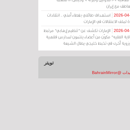
عاطف مع إيران
استهداف طائفي بغطاء أمني .. انتقادات
2026-04
 لملف الاعتقالات في الإمارات
الإمارات تكشف عن "تنظيم إرهابي" مرتبط
2026-04
ولاية الفقيه" مكوّن من أعضاء ينتمون لمدارس فقهية
زوية أخرى في تخبط خليجي يطال الشيعة
تويتر
 @BahrainMirror