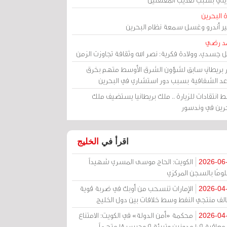
 البحرين
مير أندرو وغسل سمعة نظام البحرين
د رضي
ل جسدي، وولادة فكرية: نصر الله وثقافة تجاوزت الزمن
ر بريطاني سابق لشؤون الشرق الأوسط متهم بخرق
عد الشفافية بسبب دور استشاري في البحرين
 انتقادات للزيارة .. ملك بريطانيا يستضيف ملك
حرين في وندسور
اقرأ في
الخليج
الكويت: الحاج موسى المسري شهيداً
2026-06
ومًا بالسجن المركزي
الإمارات تنسحب من أوبك في ضربة قوية
2026-04
الف منتجي النفط وسط خلافات بين دول الخليج
محكمة «أمن الدولة» في الكويت: الامتناع
2026-04
عن معاقبة 109 مدونين وتبرئة 9 وحبس 18 متهماً