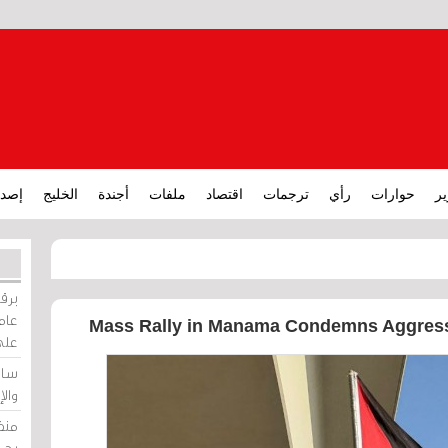
ير
حوارات
رأي
ترجمات
اقتصاد
ملفات
أجندة
الخليج
إصدا
برقي
عامة
Mass Rally in Manama Condemns Aggressi
على
ساو
وال
منظ
بحر