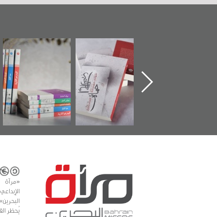
"حماة الباب الأخير":
تصنيف موضوعي
"مرآة البحرين"
الإصدار الأول عن
للوثائق البريطانية
تصدر حصاد
اعتصام الدراز
يقدمه «مركز أوال»
الساحات 2019
وأحداث ساحة
في سلسلة من 5
الفداء لمركز أوال
كتب
للدراسات والتوثيق
«مرآة 
البحرين»
يُحظر الق