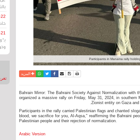
بالت
-22
حادة
-21
بـ"
وحو
Participants in Manama rally holdin
نسخة للطباعة
حفظ الموضوع
فيسبوك
تويتر
أرسل الى صديق
واتساب
المزيد
تغريدات
Bahrain Mirror: The Bahraini Society Against Normalization with 
organized a massive rally on Friday, May 31, 2024, in southern
Zionist entity on Gaza and r
Participants in the rally carried Palestinian flags and chanted sl
blood, we sacrifice for you, Al-Aqsa," reaffirming the Bahraini peo
Palestinian people and their rejection of normalization.
Arabic Version