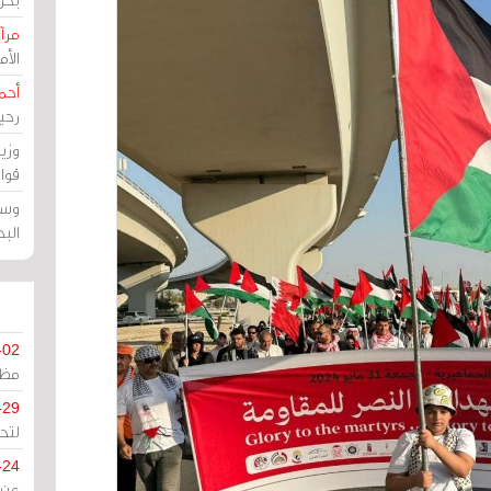
مرآة
الأ
أحم
رحي
وزي
قوا
وسط
الب
-02
مظل
-29
لتح
-24