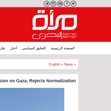
تويتر
فيسبوك
يوتيوب
انستجرام
تليجرام
الصفحة الرئيسية
التعليق السياسي
أخبار
تقار
English
»
News
»
on on Gaza, Rejects Normalization