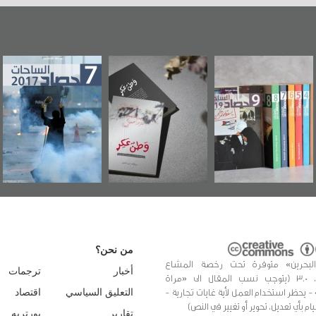
«وطن عكر» رواية
حصاد 2017
عاشوراء البحرين...
جديدة لمعتقل
ويكيليكس السفارة
عسكري تصدر عن
الأمريكية
«مرآة البحرين»
من نحن؟
البحرين» متوفرة تحت رخصة المشاع
أخبار
ترجمات
الإبداعي، 3.0 (يتوجب نسب المقال الى «مراة
 - يحظر استخدام العمل لأية غايات تجارية -
التعليق السياسي
اقتصاد
يام بأي تعديل، تحوير أو تغيير في النص)
تقارير
بورتريه