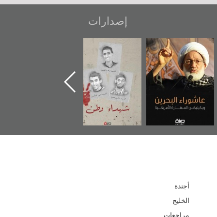
إصدارات
شهداء وطن
«جَوْ»: رواية
دعوة للضحك
المعتقل جهاد
أجندة
الخليج
مراجعات