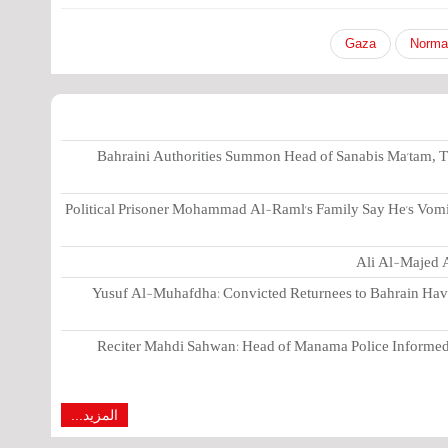
Gaza
Normal
Bahraini Authorities Summon Head of Sanabis Ma'tam, T
Political Prisoner Mohammad Al-Raml's Family Say He's Vomi
Ali Al-Majed A
Yusuf Al-Muhafdha: Convicted Returnees to Bahrain Have 
Reciter Mahdi Sahwan: Head of Manama Police Informed 
المزيد...