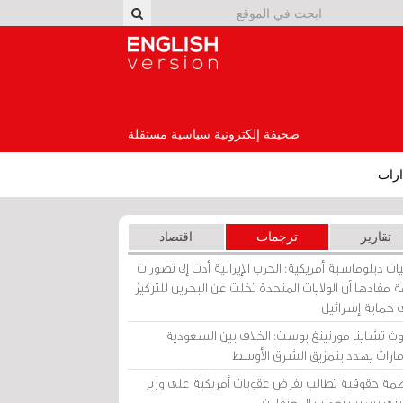
English Version
صحيفة إلكترونية سياسية مستقلة
رات
تقارير
ترجمات
اقتصاد
ات دبلوماسية أمريكية: الحرب الإيرانية أدت إلى تصورات
 مفادها أن الولايات المتحدة تخلت عن البحرين للتركيز
 حماية إسرائيل
ث تشاينا مورنينغ بوست: الخلاف بين السعودية
إمارات يهدد بتمزيق الشرق الأوسط
مة حقوقية تطالب بفرض عقوبات أمريكية على وزير
يني بسبب تعذيب المعتقلين