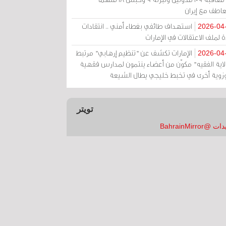
عاطف مع إيران
استهداف طائفي بغطاء أمني .. انتقادات
2026-04
 لملف الاعتقالات في الإمارات
الإمارات تكشف عن "تنظيم إرهابي" مرتبط
2026-04
ولاية الفقيه" مكوّن من أعضاء ينتمون لمدارس فقهية
زوية أخرى في تخبط خليجي يطال الشيعة
تويتر
 @BahrainMirror