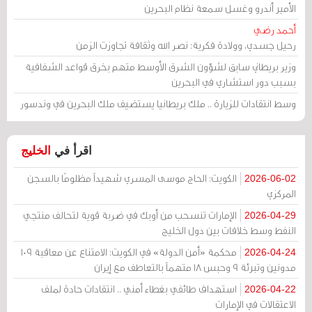
الأمير أندرو وغسل سمعة نظام البحرين
أحمد رضي
رحيل جسدي، وولادة فكرية: نصر الله وثقافة تجاوزت الزمن
وزير بريطاني سابق لشؤون الشرق الأوسط متهم بخرق قواعد الشفافية
بسبب دور استشاري في البحرين
وسط انتقادات للزيارة .. ملك بريطانيا يستضيف ملك البحرين في وندسور
اقرأ في
الخليج
الكويت: الحاج موسى المسري شهيداً مظلومًا بالسجن
2026-06-02
المركزي
الإمارات تنسحب من أوبك في ضربة قوية لتحالف منتجي
2026-04-29
النفط وسط خلافات بين دول الخليج
محكمة «أمن الدولة» في الكويت: الامتناع عن معاقبة 109
2026-04-24
مدونين وتبرئة 9 وحبس 18 متهماً بالتعاطف مع إيران
استهداف طائفي بغطاء أمني .. انتقادات حادة لملف
2026-04-22
الاعتقالات في الإمارات