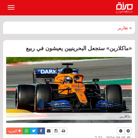
القائمة
الرئيسي
»
تقارير
«ماكلارين» ستجعل البحرينيين يعيشون في ربيع
ماكلارين
نسخة للطباعة
حفظ الموضوع
فيسبوك
تويتر
أرسل الى صديق
واتساب
المزيد