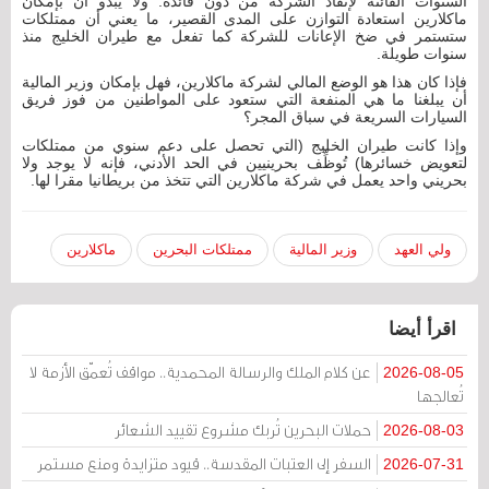
السنوات الفائتة لإنقاذ الشركة من دون فائدة. ولا يبدو أن بإمكان
ماكلارين استعادة التوازن على المدى القصير، ما يعني أن ممتلكات
ستستمر في ضخ الإعانات للشركة كما تفعل مع طيران الخليج منذ
سنوات طويلة.
فإذا كان هذا هو الوضع المالي لشركة ماكلارين، فهل بإمكان وزير المالية
أن يبلغنا ما هي المنفعة التي ستعود على المواطنين من فوز فريق
السيارات السريعة في سباق المجر؟
وإذا كانت طيران الخليج (التي تحصل على دعم سنوي من ممتلكات
لتعويض خسائرها) تُوظِّف بحرينيين في الحد الأدني، فإنه لا يوجد ولا
بحريني واحد يعمل في شركة ماكلارين التي تتخذ من بريطانيا مقرا لها.
ولي العهد
وزير المالية
ممتلكات البحرين
ماكلارين
اقرأ أيضا
عن كلام الملك والرسالة المحمدية.. مواقف تُعمّق الأزمة لا
2026-08-05
تُعالجها
حملات البحرين تُربك مشروع تقييد الشعائر
2026-08-03
السفر إلى العتبات المقدسة.. قيود متزايدة ومنع مستمر
2026-07-31