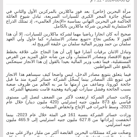
2024-08-06 - 7:22 م
مرآة البحرين (خاص): بعد فوز ماكلارين بالمركزين الأول والثاني في
سباق جائزة المجر الكبرى للسيارات السريعة، تبادل شيوخ العائلة
الحاكمة في البحرين التهاني بمناسبة «الإنجاز العالمي»، إذ تمتلك الذراع
الاستثمارية للبحرين شركة ماكلارين بالكامل.
صحيح أنه كان انجازا رياضيا مهما لشركة ماكلارين للسيارات، إلا أن هذا
الفوز لا يعكس نجاح «تنويع مصادر الاستثمار» كما حاول ولي العهد
سلمان بن حمد ووزير المالية سلمان بن خليفة الترويج له.
وتبادل الاثنان برقيات أشارا فيها إلى أن هذا النجاح على علاقة بخطط
تنويع الاقتصاد ومصادر الاستثمار، وأن من شأنه خلق المزيد من الفرص
المستقبلية، فيما ذهب وزير المالية بعيدا بالقول إن هذا الانجاز سينعكس
بالنفع على المواطنين.
فيما يتعلق بتنويع مصادر الدخل، ليس واضحا كيف سيساهم هذا الانجاز
في تنويع تلك المصادر بينما تُسجِّل الشركة خسائر كبيرة منذ ما قبل
جائحة كورونا، وضاعف من أزمتها ما مر به العالم من ظروف صعبة
بسبب الجائحة وفشل سيارات كهربائية وهجينة قامت بتصنيعها الشركة.
وكانت خسائر الشركة ارتفعت لأكثر من الضعف لتصل إلى مستوى
قياسي بلغ 873 مليون جنيه إسترليني (420 مليون دينار) خلال عام
2023، وسط تأخيرات في الإنتاج وانخفاض المبيعات.
وزادت خسائر الشركة بنسبة 161 في المئة خلال عام 2023، بينما
انخفضت إيراداتها من 627.8 مليون جنيه استرليني إلى 465.9 مليون
جنيه استرليني.
وضخّت شركة ممتلكات البحرين القابضة أكثر من مليار دولار على مدى