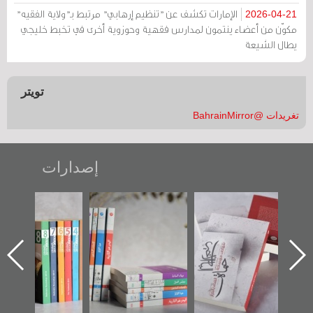
الإمارات تكشف عن "تنظيم إرهابي" مرتبط بـ"ولاية الفقيه"
2026-04-21
مكوّن من أعضاء ينتمون لمدارس فقهية وحوزوية أخرى في تخبط خليجي
يطال الشيعة
تويتر
تغريدات @BahrainMirror
إصدارات
"حماة الباب الأخير":
تصنيف موضوعي
"مرآة البحرين"
الإصدار الأول عن
للوثائق البريطانية
تصدر حصاد
اعتصام الدراز
يقدمه «مركز أوال»
الساحات 2019
ه
وأحداث ساحة
في سلسلة من 5
الفداء لمركز أوال
كتب
للدراسات والتوثيق