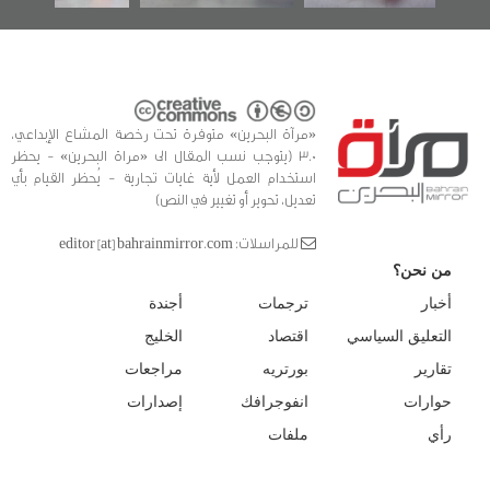
«مرآة البحرين» متوفرة تحت رخصة المشاع الإبداعي،
3.0 (يتوجب نسب المقال الى «مراة البحرين» - يحظر
استخدام العمل لأية غايات تجارية - يُحظر القيام بأي
تعديل، تحوير أو تغيير في النص)
للمراسلات: editor [at] bahrainmirror.com
من نحن؟
أخبار
ترجمات
أجندة
التعليق السياسي
اقتصاد
الخليج
تقارير
بورتريه
مراجعات
حوارات
انفوجرافك
إصدارات
رأي
ملفات