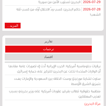
البحرين تستورد الأمن من سوريا!
2026-07-29
حاكم البحرين: كسب ودّ الاحتلال أوْلى من كسب ثقة
2026-07-28
الشعب!
المزيد...
تقارير
ترجمات
اقتصاد
برقيات دبلوماسية أمريكية: الحرب الإيرانية أدت إلى تصورات عامة مفادها
أن الولايات المتحدة تخلت عن البحرين للتركيز على حماية إسرائيل
ساوث تشاينا مورنينغ بوست: الخلاف بين السعودية والإمارات يهدد
بتمزيق الشرق الأوسط
منظمة حقوقية تطالب بفرض عقوبات أمريكية على وزير بحريني بسبب
تعذيب المعتقلين
مرآة البحرين