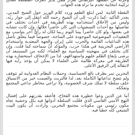
تركيبة انتخابية تخدم ما تراه هذه الجهات.
النقطة الثانية: لمن ابتلع الطعم وردد كلام الوزير حول الشيخ المدني،
يجدر التأكيد -كما ذكرت- إلى أن الشيخ رحمه الله انتقل إلى جوار ربّه،
وليس من الأخلاق استخدامه بهذه الطريقة في أحداث تختلف في
تفاصيلها مع أحداث التسعينيات التي كان حاضراً خلالها، وإن كانت تتشابه
في بعضها، ولو كان حاضراً بيننا اليوم ربما لكان له رأيٌّ آخر يتناسب مع
التعقيدات الموضوعية الموجودة على الساحة، خصوصاً فيما يتعلّق بأصل
هذه التداعيات القائمة والحرب على إيران والجهة المعتدية واستخدام
الأراضي البحرينية في هكذا حرب، والمؤكد أنّ سماحته كما قلت، وإن
كان يختلف في منهجيته السياسية مع العلماء، لكنه من المستبعد أن
يرضى بإيقاع الظلم عليهم واستهدافهم، لذا من الإجحاف استحضاره بهذه
الطريقة في معركة ظالمة على العلماء لا يمكن أن يؤخذ رأيه فيها
لانتقاله إلى الرفيق الأعلى.
البحرين تمر بظرف بالغ الحساسية، وحملات النظام العدوانية لم تتوقف
ولم تتضح تداعياتها الكاملة بعد، لذا فالتريث والصمت خير من الانسياق
خلف سلطة لا تملك شرف الخصومة، ولا تراعي مخاطر تداعي المجتمع
وتفككه.
أما عن الذين وعوا خطورة هذه الفخاخ، فأعتقد بقدرتهم على إفشال
النهج الأمني القاسي الذي فعّلت السلطة أدواتها فيه بكل وحشية تجاه
مكون رئيسي من مكونات مجتمع البحرين، وأرادت أن يكون البيت
الشيعي كلّه حطباً فيه.