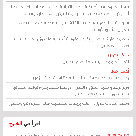
برقيات دبلوماسية أمريكية: الحرب الإيرانية أدت إلى تصورات عامة مفادها
أن الولايات المتحدة تخلت عن البحرين للتركيز على حماية إسرائيل
ساوث تشاينا مورنينغ بوست: الخلاف بين السعودية والإمارات يهدد
بتمزيق الشرق الأوسط
منظمة حقوقية تطالب بفرض عقوبات أمريكية على وزير بحريني بسبب
تعذيب المعتقلين
مرآة البحرين
الأمير أندرو وغسل سمعة نظام البحرين
أحمد رضي
رحيل جسدي، وولادة فكرية: نصر الله وثقافة تجاوزت الزمن
وزير بريطاني سابق لشؤون الشرق الأوسط متهم بخرق قواعد الشفافية
بسبب دور استشاري في البحرين
وسط انتقادات للزيارة .. ملك بريطانيا يستضيف ملك البحرين في وندسور
اقرأ في
الخليج
الكويت: الحاج موسى المسري شهيداً مظلومًا بالسجن
2026-06-02