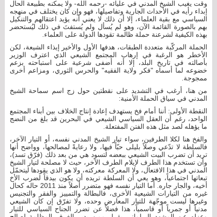
وقت يغيب الشيخ المدني في عليائه -رحمه الله- ولا يمكنه بطبيعة الحال
إبداء رأيه في الأحداث الجارية وتفاصيلها، فهو وإن كان يختلف في منهجه
السياسي مع بقية العلماء، إلا أن ذلك لا يعني أنه يؤيد اعتقالهم والتنكيل
بهم بالصورة القائمة الآن، وهو لم يُسأل ولم يُستفتَ في ذلك ليُستحضر
بهذه الكيفية لشرعنة حملة ظالمة تقودها الدولة على العلماء.
الحملة المركّبة متعددة الطبقات، هدفها الأول والأخير إيذاء الشيعة، لكن
الأخطر هو الرغبة في إرهاب المجتمع الشيعي الذي اعترف الوزير
بأصالته في تاريخ البلد، إلا أنه أضفى شرعية على استباحته بزعم
خضوعه لما أسماه "فكر ولاية الفقيه" والحرس الثوري، ومزاعم أخرى
ممجوجة.
من هنا، أرغب في التشديد على نقطتين حول زج اسم سماحة الشيخ
المدني في سياق الحملة الأمنية:
النقطة الأولى: أننا أمام فخ يستهدف إعادة إنتاج الخلاف بين أبناء المجتمع
الواحد، رغم أن العقل السياسي الشيعي في البحرين قد بلغ من النضج
ما يؤهله لصد مثل هذه الفتن المفتعلة.
والفخ هنا لكلا الطرفين، سواء تيار الشيخ المدني نفسه، أو التيار الآخر،
فالسلطة لا تدّعي وصلاً بليلى حبّاً فيها، ولا رعايةً لمصالحها، وواضح أنها
تريد أن تضرب البيت الشيعي ببعضه لتسود هي من بعد ذلك (فرّق تسد)،
وأن تستخدم هذا الطرف لإيلام الطرف الآخر، حيث لا مصلحة لتيار الشيخ
المدني في هذا الافتعال، ولا المعركة معركته، ولا هو الذي يقودها ليتحمّل
تبعاتها اجتماعياً، وهو يعي أن السلطة تريده أن يكون بيدقاً لضرب الأخ
أخيه، والجار جاره. أما التيار نفسه فهو متضرر أصلاً منذ 2011 حاله كحال
غيره من التيارات الشيعية الأخرى، فالبطالة والتمييز والفقر والتجنيس
وغيرها ليست موجّهة للتيار المعارض وحده، ولا تفرّق إن كان الشيعي
مدنياً أو جمرياً أو قاسمياً، هذا فضلاً عن تضرر الجناح السياسي للتيار
وعزله عن المشهد البرلماني بقرار ممن يدير الغرف المظلمة لصالح