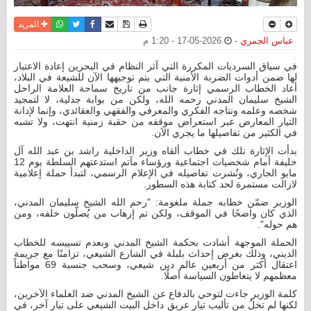
نسخة للطباعة
حفظ الموضوع
فيسبوك
تويتر
أرسل الى صديق
واتساب
المزيد
عباس الجمري
-
2026-05-17 - 1:20 م
في سياق السرديات المكررة التي آثر النظام في البحرين إعادة الاعتبار
لها ضمن أدوات الضربة الأمنية التي يتم توجيهها الآن للشيعة في البلاد،
أعاد الخطاب الرسمي إثارة جانب من تاريخ سماحة العلامة الراحل
الشيخ سليمان المدني رحمه الله، ولكن من بوابة جدلية، لا لتمجيد
شخصه وعلمه ونتاجه الفكري والمعرفي والفقهي والعقائدي، وإنما لإدانة
التيار المعارض عبر استعراض موقفه من حقبة زمنية انتهت، ولا تشبه
في الكثير من تفاصيلها ما يجري الآن.
بدأت الإثارة تلك في خطاب ألقاه وزير الداخلية راشد بن عبد الله آل
خليفة أمام شخصيات اجتماعية ورؤساء مآتم استدعتهم السلطة يوم 12
مايو الجاري، ونُشرت تفاصيله في الإعلام الرسمي، لتبدأ حملة إعلامية
لازالت مستمرة لحد كتابة هذه السطور.
الوزير ضمّن خطابه جملة ملغومة: "رحم الله الشيخ سليمان المدني،
الذي كان واضحًا في الموقف، ولكن تم إرهاب من يُصلّون خلفه، ومن
هم حوله".
الحملة الموجهة أشادت بحكمة الشيخ المدني وبعدم تسييسه للخطاب
الديني، وذلك بغرض إحداث بلبلة في الشارع الشيعي، تزامنًا مع جريمة
اعتقال أكثر من أربعين عالم دين شيعي، وسحب جنسية 69 مواطناً
معظمهم لا يتعاطون السياسة أصلًا.
كلمة الوزير جاءت لتوحي بالدفاع عن الشيخ المدني ضد العلماء الآخرين،
لكنها لم تخلُ من تأليب تيار عريق داخل البيت الشيعي على تيار آخر، في