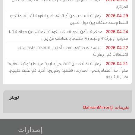
المركزي
الإمارات تنسحب من أوبك في ضربة قوية لتحالف منتجي
2026-04-29
النفط وسط خلافات بين دول الخليج
محكمة «أمن الدولة» في الكويت: الامتناع عن معاقبة 109
2026-04-24
مدونين وتبرئة 9 وحبس 18 متهماً بالتعاطف مع إيران
استهداف طائفي بغطاء أمني .. انتقادات حادة لملف
2026-04-22
الاعتقالات في الإمارات
الإمارات تكشف عن "تنظيم إرهابي" مرتبط بـ"ولاية الفقيه"
2026-04-21
مكوّن من أعضاء ينتمون لمدارس فقهية وحوزوية أخرى في تخبط خليجي
يطال الشيعة
تويتر
تغريدات @BahrainMirror
إصدارات