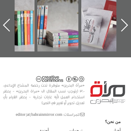
"حماة الباب الأخير":
تصنيف موضوعي
"مرآة البحرين"
الإصدار الأول عن
للوثائق البريطانية
تصدر حصاد
اعتصام الدراز
يقدمه «مركز أوال»
الساحات 2019
ه
وأحداث ساحة
في سلسلة من 5
الفداء لمركز أوال
كتب
للدراسات والتوثيق
«مرآة البحرين» متوفرة تحت رخصة المشاع الإبداعي،
3.0 (يتوجب نسب المقال الى «مراة البحرين» - يحظر
استخدام العمل لأية غايات تجارية - يُحظر القيام بأي
تعديل، تحوير أو تغيير في النص)
للمراسلات: editor [at] bahrainmirror.com
من نحن؟
أخبار
ترجمات
أجندة