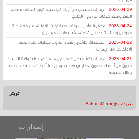
الإمارات تنسحب من أوبك في ضربة قوية لتحالف منتجي
2026-04-29
النفط وسط خلافات بين دول الخليج
محكمة «أمن الدولة» في الكويت: الامتناع عن معاقبة 109
2026-04-24
مدونين وتبرئة 9 وحبس 18 متهماً بالتعاطف مع إيران
استهداف طائفي بغطاء أمني .. انتقادات حادة لملف
2026-04-22
الاعتقالات في الإمارات
الإمارات تكشف عن "تنظيم إرهابي" مرتبط بـ"ولاية الفقيه"
2026-04-21
مكوّن من أعضاء ينتمون لمدارس فقهية وحوزوية أخرى في تخبط خليجي
يطال الشيعة
تويتر
تغريدات @BahrainMirror
إصدارات