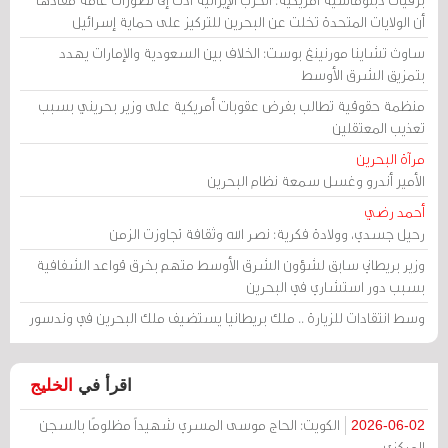
أن الولايات المتحدة تخلت عن البحرين للتركيز على حماية إسرائيل
ساوث تشاينا مورنينغ بوست: الخلاف بين السعودية والإمارات يهدد
بتمزيق الشرق الأوسط
منظمة حقوقية تطالب بفرض عقوبات أمريكية على وزير بحريني بسبب
تعذيب المعتقلين
مرآة البحرين
الأمير أندرو وغسل سمعة نظام البحرين
أحمد رضي
رحيل جسدي، وولادة فكرية: نصر الله وثقافة تجاوزت الزمن
وزير بريطاني سابق لشؤون الشرق الأوسط متهم بخرق قواعد الشفافية
بسبب دور استشاري في البحرين
وسط انتقادات للزيارة .. ملك بريطانيا يستضيف ملك البحرين في وندسور
اقرأ في
الخليج
الكويت: الحاج موسى المسري شهيداً مظلومًا بالسجن
2026-06-02
المركزي