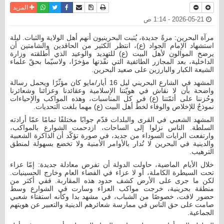
نسخة للطباعة
حفظ الموضوع
فيسبوك
تويتر
أرسل الى صديق
واتساب
المزيد
2026-05-21 - 1:14 ص
مرآة البحرين: مرةً جديدة، يُثبت البحرينيون أنهم أهل الولاية والثبات. ليلة
استشهاد الإمام الجواد (ع)، انتظر الكثير من الحاقدين والشامتين أن
يرضخ الموالون لأهل البيت (ع) للتهديد والوعيد الذي أطلقته وزارة
الداخلية، بعد المجازر الطائفية التي نفّذتها مؤخرًا، ولاسيّما بحقّ علماء
الشيعة الكبار والبارزين على صعيد البحرين.
المشهد في الشارع البحريني ليل 16 أيار/مايو كان مؤثّرًا ويحمل رسالة
واضحة بأن لا نقاش في هويّتنا الإسلامية وعقائدنا وعزائنا وشعائرنا
وحُزننا على أئمّتنا (ع) في كل المناسبات، وهذه المواكب والإحياءات
نموذجٌ للإخلاص والوفاء لخطّ أهل البيت (ع) مهما بلغت التحديات.
المشهد الشعبي في القرى والبلدات قدّم جوابًا مختلفًا تمامًا عمّا أرادته
السلطة. الناس نزلوا إلى الساحات، ازدحمت الشوارع بالمواكب،
وارتفعت الرايات السوداء من جديد، في صورة تؤكّد أن الذاكرة الشعبية
والدينية في البحرين لا تُدار بالأوامر الأمنية ولا تخضع بسهولة لمنطق
الترهيب.
خلال الأيام الماضية، حاولت الدولة أن تفرض معادلة جديدة: إمّا عزاء
تحت السيطرة الكاملة، أو لا عزاء في الفضاء العام وخارج الحسينيات.
لكن ما جرى على الأرض كشف حدود هذه المقاربة. ففي أكثر من
منطقة بحرينية، خرجت مواكب العزاء وسارت في الشوارع وسط
حضور لافت، خصوصًا من الشباب، في مشهد بدا وكأنه استفتاء شعبي
صامت على حق الناس في ممارسة شعائرهم الدينية والتعبير عن هويتهم
الجماعية.