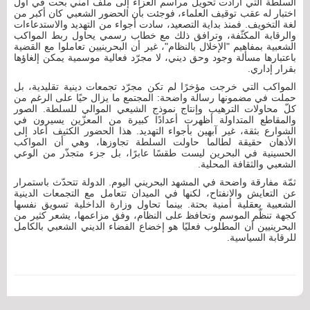
السلطة التي أرادت تحويل مراسم العزاء إلى ملف أمني بحت في أول
اختبار له عقب توقيف العلماء، فوجئت بأن الحضور الشعبي كان أكبر من
لغة التخويف. فمنذ بداية التصعيد، سادت أجواء من التهديد والاستدعاءات
والرقابة المكثّفة، وترافق ذلك مع خطاب رسمي يحاول ربط المواكب
الشعبية بمفاهيم "الإخلال بالنظام"، غير أن البحرينيين تعاملوا مع القضية
باعتبارها مسألة وجود وحق ديني، لا مجرّد فعالية موسمية يمكن إلغاؤها
بقرار إداري.
المواكب التي خرجت مؤخرًا لم تكن مجرّد تجمعات دينية تقليدية، بل
حملت في مضمونها رسالة واضحة: المجتمع ما يزال حيًا على الرغم من
كلّ محاولات الترهيب وإنتاج نموذج الشيعي الموالي للسلطة. الصور
والمقاطع المتداولة أظهرت أعدادًا كبيرة من المعزّين يسيرون في
الشوارع بثقة، غير آبهين بأجواء التهديد. هذا الحضور الكثيف أعاد إلى
الأذهان حقيقة لطالما حاولت السلطة تجاوزها، وهي أن المواكب
الحسينية في البحرين ليست طقسًا عابرًا، بل جزء متجذّر من الوعي
الشعبي والثقافة المحلية.
ثمّة مفارقة واضحة في المشهد البحريني اليوم. الدولة تتحدّث باستمرار
عن التعايش والانفتاح، لكنها في الميدان تتعامل مع التجمعات الدينية
الشعبية بعقلية أمنية بحتة. بينما تحاول وزارة الداخلية تسويق نفسها
كجهة تنظّم الموسم وتحافظ على النظام، وفق مزاعمها، يشعر كثير من
البحرينيين أن المطلوب فعليًا هو إخضاع الفضاء الديني الشعبي بالكامل
للرقابة السياسية.