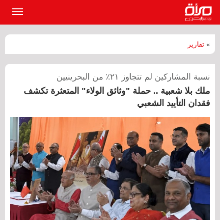
القائمة
الرئيسي
»
تقارير
نسبة المشاركين لم تتجاوز ٢١٪؜ من البحرينيين
ملك بلا شعبية .. حملة "وثائق الولاء" المتعثرة تكشف
فقدان التأييد الشعبي