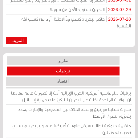
البحرين تستورد الأمن من سوريا!
2026-07-29
حاكم البحرين: كسب ودّ الاحتلال أوْلى من كسب ثقة
2026-07-28
الشعب!
المزيد...
تقارير
ترجمات
اقتصاد
برقيات دبلوماسية أمريكية: الحرب الإيرانية أدت إلى تصورات عامة مفادها
أن الولايات المتحدة تخلت عن البحرين للتركيز على حماية إسرائيل
ساوث تشاينا مورنينغ بوست: الخلاف بين السعودية والإمارات يهدد
بتمزيق الشرق الأوسط
منظمة حقوقية تطالب بفرض عقوبات أمريكية على وزير بحريني بسبب
تعذيب المعتقلين