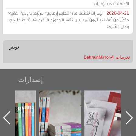
الاعتقالات في الإمارات
الإمارات تكشف عن "تنظيم إرهابي" مرتبط بـ"ولاية الفقيه"
2026-04-21
مكوّن من أعضاء ينتمون لمدارس فقهية وحوزوية أخرى في تخبط خليجي
يطال الشيعة
تويتر
تغريدات @BahrainMirror
إصدارات
"حماة الباب الأخير":
تصنيف موضوعي
"مرآة البحرين"
الإصدار الأول عن
للوثائق البريطانية
تصدر حصاد
اعتصام الدراز
يقدمه «مركز أوال»
الساحات 2019
ه
وأحداث ساحة
في سلسلة من 5
الفداء لمركز أوال
كتب
للدراسات والتوثيق