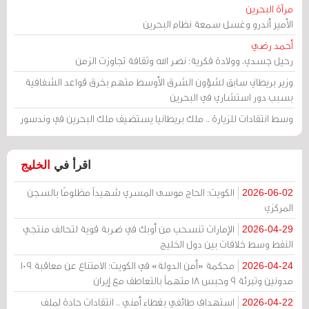
مرآة البحرين
الأمير أندرو وغسل سمعة نظام البحرين
أحمد رضي
رحيل جسدي، وولادة فكرية: نصر الله وثقافة تجاوزت الزمن
وزير بريطاني سابق لشؤون الشرق الأوسط متهم بخرق قواعد الشفافية
بسبب دور استشاري في البحرين
وسط انتقادات للزيارة .. ملك بريطانيا يستضيف ملك البحرين في وندسور
اقرأ في
الخليج
الكويت: الحاج موسى المسري شهيداً مظلومًا بالسجن
2026-06-02
المركزي
الإمارات تنسحب من أوبك في ضربة قوية لتحالف منتجي
2026-04-29
النفط وسط خلافات بين دول الخليج
محكمة «أمن الدولة» في الكويت: الامتناع عن معاقبة 109
2026-04-24
مدونين وتبرئة 9 وحبس 18 متهماً بالتعاطف مع إيران
استهداف طائفي بغطاء أمني .. انتقادات حادة لملف
2026-04-22