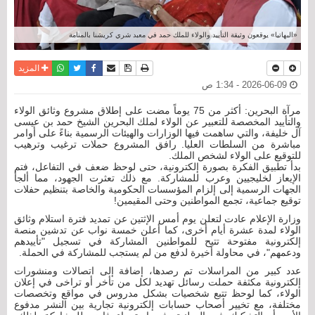
«البهاتيا» يوقعون وثيقة التأييد والولاء للملك حمد في معبد شري كريشنا بالمنامة
نسخة للطباعة
حفظ الموضوع
فيسبوك
تويتر
أرسل الى صديق
واتساب
المزيد
2026-06-09 - 1:34 ص
مرآة البحرين: أكثر من 75 يوماً مضت على إطلاق مشروع وثائق الولاء
والتأييد المخصصة للتعبير عن الولاء لملك البحرين الشيخ حمد بن عيسى
آل خليفة، والتي ساهمت فيها الوزارات والهيئات الرسمية بناءً على أوامر
مباشرة من السلطات العليا. رافق المشروع حملات ترغيب وترهيب
للتوقيع على الولاء لشخص الملك.
بدأ تطبيق الفكرة بصورة إلكترونية، حتى لوحظ ضعف في التفاعل، فتم
الإيعاز لخليجيين وعرب للمشاركة. مع ذلك تعثرت الجهود، مما ألجأ
الجهات الرسمية إلى إلزام المؤسسات الحكومية والخاصة بتنظيم حفلات
توقيع جماعية، تجمع المواطنين وحتى المقيمين!
وزارة الإعلام عادت لتعلن يوم أمس الإثتين عن تمديد فترة استلام وثائق
الولاء لمدة عشرة أيام أخرى، كما أعلن خمسة نواب عن تدشين منصة
إلكترونية مفتوحة تتيح للمواطنين المشاركة في تسجيل "تأييدهم
ودعمهم"، في محاولة أخيرة لدفع من لم يستجب للمشاركة في الحملة.
عدد كبير من المراسلات تم رصدها، إضافة إلى اتصالات ومنشورات
إلكترونية مكثفة حملت رسائل تهديد لكل من تأخر أو تراخى في إعلان
الولاء، كما لوحظ تتبع شخصيات بشكل مدروس في مواقع وتخصصات
مختلفة، مع تخيير أصحاب حسابات إلكترونية تجارية بين النشر مدفوع