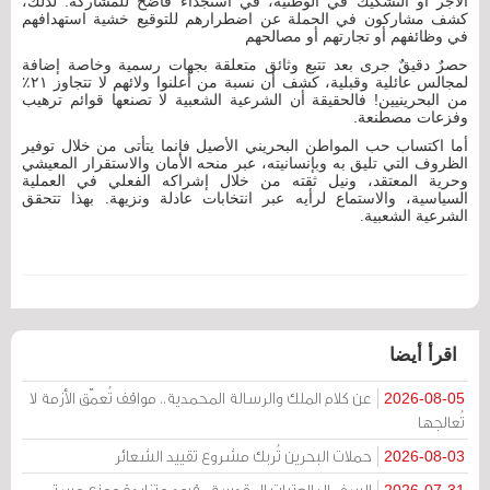
الأجر أو التشكيك في الوطنية، في استجداء فاضح للمشاركة. لذلك،
كشف مشاركون في الحملة عن اضطرارهم للتوقيع خشية استهدافهم
في وظائفهم أو تجارتهم أو مصالحهم
حصرٌ دقيقٌ جرى بعد تتبع وثائق متعلقة بجهات رسمية وخاصة إضافة
لمجالس عائلية وقبلية، كشف أن نسبة من أعلنوا ولائهم لا تتجاوز ٢١٪؜
من البحرينيين! فالحقيقة أن الشرعية الشعبية لا تصنعها قوائم ترهيب
وفزعات مصطنعة.
أما اكتساب حب المواطن البحريني الأصيل فإنما يتأتى من خلال توفير
الظروف التي تليق به وبإنسانيته، عبر منحه الأمان والاستقرار المعيشي
وحرية المعتقد، ونيل ثقته من خلال إشراكه الفعلي في العملية
السياسية، والاستماع لرأيه عبر انتخابات عادلة ونزيهة. بهذا تتحقق
الشرعية الشعبية.
اقرأ أيضا
عن كلام الملك والرسالة المحمدية.. مواقف تُعمّق الأزمة لا
2026-08-05
تُعالجها
حملات البحرين تُربك مشروع تقييد الشعائر
2026-08-03
السفر إلى العتبات المقدسة.. قيود متزايدة ومنع مستمر
2026-07-31