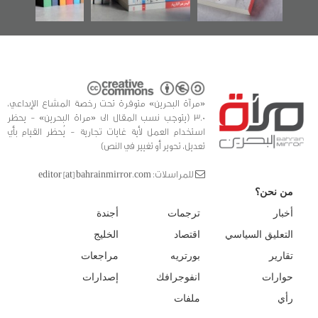
«مرآة البحرين» متوفرة تحت رخصة المشاع الإبداعي،
3.0 (يتوجب نسب المقال الى «مراة البحرين» - يحظر
استخدام العمل لأية غايات تجارية - يُحظر القيام بأي
تعديل، تحوير أو تغيير في النص)
للمراسلات: editor [at] bahrainmirror.com
من نحن؟
أخبار
ترجمات
أجندة
التعليق السياسي
اقتصاد
الخليج
تقارير
بورتريه
مراجعات
حوارات
انفوجرافك
إصدارات
رأي
ملفات