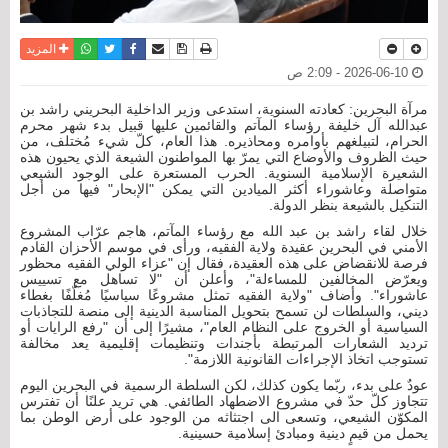
نسخة للطباعة
حفظ الموضوع
فيسبوك
تويتر
أرسل الى صديق
واتساب
المزيد
2026-06-10 - 2:09 ص
مرآة البحرين: كعادته السنوية، استدعى وزير الداخلية البحريني راشد بن
عبدالله آل خليفة رؤساء المآتم والقائمين عليها قبيل بدء شهر محرم
الحرام، لتبيلغهم بأوامره ومحاذيره. هذا العام، كلّ شيء مُختلف، من
حيث الظروف والأوضاع التي يمرّ بها المواطنون الشيعة الذي يحيون هذه
الشعيرة الإسلامية السنوية. الحرب المستعرة على الوجود الشيعي
متواصلة وعاشوراء أكثر الميادين التي يمكن "الإبحار" فيها من أجل
التنكيل بالشيعة بنظر الدولة.
خلال لقاء راشد بن عبد الله مع رؤساء المآتم، هاجم عرّاب المشروع
الأمني في البحرين عقيدة ولاية الفقيه، ورأى في موسم الأحزان القادم
فرصة للانقضاض على هذه العقيدة، فقال إن "عزاء الولي الفقيه محظور
ويعرّض المخالفين للمساءلة"، وأعلن أن "لا تساهل مع تسييس
عاشوراء". وأضاف "ولاية الفقيه تمثل مشروعًا سياسيًا مُغلّفًا بغطاء
ديني، والسلطات لن تسمح بتحويل المناسبة الدينية إلى منصة للتجاذبات
السياسية أو الخروج على النظام العام"، مشيرًا إلى أن "رفع الرايات أو
ترديد الشعارات المرتبطة بأجندات وتنظيمات إقليمية يعد مخالفة
تستوجب اتخاذ الإجراءات القانونية اللازمة".
عودٌ على بدء، ربّما يكون كذلك، لكن السلطة الرسمية في البحرين اليوم
تتجاوز كلّ حدّ في مشروع الاضطهاد الطائفي. هي تريد علنًا أن تفترس
المكوّن الشيعي، وتسعى الى اجتثاثه من الوجود على أرض الوطن بما
يحمل من قيمٍ دينية ومبادئ إسلامية حسينية.