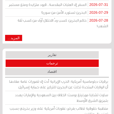
السفر إلى العتبات المقدسة.. قيود متزايدة ومنع مستمر
2026-07-31
البحرين تستورد الأمن من سوريا!
2026-07-29
حاكم البحرين: كسب ودّ الاحتلال أوْلى من كسب ثقة
2026-07-28
الشعب!
المزيد...
تقارير
ترجمات
اقتصاد
برقيات دبلوماسية أمريكية: الحرب الإيرانية أدت إلى تصورات عامة مفادها
أن الولايات المتحدة تخلت عن البحرين للتركيز على حماية إسرائيل
ساوث تشاينا مورنينغ بوست: الخلاف بين السعودية والإمارات يهدد
بتمزيق الشرق الأوسط
منظمة حقوقية تطالب بفرض عقوبات أمريكية على وزير بحريني بسبب
تعذيب المعتقلين