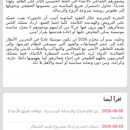
وشعورهم الجماعي بالانتماء الى الخطّ الحسيني الثائر على الظلم. ولهذا
تحديدًا، تحاول باستمرار تفريغ المناسبة من مضمونها الحقيقي وتحويلها
إلى طقوس روتينية منزوعة الروح والرسالة.
التجربة البحرينية خلال العقود الماضية أثبتت أن عاشوراء بقيت عصيّة
على الترويض والهندسة الكاملة. كلّما اشتدّ القمع، ازداد تمسّك الناس
بشعائرهم، لأنهم يرون فيها جزءًا من كرامتهم ووجودهم لا مجرّد مناسبة
موسمية يمكن التفاوض عليها أو إعادة هندستها بقرار أمني.
وعليه، يبدو أن محرّم 2026 لن يكون موسمًا عاديًا في البحرين. الأنظار
تتّجه إلى حجم المضايقات والقيود التي سيسعى النظام لفرضها، وإلى
طبيعة التعاطي الأمني مع المجالس والمواكب والخطاب الديني والرموز
العقائدية. الدولة تُريد عاشوراء تحت السيطرة الكاملة، فيما يتمسّك
البحرينيون بحقّهم الطبيعي في إحياء شعائرهم كما يفهمونها دائمًا: حرّية،
وكرامة، ومن دون وصاية سياسية أو أمنية والأهمّ بلا ذلّة.
اقرأ أيضا
عن كلام الملك والرسالة المحمدية.. مواقف تُعمّق الأزمة لا
2026-08-05
تُعالجها
حملات البحرين تُربك مشروع تقييد الشعائر
2026-08-03