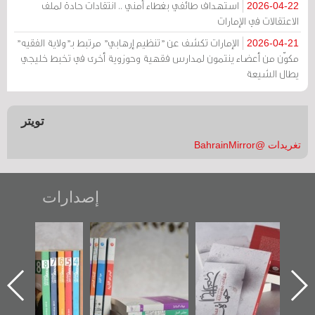
استهداف طائفي بغطاء أمني .. انتقادات حادة لملف
2026-04-22
الاعتقالات في الإمارات
الإمارات تكشف عن "تنظيم إرهابي" مرتبط بـ"ولاية الفقيه"
2026-04-21
مكوّن من أعضاء ينتمون لمدارس فقهية وحوزوية أخرى في تخبط خليجي
يطال الشيعة
تويتر
تغريدات @BahrainMirror
إصدارات
"حماة الباب الأخير":
تصنيف موضوعي
"مرآة البحرين"
الإصدار الأول عن
للوثائق البريطانية
تصدر حصاد
اعتصام الدراز
يقدمه «مركز أوال»
الساحات 2019
ه
وأحداث ساحة
في سلسلة من 5
الفداء لمركز أوال
كتب