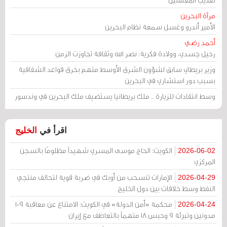
مرآة البحرين
الأمير أندرو وغسل سمعة نظام البحرين
أحمد رضي
رحيل جسدي، وولادة فكرية: نصر الله وثقافة تجاوزت الزمن
وزير بريطاني سابق لشؤون الشرق الأوسط متهم بخرق قواعد الشفافية
بسبب دور استشاري في البحرين
وسط انتقادات للزيارة .. ملك بريطانيا يستضيف ملك البحرين في وندسور
اقرأ في
الخليج
الكويت: الحاج موسى المسري شهيداً مظلومًا بالسجن
2026-06-02
المركزي
الإمارات تنسحب من أوبك في ضربة قوية لتحالف منتجي
2026-04-29
النفط وسط خلافات بين دول الخليج
محكمة «أمن الدولة» في الكويت: الامتناع عن معاقبة 109
2026-04-24
مدونين وتبرئة 9 وحبس 18 متهماً بالتعاطف مع إيران