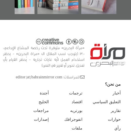
للدراسات والتوثيق
«مرآة البحرين» متوفرة تحت رخصة المشاع الإبداعي،
3.0 (يتوجب نسب المقال الى «مراة البحرين» - يحظر
استخدام العمل لأية غايات تجارية - يُحظر القيام بأي
تعديل، تحوير أو تغيير في النص)
للمراسلات: editor [at] bahrainmirror.com
من نحن؟
أخبار
ترجمات
أجندة
التعليق السياسي
اقتصاد
الخليج
تقارير
بورتريه
مراجعات
حوارات
انفوجرافك
إصدارات
رأي
ملفات