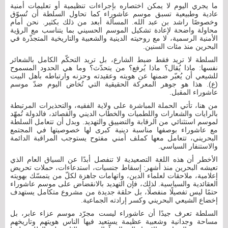
ما يجري اليوم لا يمكن اختصاره بإجراءات تنظيمية أو تعليمات أمنية
عادية وطبيعية تسبق موسم عاشوراء كما تحاول السلطة أن تُسوّق
وخصوصًا راشد بن عبد الله. المسألة أبعد من ذلك بكثير. نحن أمام
محاولة واضحة لإعادة تشكيل الموسم الحسيني بما يتناسب مع الرؤية
الأمنية الرسمية، لا مع روحيته الدينية والشعبية والتاريخية المتجذّرة في
البحرين منذ مئات السنين.
السلطة لا تريد فقط ضبط الشارع، بل تريد التحكّم الكامل بالشعائر
نفسها: ماذا يُقال؟ ماذا يُرفع؟ من يتحدّث؟ وما هي الحدود المسموح
للشيعي أن يُعبّر ضمنها عن هويته وعقيدته وحزنه وارتباطه بأهل البيت
(ع). هذا هو جوهر المعركة الحقيقية التي تُخاض اليوم ضدّ موسم
عاشوراء المقبل.
من هنا، تأتي الحملة المباشرة على ولاية الفقيه، والتحذيرات المرتبطة
بالرايات والشعارات واللطميات والخطاب الديني والقصائد، فالدولة تُمهّد
لموسم استثنائي من الرقابة والتضييق والتهديد. وبدل أن تتعامل السلطة
مع عاشوراء بوصفها مناسبة دينية كبرى لها خصوصيتها في المجتمع
البحريني، تتعامل معها كملف أمني مفتوح يستوجب المراقبة الدائمة
والاستنفار السياسي.
الأخطر أن هذه اللغة التصعيدية لا تنفصل أبدًا عن السياق العام الذي
تعيشه البحرين منذ أشهر: إسقاط جنسيات، استدعاءات، حملات تحريض
إعلامية، ملاحقات لعلماء الدين، واتهامات جاهزة لكلّ من يتمسّك بهويته
العقائدية والسياسية. لذلك، فإن التهديد بالانقضاض على موسم عاشوراء
حتمًا ليس تفصيلًا منفصلًا، بل حلقة جديدة من مشروع متكامل يستهدف
إخضاع الشيعي البحريني وكسر إرادته الجماعية.
السلطة تعرف جيدًا أن عاشوراء ليست مجرّد موسم عزاء عابر، بل
مساحة وجدانية وشعبية عظيمة يستعيد فيها الناس هويتهم وتاريخهم