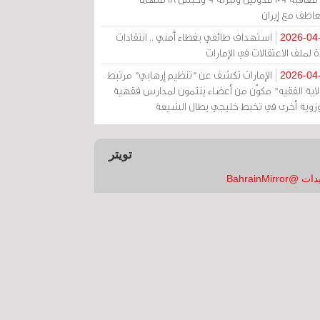
عاطف مع إيران
استهداف طائفي بغطاء أمني .. انتقادات
2026-04
 لملف الاعتقالات في الإمارات
الإمارات تكشف عن "تنظيم إرهابي" مرتبط
2026-04
ولاية الفقيه" مكوّن من أعضاء ينتمون لمدارس فقهية
زوية أخرى في تخبط خليجي يطال الشيعة
تويتر
 @BahrainMirror