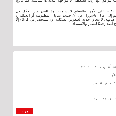
 يتوافق مع رؤية السلطة، لا مواجهة تهديدات سياسية كما يُروَّج
لحفاظ على الأمن. فالتنظيم لا يستوجب هذا القدر من التدخّل في
م إلى عزل عاشوراء عن أيّ حديث يتناول المظلومية أو العدالة أو
 صامتة، لا تتجاوز حدود الطقوس الشكلية، ولا تستحضر من كربلاء إلّا
أصلًا رفضًا للظلم والاستبداد.
تُعمّق الأزمة لا تُعالجها
ئر
يدة ومنع مستمر
من كسب ثقة الشعب!
المزيد...