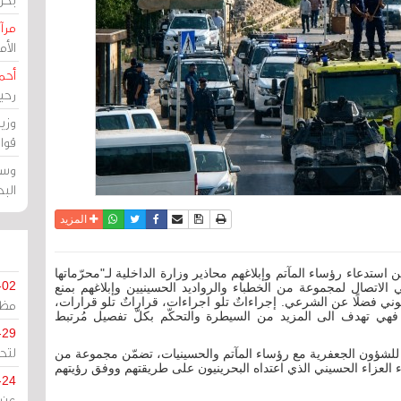
مرآة
الأ
أحم
رحي
وزي
قوا
وسط
الب
نسخة للطباعة
حفظ الموضوع
فيسبوك
تويتر
أرسل الى صديق
واتساب
المزيد
استدعاء رؤساء المآتم وإبلاغهم محاذير وزارة الداخلية لـ"محرّماتها
-02
صال لمجموعة من الخطباء والرواديد الحسينيين وإبلاغهم بمنع
ي فضلًا عن الشرعي. إجراءاتٌ تلو اجراءات، قراراتٌ تلو قرارات،
مظل
د، فهي تهدف الى المزيد من السيطرة والتحكّم بكلّ تفصيل مُرتبط
-29
لتح
مة للشؤون الجعفرية مع رؤساء المآتم والحسينيات، تضمّن مجموعة من
 العزاء الحسيني الذي اعتداه البحرينيون على طريقتهم ووفق رؤيتهم
-24