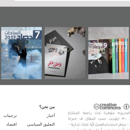
«وطن عكر» رواية
حصاد 2017
عاشوراء البحرين..
جديدة لمعتقل
ويكيليكس السفار
عسكري تصدر عن
الأمريكية
«مرآة البحرين»
من نحن؟
البحرين» متوفرة تحت رخصة المشاع
أخبار
ترجمات
الإبداعي، 3.0 (يتوجب نسب المقال الى «مراة
 - يحظر استخدام العمل لأية غايات تجارية -
التعليق السياسي
اقتصاد