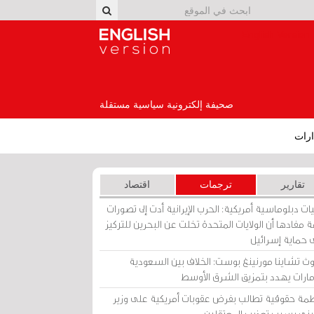
English Version
صحيفة إلكترونية سياسية مستقلة
رات
تقارير
ترجمات
اقتصاد
ات دبلوماسية أمريكية: الحرب الإيرانية أدت إلى تصورات
 مفادها أن الولايات المتحدة تخلت عن البحرين للتركيز
 حماية إسرائيل
ث تشاينا مورنينغ بوست: الخلاف بين السعودية
إمارات يهدد بتمزيق الشرق الأوسط
مة حقوقية تطالب بفرض عقوبات أمريكية على وزير
يني بسبب تعذيب المعتقلين