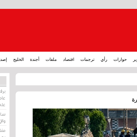
ير
حوارات
رأي
ترجمات
اقتصاد
ملفات
أجندة
الخليج
إصدا
برقي
عامة
رة
على
ساو
وال
منظ
بحر