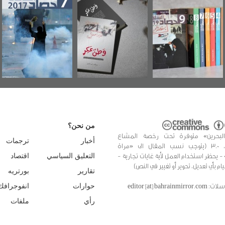
جديدة لمعتقل
ويكيليكس السفارة
سكري تصدر عن
الأمريكية
«مرآة البحرين»
من نحن؟
البحرين» متوفرة تحت رخصة المشاع
أخبار
ترجمات
الإبداعي، 3.0 (يتوجب نسب المقال الى «مراة
 - يحظر استخدام العمل لأية غايات تجارية -
التعليق السياسي
اقتصاد
يام بأي تعديل، تحوير أو تغيير في النص)
تقارير
بورتريه
editor [at] bahrainmir
حوارات
انفوجرافك
رأي
ملفات