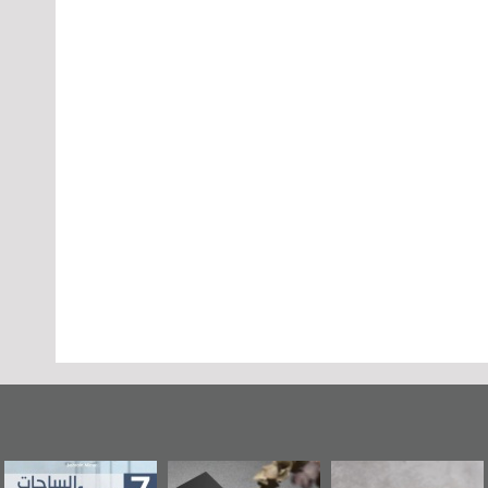
وطن عكر» رواية
حصاد 2017
عاشوراء البحرين...