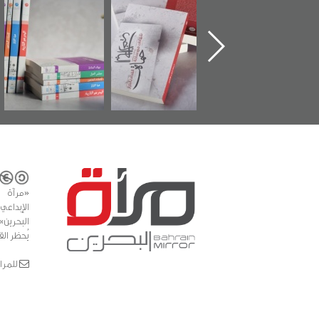
الإصدار الأول عن
للوثائق البريطانية
تصدر حصاد
اعتصام الدراز
يقدمه «مركز أوال»
الساحات 2019
ع
وأحداث ساحة
في سلسلة من 5
الفداء لمركز أوال
كتب
لدراسات والتوثيق
«مرآة 
البحرين»
يُحظر الق
للمراسلات: ror.com