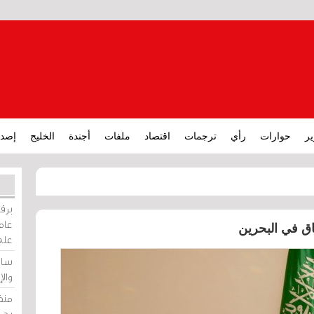
ير
حوارات
رأي
ترجمات
اقتصاد
ملفات
أجندة
الخليج
إصدا
برقي
عامة
اق في البحرين
على
ساو
وال
منظ
بحر