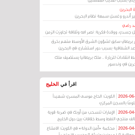
 البحرين
مير أندرو وغسل سمعة نظام البحرين
د رضي
ل جسدي، وولادة فكرية: نصر الله وثقافة تجاوزت الزمن
ر بريطاني سابق لشؤون الشرق الأوسط متهم بخرق
عد الشفافية بسبب دور استشاري في البحرين
 انتقادات للزيارة .. ملك بريطانيا يستضيف ملك
حرين في وندسور
اقرأ في
الخليج
الكويت: الحاج موسى المسري شهيداً
2026-06
ومًا بالسجن المركزي
الإمارات تنسحب من أوبك في ضربة قوية
2026-04
الف منتجي النفط وسط خلافات بين دول الخليج
محكمة «أمن الدولة» في الكويت: الامتناع
2026-04
عن معاقبة 109 مدونين وتبرئة 9 وحبس 18 متهماً