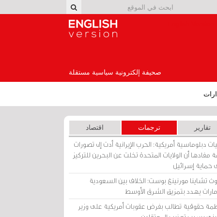
English Version
صحيفة إلكترونية سياسية مستقلة
رات
تقارير
ترجمات
اقتصاد
ات دبلوماسية أمريكية: الحرب الإيرانية أدت إلى تصورات
 مفادها أن الولايات المتحدة تخلت عن البحرين للتركيز
 حماية إسرائيل
ث تشاينا مورنينغ بوست: الخلاف بين السعودية
إمارات يهدد بتمزيق الشرق الأوسط
مة حقوقية تطالب بفرض عقوبات أمريكية على وزير
يني بسبب تعذيب المعتقلين