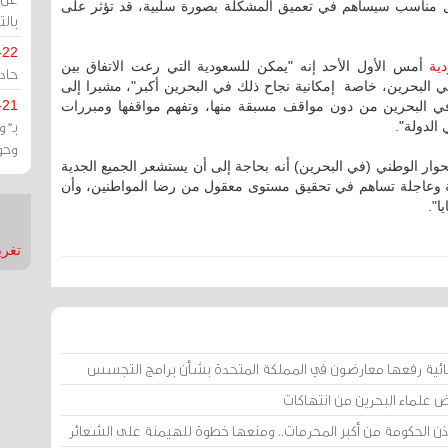
 مناسب سيساهم في تعميق المشكلة بصورة سلبية، قد تؤثر على
بالت
-22
دية
أمس الأول الأحد إنه "يمكن للسعودية التي رعت الاتفاق بين
حادة
 البحرين، خاصة إمكانية نجاح ذلك في البحرين أكبر"، مشيرا إلى
-21
فة في البحرين من دون مواقف مسبقة منها، وتفهم مواقفها ومبررات
بـ"
الدولة".
وحو
وار الوطني (في البحرين) أنه بحاجة إلى أن يستشعر الجميع الجدية
لة وعاجلة تساهم في تحقيق مستوى معقول من رضا المواطنين، وأن
ا".
تغريدات
ائية رفعها معارضون في المملكة المتحدة بشأن برامج التجسس
ض علماء البحرين من انتهاكات
إذن الحكومة من أكبر المحرمات.. ومنعها خطوة للهيمنة على الشعائر