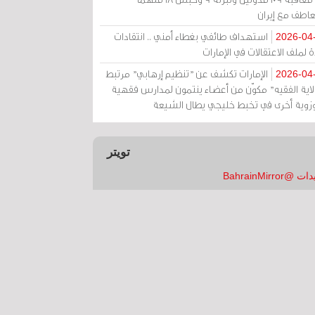
عاطف مع إيران
استهداف طائفي بغطاء أمني .. انتقادات
2026-04
 لملف الاعتقالات في الإمارات
الإمارات تكشف عن "تنظيم إرهابي" مرتبط
2026-04
ولاية الفقيه" مكوّن من أعضاء ينتمون لمدارس فقهية
زوية أخرى في تخبط خليجي يطال الشيعة
تويتر
 @BahrainMirror