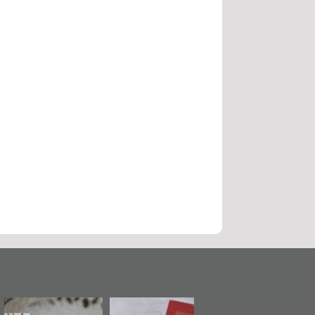
حماة الباب الأخير":
تصنيف موضوعي
"مرآة البحرين"
«