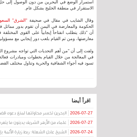
استمرار الوضع في البحرين من دون الوصول إلى حل
الاستقرار في منطقة الخليج بشكل عام.
وقال الشايب في مقال في صحيفة
"الشرق" السعو
الحكومة والمعارضة في اليمن أن تقوم بدور مماثل في
أن "ذلك يتطلب انفتاحاً إيجابياً على القوى المختل
معارضتها، ومن ثم القيام بلعب دور إيجابي مع مسؤولي 
ولفت إلى أن "من أهم التحديات التي تواجه مشروع الح
في المعالجة من خلال القيام بخطوات ومبادرات فعا
تسود فيه أجواء الشفافية والحرية وتناول مختلف القضاي
اقرأ أيضا
البحرين تخسر محاولتها لمنع دعوى قض
2026-07-27
علماء من الأزهر الشريف يدينون ما يتعر
2026-07-27
الشيخ عادل الشعلة: ربط زيارة الأئمة ب
2026-07-24