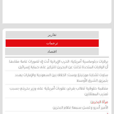
تقارير
ترجمات
اقتصاد
برقيات دبلوماسية أمريكية: الحرب الإيرانية أدت إلى تصورات عامة مفادها
أن الولايات المتحدة تخلت عن البحرين للتركيز على حماية إسرائيل
ساوث تشاينا مورنينغ بوست: الخلاف بين السعودية والإمارات يهدد
بتمزيق الشرق الأوسط
منظمة حقوقية تطالب بفرض عقوبات أمريكية على وزير بحريني بسبب
تعذيب المعتقلين
مرآة البحرين
الأمير أندرو وغسل سمعة نظام البحرين