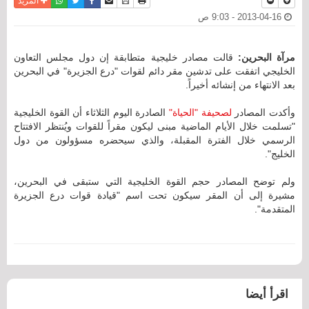
نسخة للطباعة
حفظ الموضوع
فيسبوك
تويتر
أرسل الى صديق
واتساب
المزيد
2013-04-16 - 9:03 ص
مرآة البحرين:
قالت مصادر خليجية متطابقة إن دول مجلس التعاون
الخليجي اتفقت على تدشين مقر دائم لقوات "درع الجزيرة" في البحرين
بعد الانتهاء من إنشائه أخيراً.
وأكدت المصادر
لصحيفة "الحياة"
الصادرة اليوم الثلاثاء أن القوة الخليجية
"تسلمت خلال الأيام الماضية مبنى ليكون مقراً للقوات ويُنتظر الافتتاح
الرسمي خلال الفترة المقبلة، والذي سيحضره مسؤولون من دول
الخليج".
ولم توضح المصادر حجم القوة الخليجية التي ستبقى في البحرين،
مشيرة إلى أن المقر سيكون تحت اسم "قيادة قوات درع الجزيرة
المتقدمة".
اقرأ أيضا