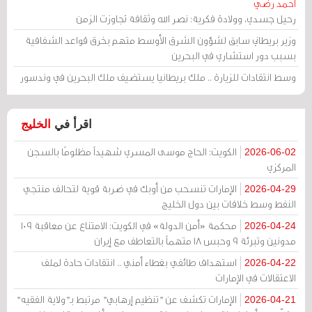
أحمد رضي
رحيل جسدي، وولادة فكرية: نصر الله وثقافة تجاوزت الزمن
وزير بريطاني سابق لشؤون الشرق الأوسط متهم بخرق قواعد الشفافية
بسبب دور استشاري في البحرين
وسط انتقادات للزيارة .. ملك بريطانيا يستضيف ملك البحرين في وندسور
اقرأ في
الخليج
الكويت: الحاج موسى المسري شهيداً مظلومًا بالسجن
2026-06-02
المركزي
الإمارات تنسحب من أوبك في ضربة قوية لتحالف منتجي
2026-04-29
النفط وسط خلافات بين دول الخليج
محكمة «أمن الدولة» في الكويت: الامتناع عن معاقبة 109
2026-04-24
مدونين وتبرئة 9 وحبس 18 متهماً بالتعاطف مع إيران
استهداف طائفي بغطاء أمني .. انتقادات حادة لملف
2026-04-22
الاعتقالات في الإمارات
الإمارات تكشف عن "تنظيم إرهابي" مرتبط بـ"ولاية الفقيه"
2026-04-21