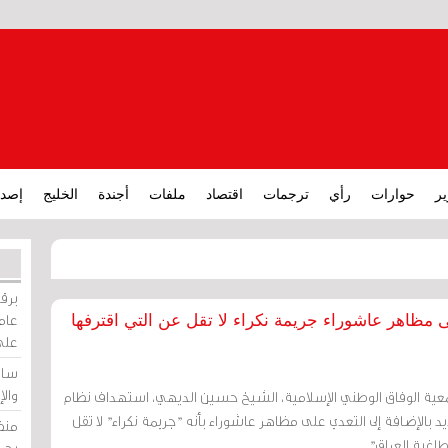
ير
حوارات
رأي
ترجمات
اقتصاد
ملفات
أجندة
الخليج
إصدا
برقي
عامة
ى مظاهر عاشوراء جريمة نكراء لا تقل عن التي اقترفها
على
ساو
وال
معية الوفاق الوطني الإسلامية، الشيخ حسين الديهي، استهداف نظام
يد بالإضافة إلى التعدي على مظاهر عاشوراء بأنه "جريمة نكراء" لا تقل
منظ
طاغية العراق"
بحر