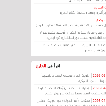
 البحرين
مير أندرو وغسل سمعة نظام البحرين
د رضي
ل جسدي، وولادة فكرية: نصر الله وثقافة تجاوزت الزمن
ر بريطاني سابق لشؤون الشرق الأوسط متهم بخرق
عد الشفافية بسبب دور استشاري في البحرين
 انتقادات للزيارة .. ملك بريطانيا يستضيف ملك
حرين في وندسور
اقرأ في
الخليج
الكويت: الحاج موسى المسري شهيداً
2026-06
ومًا بالسجن المركزي
الإمارات تنسحب من أوبك في ضربة قوية
2026-04
الف منتجي النفط وسط خلافات بين دول الخليج
محكمة «أمن الدولة» في الكويت: الامتناع
2026-04
عن معاقبة 109 مدونين وتبرئة 9 وحبس 18 متهماً