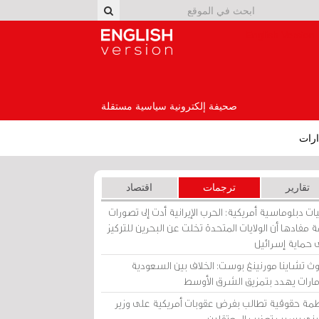
English Version
صحيفة إلكترونية سياسية مستقلة
رات
تقارير
ترجمات
اقتصاد
ات دبلوماسية أمريكية: الحرب الإيرانية أدت إلى تصورات
 مفادها أن الولايات المتحدة تخلت عن البحرين للتركيز
 حماية إسرائيل
ث تشاينا مورنينغ بوست: الخلاف بين السعودية
إمارات يهدد بتمزيق الشرق الأوسط
مة حقوقية تطالب بفرض عقوبات أمريكية على وزير
يني بسبب تعذيب المعتقلين