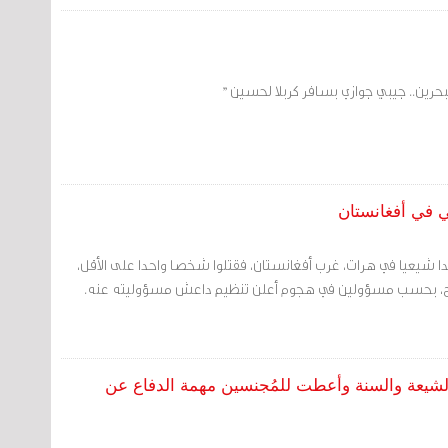
احقة من يقف خلف التغريدات التي تصدح بصوت الكراهية؛ للقبض على
هم للعدالة، ودامت البحرين ومصر بكل خير".
حرين.. جيبي جوازي بسافر كربلا لحسين "
 في أفغانستان
ا شيعيا في هرات، غرب أفغانستان، فقتلوا شخصا واحدا على الأقل،
روح، بحسب مسؤولين في هجوم أعلن تنظيم داعش مسؤوليته عنه.
لشيعة والسنة وأعطت للمُجنسين مهمة الدفاع عن