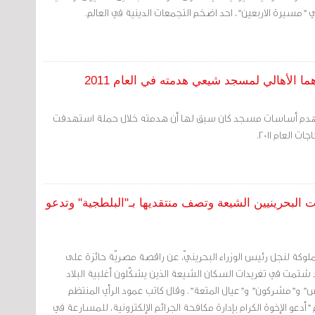
 "مسيرة الاربعين"، احد اضخم التجمعات الدينية في العالم.
 الأهالي لمسجد شيعي هدمته في العام 2011
 هدم أساسات مسجد كان سبق لها أن هدمته خلال حملة استهدفت
العام 2011.
 البحرينيين الشيعة وتصف منتقديها بـ"البلطجية" وتدعو
لوكة لنجل رئيس الوزراء البحرينيّ، عن راقصة مصريّة حائزة على
 شتمت في تغريدات السكان الشيعة الذين يشكّلون أغلبية البلاد
 و"مشركون" و"عيال المتعة". وقال كاتب عمود الرأي المنتظم
"أدعو الإخوة الكرام بإدارة مكافحة الجرائم الإلكترونية، للمسارعة في