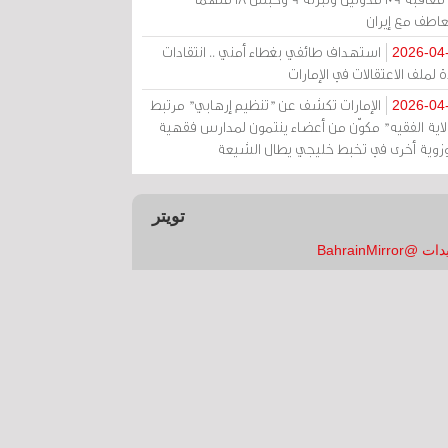
عاطف مع إيران
استهداف طائفي بغطاء أمني .. انتقادات
2026-04
 لملف الاعتقالات في الإمارات
الإمارات تكشف عن "تنظيم إرهابي" مرتبط
2026-04
ولاية الفقيه" مكوّن من أعضاء ينتمون لمدارس فقهية
زوية أخرى في تخبط خليجي يطال الشيعة
تويتر
 @BahrainMirror