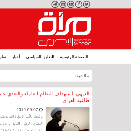
تويتر
فيسبوك
يوتيوب
انستجرام
تليجرام
الصفحة الرئيسية
التعليق السياسي
أخبار
تقار
» الشيعة
الديهي: استهداف النظام للعلماء والتعدي عل
طاغية العراق
2019-09-07
وصف نائب الأمين العام لج
البحرين لرجال الدين والرواد
عن الجريمة التي اقترفها "