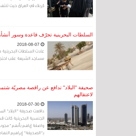
كربلاء في العراق حيث تنتهي
السلطات البحرينية تجرّف قاعدة وسور أنشأهما
2018-08-07
عادت السلطات البحرينية
مساجد الشيعة عقب احتجاجات 
صحيفة "البلاد" تدافع عن راقصة مصريّة شتمت
لاعتقالهم
2018-07-30
دافعت صحيفة "البلاد" المم
الجنسية البحرينية كانت قد
واصفة إياهم بأنهم "مجوس"
بـ"الصحيفة" إبراهيم النهام 