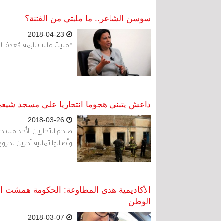
تتبع سير هذه القضية، ومل
مرتكبيها، وفضحهم، وتقديم
سوسن الشاعر.. ما مليتي من الفتنة؟
2018-04-23
"مليت مليت يايمه قعدة الب
داعش يتبنى هجوما انتحاريا على مسجد شيعي
2018-03-26
هاجم انتحاريان الأحد مسجد
وأصابوا ثمانية آخرين بج
الأكاديمية هدى المطاوعة: الحكومة همشت ا
الوطن
2018-03-07