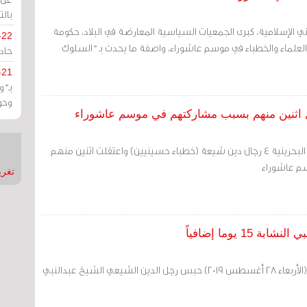
بالت
 الإسلامية، كبرى الجمعيات السياسية المعارضة في البلاد، حكومة
-22
العلماء والخطباء في موسم عاشوراء، واصفة ما يحدث بـ "السلوك
حادة
-21
بـ"
وحو
استدعت السلطات الأمنية البحرينية 4 رجال دين شيعة (خطباء حسينيين) واعتقلت اثنين منهم
م عاشوراء
تغريدات
 يوما إضافياً
مددت السلطات البحرينية (الأربعاء 28 أغسطس 2019) حبس رجل الدين الشيعي الشيخ عبدالنبي