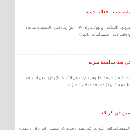
بة بسبب فعالية دينية
حققت السلطات الأمنية البحرينية (الثلاثاء 11 يونيو/حزيران 2019) مع رجل الدين الشيعي عباس
 وقت لاحق، لكنها أحالته للنيابة
ي بعد مداهمة منزله
اعتقلت السلطات الأمنية البحرينية (الجمعة 30 نوفمبر/تشرين الثاني 2018) رجل الدين الشيعي
شيخ فاضل الزاكي بعد مداهمة منزله
سين في كربلاء
حدود العراقية الايرانية في مهران سوى الى اتجاهين، اما ايران او مدينة