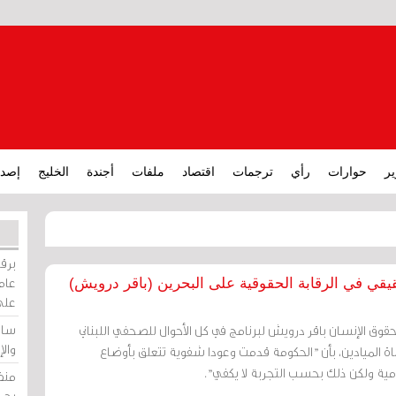
ير
حوارات
رأي
ترجمات
اقتصاد
ملفات
أجندة
الخليج
إصدا
برقي
عامة
يقي في الرقابة الحقوقية على البحرين (باقر درويش)
على
ساو
قوق الإنسان باقر درويش لبرنامج في كل الأحوال للصحفي اللبناني
وال
ناة الميادين، بأن "الحكومة قدمت وعودا شفوية تتعلق بأوضاع
ية ولكن ذلك بحسب التجربة لا يكفي".
منظ
بحر