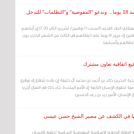
لتدخل
مرآة البحرين: قالت عوائل معتقلي البلاد القديم (السبت 21 نوفمبر/ تشرين الثاني 2015) إن أبناءهم
باتوا في "وضع مجهول"، لافتين إلى مرور 18 يوما على اعتقالهم في الثالث من الشهر الجاري دون
تقالهم وأسبابها.
قيع اتفاقية تعاون مشترك
رجية البحرين خالد بن أحمد بن محمد آل خليفة إن بلاده تتطلع إلى توقيع
ة لحقوق الإنسان التابعة إلى الأمم المتحدة. جاء ذلك في اتصال أجري
إنسان، الأمير زيد بن رعد الحسين.
دتها في الكشف عن مصير الشيخ حسن عيسى
 الوفاق الوطني الإسلامية المفوضية السامية لحقوق الإنسان