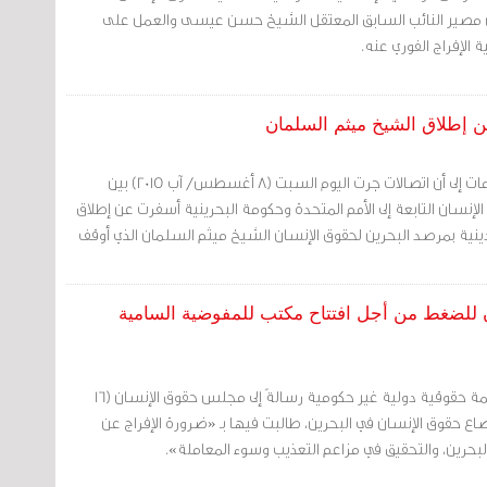
مصير النائب السابق المعتقل الشيخ حسن عيسى والعمل على
 الإفراج الفوري عنه.
ن إطلاق الشيخ ميثم السلمان
مرآة البحرين: أشارت معلومات إلى أن اتصالات جرت اليوم السبت (8 أغسطس/ آب 2015) بين
إنسان التابعة إلى الأمم المتحدة وحكومة البحرينية أسفرت عن إطلاق
ينية بمرصد البحرين لحقوق الإنسان الشيخ ميثم السلمان الذي أوقف
لضغط من أجل افتتاح مكتب للمفوضية السامية
مرآة البحرين: بعثت 12 منظمة حقوقية دولية غير حكومية رسالةً إلى مجلس حقوق الإنسان (16
2015) بشأن أوضاع حقوق الإنسان في البحرين، طالبت فيها بـ «ضرورة الإفراج عن
بحرين، والتحقيق في مزاعم التعذيب وسوء المعاملة».