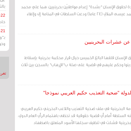
بالت
دة لحقوق الإنسان "بشدة" إعدام مواطنيْن بحرينيين، هما علي محمد
حكيم العرب (25) عاما، وأحمد عيسى الملالي (24 عاما) ودعت السلطات في المنامة إلى وإلغاء
-22
حادة
-21
بـ"
 عن عشرات البحرينيين
وحو
ق الإنسان قلقها البالغ الخميس حيال قرار محكمة بحرينية بإسقاط
 138 شخصاً أدينوا وحكم عليهم في قضية على صلة ب"الإرهاب" بالسجن بين ثلاث
تغريدات
دولة "ضحية التعذيب حكيم العريبي نموذجا"
ة البحرينية في ملف ضحية التعذيب واللاعب البحريني حكيم العريبي
نه السلطة أمام أي قضية حقوقية قد تحظى باهتمام الرأي العام الدولي،
بحرينية فشلت في تنظيف سجلها الأسود المتعلق باضطهاد