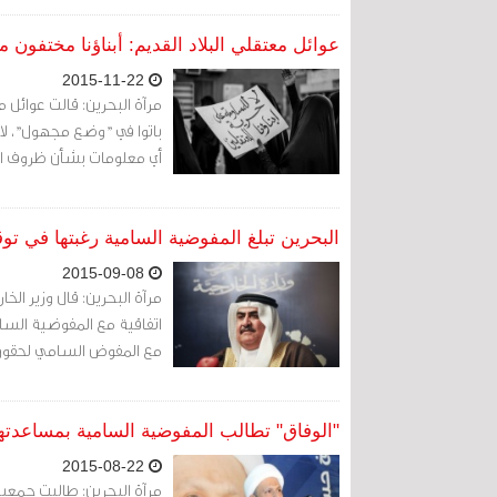
عوائل معتقلي البلاد القديم: أبناؤنا مختفون منذ 18 يوما... وندعو "المفوضية" و"التظلمات" ل
2015-11-22
أي معلومات بشأن ظروف اع
البحرين تبلغ المفوضية السامية رغبتها في تو
2015-09-08
مرآة البحرين: قال وزير الخا
اتفاقية مع المفوضية السامي
مع المفوض السامي لحقوق ال
"الوفاق" تطالب المفوضية السامية بمساع
2015-08-22
مرآة البحرين: طالبت جمعية