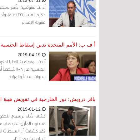
2019-07-31
أدانت مفوضية الأمم المتح
عقوبة الإعدام
أ ف ب: الأمم المتحدة تدين إسقاط الجنسية
2019-04-19
أبدت المفوضية العليا لحقو
الجنسية عن
سنوات سجناً والمؤبد
باقر درويش: دور الخارجية في تقويض هيبة ال
2019-01-12
كشف الأداء الرسمي للحكوم
مستوى المأزق الذي تعاني م
فقد كشفت أن السلطات ال
الرياضيين بعد 2011.