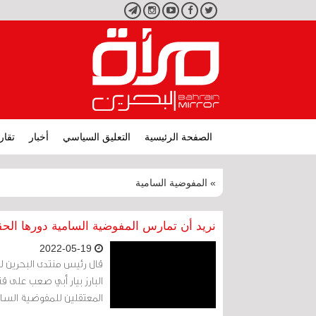
تويتر
فيسبوك
يوتيوب
انستجرام
تليجرام
الصفحة الرئيسية
التعليق السياسي
أخبار
تقار
» المفوضية السامية
نريد أن تمارس المفوضية السامية دورها الحق
2022-05-19
قال رئيس منتدى البحرين لح
البارز بيار أبي صعب على ق
المعتقلين للمفوضية السام