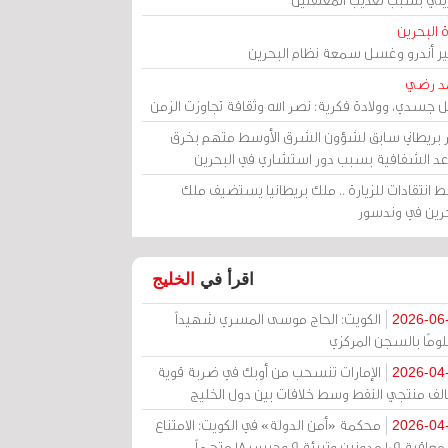
 البحرين
مير أندرو وغسل سمعة نظام البحرين
د رضي
ل جسدي، وولادة فكرية: نصر الله وثقافة تجاوزت الزمن
ر بريطاني سابق لشؤون الشرق الأوسط متهم بخرق
عد الشفافية بسبب دور استشاري في البحرين
 انتقادات للزيارة .. ملك بريطانيا يستضيف ملك
حرين في وندسور
اقرأ في
الخليج
الكويت: الحاج موسى المسري شهيداً
2026-06
ومًا بالسجن المركزي
الإمارات تنسحب من أوبك في ضربة قوية
2026-04
الف منتجي النفط وسط خلافات بين دول الخليج
محكمة «أمن الدولة» في الكويت: الامتناع
2026-04
عن معاقبة 109 مدونين وتبرئة 9 وحبس 18 متهماً