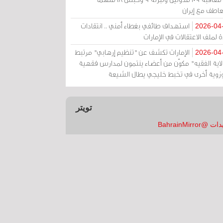
عاطف مع إيران
استهداف طائفي بغطاء أمني .. انتقادات
2026-04
 لملف الاعتقالات في الإمارات
الإمارات تكشف عن "تنظيم إرهابي" مرتبط
2026-04
ولاية الفقيه" مكوّن من أعضاء ينتمون لمدارس فقهية
زوية أخرى في تخبط خليجي يطال الشيعة
تويتر
 @BahrainMirror