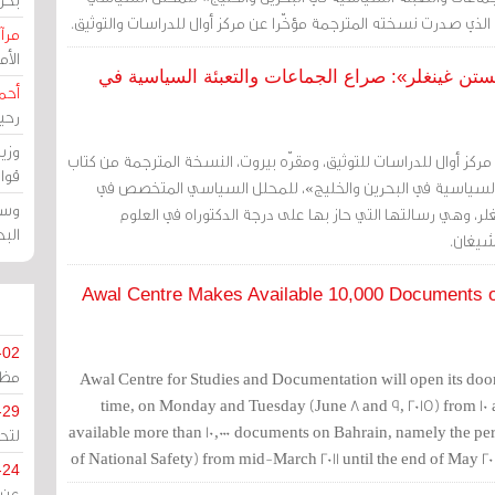
الذي صدرت نسخته المترجمة مؤخّرا عن مركز أوال للدراسات والتوثيق.
مرآة
الأ
تن غينغلر»: صراع الجماعات والتعبئة السياسية في
أحم
رحي
وزي
مركز أوال للدراسات للتوثيق، ومقرّه بيروت، النسخة المترجمة من كتاب
قوا
 السياسية في البحرين والخليج»، للمحلل السياسي المتخصص في
وسط
، وهي رسالتها التي حاز بها على درجة الدكتوراه في العلوم
الب
شيغان.
Awal Centre Makes Available 10,000 Documents on
-02
مظل
Awal Centre for Studies and Documentation will open its doors t
time, on Monday and Tuesday (June 8 and 9, 2015) from 10 a
-29
available more than 10,000 documents on Bahrain, namely the per
لتح
of National Safety) from mid-March 2011 until the end of May 20
-24