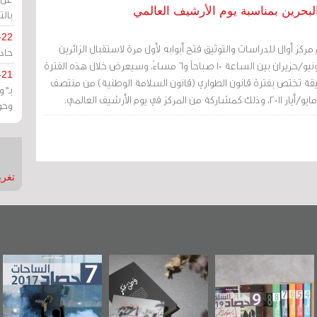
بالت
-22
مركز أوال للدراسات والتوثيق فتح أبوابه لأول مرة لاستقبال الزائرين
حادة
يومي الإثنين والثلثاء 8-9 يونيو/حزيران بين الساعة 10 صباحاً و6 مساءً، وسيعرض خلال هذه الفترة
-21
كثر من 10 آلاف وثيقة تختص بفترة قانون الطواري (قانون السلامة الوطنية) من منتصف
بـ"
وحو
تغريدات
"مرآة البحرين"
«وطن عكر» رواية
حصاد 2017
تصدر حصاد
جديدة لمعتقل
الساحات 2019
عسكري تصدر عن