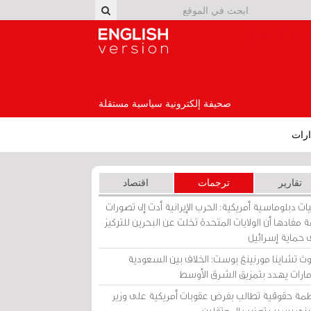
English Version
صحيفة إلكترونية سياسية مستقلة
رات
تقارير
ترجمات
اقتصاد
ات دبلوماسية أمريكية: الحرب الإيرانية أدت إلى تصورات
 مفادها أن الولايات المتحدة تخلت عن البحرين للتركيز
 حماية إسرائيل
ث تشاينا مورنينغ بوست: الخلاف بين السعودية
إمارات يهدد بتمزيق الشرق الأوسط
مة حقوقية تطالب بفرض عقوبات أمريكية على وزير
يني بسبب تعذيب المعتقلين