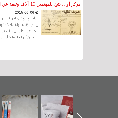
مركز أوال يتيح للمهتمين 10 آلاف وثيقة عن البحرين بمناسبة يوم الأرشيف العالمي
2015-06-06
مرآة البحرين (خاص): يعتزم 
للجمهور أ
مارس/آذار 2011 لغاية أواخر مايو/أيار 2011، وذلك كمشاركة من المركز في يوم الأرشيف العالمي.
تدشين كتاب "من
"حماة الباب الأخير":
تصنيف موضوعي
أهل الجنة" عن
الإصدار الأول عن
للوثائق البريطانية
الشهيد سيد كاظم
اعتصام الدراز
يقدمه «مركز أوال»