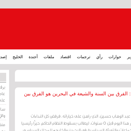
ير
حوارات
رأي
ترجمات
اقتصاد
ملفات
أجندة
الخليج
إصدا
برقي
عامة
لفرق بين السنة والشيعة في البحرين هو الفرق بين
على
ساو
وال
عبد الوهاب حسين، الذي راهن على خياراته، فرفض كل النداءات
بالتوقف، وخرج في مثل فجر هذا اليوم قبل 5 سنوات، ليطالب بسقوط النظام الحاكم، حيزّا رئيسيا
منظ
جماعات والتعبئة السياسية في البحرين والخليج» للمحلل السياسي
بحر