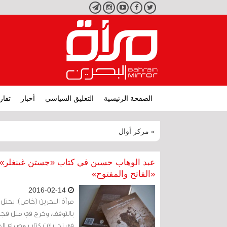
تويتر
فيسبوك
يوتيوب
انستجرام
تليجرام
الصفحة الرئيسية
التعليق السياسي
أخبار
تقار
» مركز أوال
عبد الوهاب حسين في كتاب «جستن غينغلر»: ا
«الفاتح والمفتوح»
2016-02-14
مرآة البحرين (خاص): يحتل 
في تحليلات كتاب «صراع ال