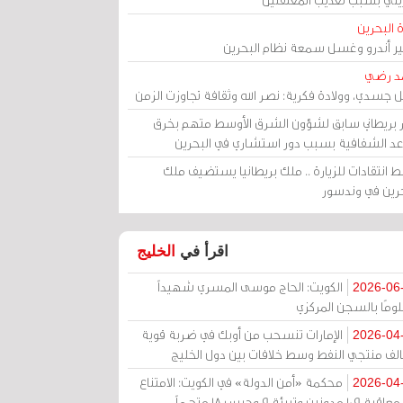
 البحرين
مير أندرو وغسل سمعة نظام البحرين
د رضي
ل جسدي، وولادة فكرية: نصر الله وثقافة تجاوزت الزمن
ر بريطاني سابق لشؤون الشرق الأوسط متهم بخرق
عد الشفافية بسبب دور استشاري في البحرين
 انتقادات للزيارة .. ملك بريطانيا يستضيف ملك
حرين في وندسور
اقرأ في
الخليج
الكويت: الحاج موسى المسري شهيداً
2026-06
ومًا بالسجن المركزي
الإمارات تنسحب من أوبك في ضربة قوية
2026-04
الف منتجي النفط وسط خلافات بين دول الخليج
محكمة «أمن الدولة» في الكويت: الامتناع
2026-04
عن معاقبة 109 مدونين وتبرئة 9 وحبس 18 متهماً