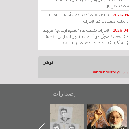
عاطف مع إيران
استهداف طائفي بغطاء أمني .. انتقادات
2026-04
 لملف الاعتقالات في الإمارات
الإمارات تكشف عن "تنظيم إرهابي" مرتبط
2026-04
ولاية الفقيه" مكوّن من أعضاء ينتمون لمدارس فقهية
زوية أخرى في تخبط خليجي يطال الشيعة
تويتر
 @BahrainMirror
إصدارات
عاشوراء البحرين...
شهداء وطن
«جَوْ»: رواية
ويكيليكس السفارة
المعتقل جهاد
الأمريكية