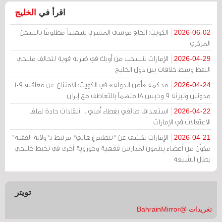
اقرأ في
الخليج
الكويت: الحاج موسى المسري شهيداً مظلومًا بالسجن
2026-06-02
المركزي
الإمارات تنسحب من أوبك في ضربة قوية لتحالف منتجي
2026-04-29
النفط وسط خلافات بين دول الخليج
محكمة «أمن الدولة» في الكويت: الامتناع عن معاقبة 109
2026-04-24
مدونين وتبرئة 9 وحبس 18 متهماً بالتعاطف مع إيران
استهداف طائفي بغطاء أمني .. انتقادات حادة لملف
2026-04-22
الاعتقالات في الإمارات
الإمارات تكشف عن "تنظيم إرهابي" مرتبط بـ"ولاية الفقيه"
2026-04-21
مكوّن من أعضاء ينتمون لمدارس فقهية وحوزوية أخرى في تخبط خليجي
يطال الشيعة
تويتر
تغريدات @BahrainMirror