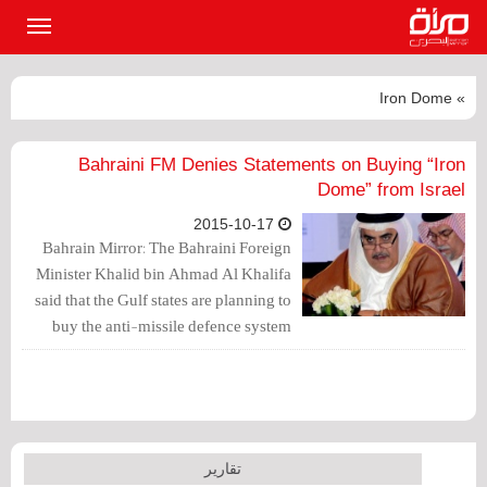
القائمة
الرئيسي
» Iron Dome
Bahraini FM Denies Statements on Buying “Iron
Dome” from Israel
2015-10-17
Bahrain Mirror: The Bahraini Foreign
Minister Khalid bin Ahmad Al Khalifa
said that the Gulf states are planning to
buy the anti-missile defence system
from the United States, but there is
definitely no such deal between the Gulf
states and Israel whatsoever.
تقارير