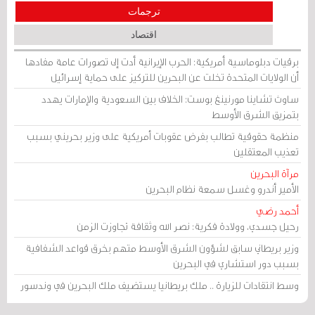
ترجمات
اقتصاد
برقيات دبلوماسية أمريكية: الحرب الإيرانية أدت إلى تصورات عامة مفادها
أن الولايات المتحدة تخلت عن البحرين للتركيز على حماية إسرائيل
ساوث تشاينا مورنينغ بوست: الخلاف بين السعودية والإمارات يهدد
بتمزيق الشرق الأوسط
منظمة حقوقية تطالب بفرض عقوبات أمريكية على وزير بحريني بسبب
تعذيب المعتقلين
مرآة البحرين
الأمير أندرو وغسل سمعة نظام البحرين
أحمد رضي
رحيل جسدي، وولادة فكرية: نصر الله وثقافة تجاوزت الزمن
وزير بريطاني سابق لشؤون الشرق الأوسط متهم بخرق قواعد الشفافية
بسبب دور استشاري في البحرين
وسط انتقادات للزيارة .. ملك بريطانيا يستضيف ملك البحرين في وندسور