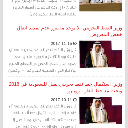
بن خليفة آل خليفة الثلاثاء 23 يناير/ كانون
الثاني 2018 إن رفع الدعم عن أسعار البنزين
منهج اتبعه النبي محمد (ص).
وزير النفط البحريني: لا يوجد ما يبرر عدم تمديد اتفاق
خفض المعروض
2017-11-15
قال وزير النفط البحريني محمد بن خليفة آل
خليفة يوم الثلاثاء إنه لا يوجد ما يبرر عدم
تمديد اتفاق خفض المعروض النفطي المبرم
بين كبار الدول المنتجة للخام في 30 نوفمبر/
تشرين الثاني المقبل.
وزير: استكمال خط نفط بحريني يصل للسعودية في 2018
وبحث مد خط للغاز - رويترز
2017-10-11
قال وزير النفط البحريني محمد بن خليفة آل
خلفية إنه سيتم استكمال خط أنابيب نفط
جديد بطاقة 350 ألف برميل يوميا يصل إلى
السعودية العام القادم لخدمة التوسعة