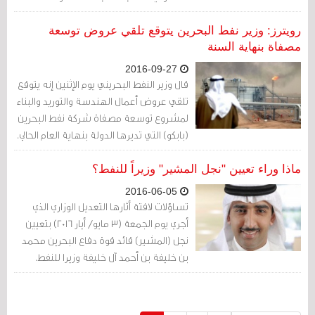
المزمعة لطاقة التكرير البحرينية، في حين يتم
دراسة مد خط لأنابيب الغاز.
رويترز: وزير نفط البحرين يتوقع تلقي عروض توسعة
مصفاة بنهاية السنة
2016-09-27
قال وزير النفط البحريني يوم الإثنين إنه يتوقع
تلقي عروض أعمال الهندسة والتوريد والبناء
لمشروع توسعة مصفاة شركة نفط البحرين
(بابكو) التي تديرها الدولة بنهاية العام الحالي.
ماذا وراء تعيين "نجل المشير" وزيراً للنفط؟
2016-06-05
تساؤلات لافتة أثارها التعديل الوزاري الذي
أجري يوم الجمعة (3 مايو/ أيار 2016) بتعيين
نجل (المشير) قائد قوة دفاع البحرين محمد
بن خليفة بن أحمد آل خليفة وزيرا للنفط.