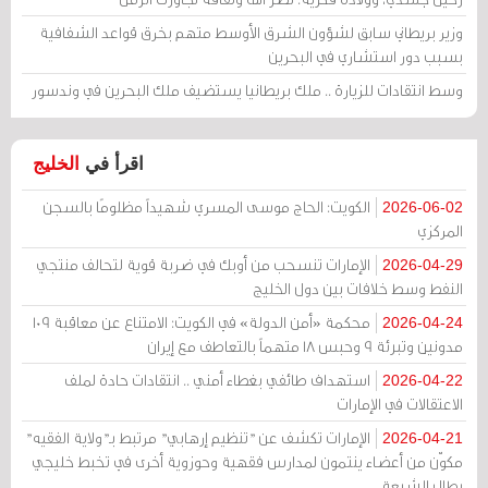
وزير بريطاني سابق لشؤون الشرق الأوسط متهم بخرق قواعد الشفافية
بسبب دور استشاري في البحرين
وسط انتقادات للزيارة .. ملك بريطانيا يستضيف ملك البحرين في وندسور
اقرأ في
الخليج
الكويت: الحاج موسى المسري شهيداً مظلومًا بالسجن
2026-06-02
المركزي
الإمارات تنسحب من أوبك في ضربة قوية لتحالف منتجي
2026-04-29
النفط وسط خلافات بين دول الخليج
محكمة «أمن الدولة» في الكويت: الامتناع عن معاقبة 109
2026-04-24
مدونين وتبرئة 9 وحبس 18 متهماً بالتعاطف مع إيران
استهداف طائفي بغطاء أمني .. انتقادات حادة لملف
2026-04-22
الاعتقالات في الإمارات
الإمارات تكشف عن "تنظيم إرهابي" مرتبط بـ"ولاية الفقيه"
2026-04-21
مكوّن من أعضاء ينتمون لمدارس فقهية وحوزوية أخرى في تخبط خليجي
يطال الشيعة