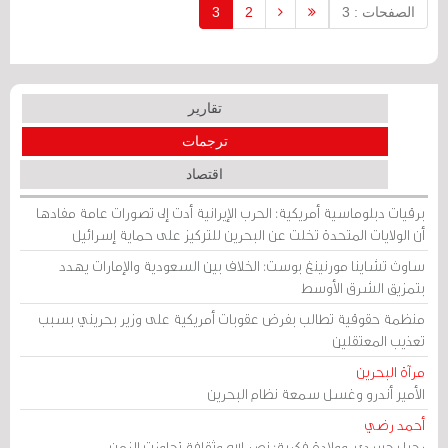
الصفحات : 3
2
3
تقارير
ترجمات
اقتصاد
برقيات دبلوماسية أمريكية: الحرب الإيرانية أدت إلى تصورات عامة مفادها
أن الولايات المتحدة تخلت عن البحرين للتركيز على حماية إسرائيل
ساوث تشاينا مورنينغ بوست: الخلاف بين السعودية والإمارات يهدد
بتمزيق الشرق الأوسط
منظمة حقوقية تطالب بفرض عقوبات أمريكية على وزير بحريني بسبب
تعذيب المعتقلين
مرآة البحرين
الأمير أندرو وغسل سمعة نظام البحرين
أحمد رضي
رحيل جسدي، وولادة فكرية: نصر الله وثقافة تجاوزت الزمن