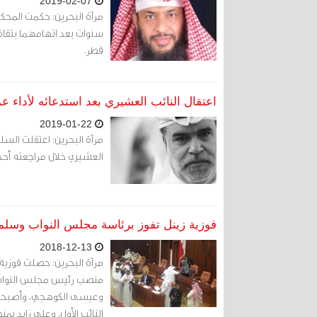
2019-02-07
سنوات بعد اتهامهما بتقاض
قطر.
اعتقال النائب العشيري بعد استدعائه لأداء 
2019-01-22
العشيري خلال مراجعته أحد
فوزية زينل تفوز برئاسة مجلس النواب وسلمان نائ
2018-12-13
مرآة البحرين: حصلت فوزية
منصب رئيس مجلس النواب ا
وعيسى الكوهجي، وأصبحت أ
النائب الأول، وعلي زايد بمنص