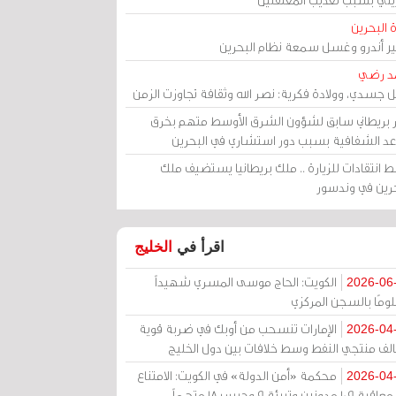
 البحرين
مير أندرو وغسل سمعة نظام البحرين
د رضي
ل جسدي، وولادة فكرية: نصر الله وثقافة تجاوزت الزمن
ر بريطاني سابق لشؤون الشرق الأوسط متهم بخرق
عد الشفافية بسبب دور استشاري في البحرين
 انتقادات للزيارة .. ملك بريطانيا يستضيف ملك
حرين في وندسور
اقرأ في
الخليج
الكويت: الحاج موسى المسري شهيداً
2026-06
ومًا بالسجن المركزي
الإمارات تنسحب من أوبك في ضربة قوية
2026-04
الف منتجي النفط وسط خلافات بين دول الخليج
محكمة «أمن الدولة» في الكويت: الامتناع
2026-04
عن معاقبة 109 مدونين وتبرئة 9 وحبس 18 متهماً