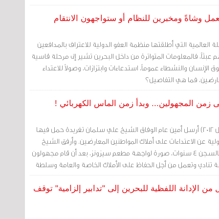
ل وشاةً ومخبرين للنظام أو ستواجهون الانتقام
لة العالمية التي أطلقتها منظمة العفو الدولية للاعتراف بالمدافعين
عبثاً، فالمعلومات المتواترة من داخل البحرين تشير إلى مرحلة قاسية
الإنسان والنشطاء عموماً، استدعاءات وابتزازات، وصولاً للاعتداء
ارضين، فما هي التفاصيل؟
 زمن المجهولين... وبدأ زمن الماس الكهربائي !
في (17 ديسمبر/ كانون الأول 2012) أرسل أمين عام الوفاق الشيخ علي سلمان تغريدة حمل فيها
ة عن الاعتداءات على أملاك المواطنين المعارضين. وأرفق الشيخ
سلمان، الذي يقضي حكما بالسجن 4 سنوات، صورة لواجهة مطعم سيزونز، بعد أن قام مجهولون
 تنادي وتعمل من أجل الحفاظ على الأملاك الخاصة والعامة وسلطة
أملاك المواطنين المعارضين".
ن الإدانة اللفظية للبحرين إلى "تدابير إلزامية" توقف