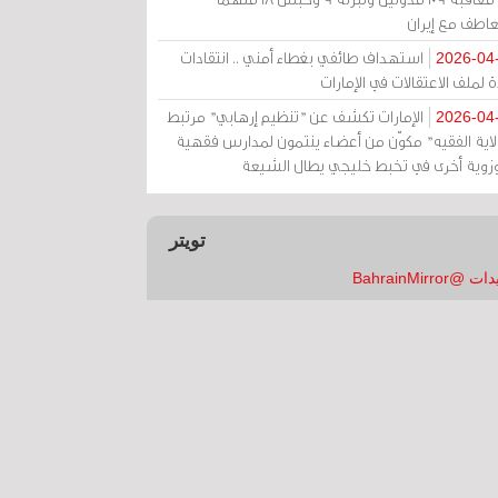
عاطف مع إيران
استهداف طائفي بغطاء أمني .. انتقادات
2026-04
 لملف الاعتقالات في الإمارات
الإمارات تكشف عن "تنظيم إرهابي" مرتبط
2026-04
ولاية الفقيه" مكوّن من أعضاء ينتمون لمدارس فقهية
زوية أخرى في تخبط خليجي يطال الشيعة
تويتر
 @BahrainMirror