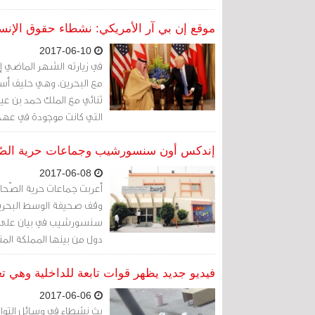
موقع إن بي آر الأمريكي: نشطاء حقوق الإنس
2017-06-10
في زيارته الشهر الماضي إلى 
مع البحرين، وهي حليف أسا
ثنائي مع الملك حمد بن عيس
التي كانت موجودة في عهد 
حقوق الإنسان على مبيعات 
إندكس أون سنسورشيب وجماعات حرية الصّ
2017-06-08
أعربت جماعات حرية الصّحا
وقف صحيفة الوسط البحريني
سنسورشيب في بيان على مو
دول من بينها المملكة المتح
وتنتهك حق الحرية في التّعب
فيديو جديد يظهر قوات تابعة للداخلية وهي 
2017-06-06
بث نشطاء في وسائل التواص