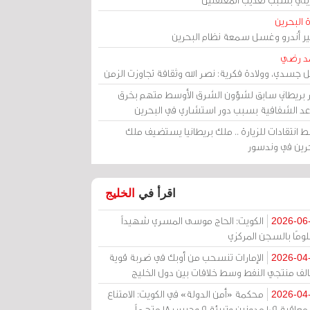
 البحرين
مير أندرو وغسل سمعة نظام البحرين
د رضي
ل جسدي، وولادة فكرية: نصر الله وثقافة تجاوزت الزمن
ر بريطاني سابق لشؤون الشرق الأوسط متهم بخرق
عد الشفافية بسبب دور استشاري في البحرين
 انتقادات للزيارة .. ملك بريطانيا يستضيف ملك
حرين في وندسور
اقرأ في
الخليج
الكويت: الحاج موسى المسري شهيداً
2026-06
ومًا بالسجن المركزي
الإمارات تنسحب من أوبك في ضربة قوية
2026-04
الف منتجي النفط وسط خلافات بين دول الخليج
محكمة «أمن الدولة» في الكويت: الامتناع
2026-04
عن معاقبة 109 مدونين وتبرئة 9 وحبس 18 متهماً