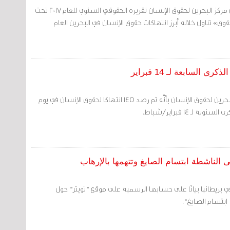
مرآة البحرين (خاص): دشن مركز البحرين لحقوق الإنسان تقريره الحقوقي السنوي للعام 2017 تحت
قوق» تناول خلاله أبرز انتهاكات حقوق الإنسان في البحرين العام
مرآة البحرين: قال منتدى البحرين لحقوق الإنسان بأنَّه تم رصد 145 انتهاكا لحقوق الإنسان في يوم
 لـ 14 فبراير/شباط.
 الناشطة ابتسام الصايغ وتتهمها بالإرهاب
 بريطانيا بيانًا على حسابها الرسمية على موقع "تويتر" حول
 ابتسام الصايغ".