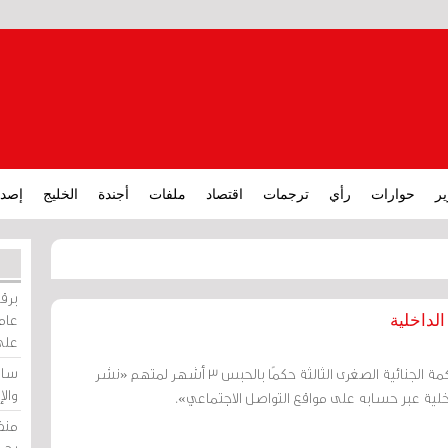
ير
حوارات
رأي
ترجمات
اقتصاد
ملفات
أجندة
الخليج
إصدا
برقي
عامة
الداخلية
على
ساو
مرآة البحرين: أصدرت المحكمة الجنائية الصغرى الثالثة حكمًا بالحبس 3 أشهر لمتهم «نشر
وال
خلية عبر حسابه على مواقع التواصل الاجتماعي».
منظ
بحر