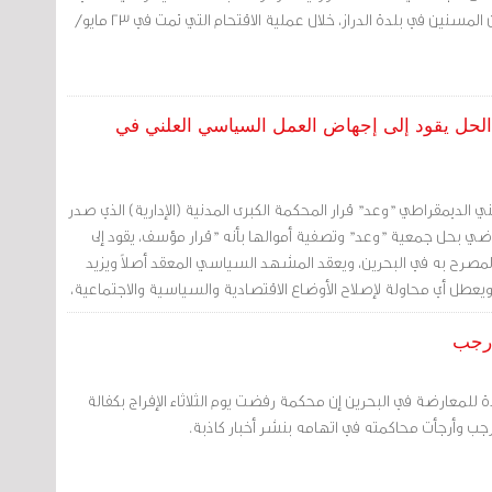
بالضرب على أحد المواطنين المسنين في بلدة الدراز، خلال عملية الاقتحام التي تمت في 23 مايو/
 الحل يقود إلى إجهاض العمل السياسي العلني في
 الديمقراطي "وعد" قرار المحكمة الكبرى المدنية (الإدارية) الذي صدر
ايو/أيار 2017) والقاضي بحل جمعية "وعد" وتصفية أموالها بأنه "قرار مؤسف، يقود إلى
صرح به في البحرين، ويعقد المشهد السياسي المعقد أصلاً ويزيد
 ويعطل أي محاولة لإصلاح الأوضاع الاقتصادية والسياسية والاجتماعية،
القائمة ويقصي الصوت الآخر المختلف".
 رجب
لمعارضة في البحرين إن محكمة رفضت يوم الثلاثاء الإفراج بكفالة
جب وأرجأت محاكمته في اتهامه بنشر أخبار كاذبة.