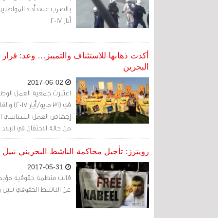
أيار 2017.
أكدت ذهابها للاستئناف والتمييز… وعد: قرار
البحرين
2017-06-02
اعتبرت جمعية العمل الوطني
في (31 م
إجهاض العمل السياسي الم
من حالة الاحتقان في البلاد
ويضاعف من حالة التهميش 
رويترز: تأجيل محاكمة الناشط البحريني نبيل
2017-05-31
قالت منظمة حقوقية مؤيدة ل
عن الناشط الحقوقي نبيل ر