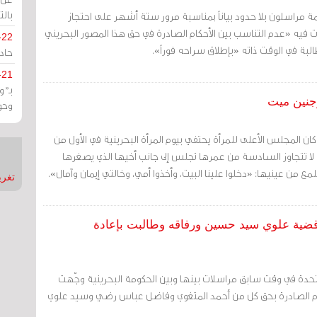
بالت
 مراسلون بلا حدود بياناً بمناسبة مرور ستة أشهر على احتجاز
يه «عدم التناسب بين الأحكام الصادرة في حق هذا المصور البحريني
-22
لبة في الوقت ذاته «بإطلاق سراحه فوراً».
حادة
-21
بـ"
وجنين ميت
وحو
كان المجلس الأعلى للمرأة يحتفي بيوم المرأة البحرينية في الأول من
 تتجاوز السادسة من عمرها تجلس إلى جانب أخيها الذي يصغرها
 من عينيها: «دخلوا علينا البيت، وأخذوا أمي، وخالتي إيمان وآمال».
تغريدات
قضية علوي سيد حسين ورفاقه وطالبت بإعادة
تحدة في وقت سابق مراسلات بينها وبين الحكومة البحرينية وجّهت
ام الصادرة بحق كل من أحمد المتغوي وفاضل عباس رضي وسيد علوي