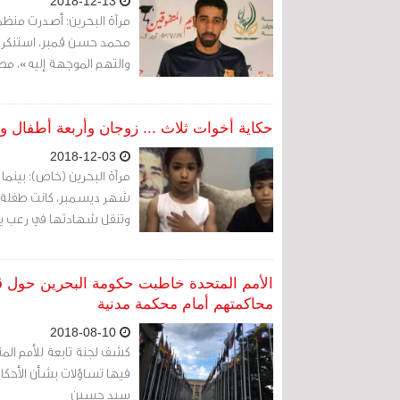
2018-12-13
مرآة البحرين: أصدرت منظمة
محمد حسن قمبر، استنكرت ف
والتهم الموجهة إليه»، مطا
حكاية أخوات ثلاث ... زوجان وأربعة أطفال 
2018-12-03
مرآة البحرين (خاص): بينما 
شهر ديسمبر، كانت طفلة لا
وتنقل شهادتها في رعب يلمع
الأمم المتحدة خاطبت حكومة البحرين حول 
محاكمتهم أمام محكمة مدنية
2018-08-10
كشف لجنة تابعة للأمم الم
فيها تساؤلات بشأن الأحك
سيد حسين