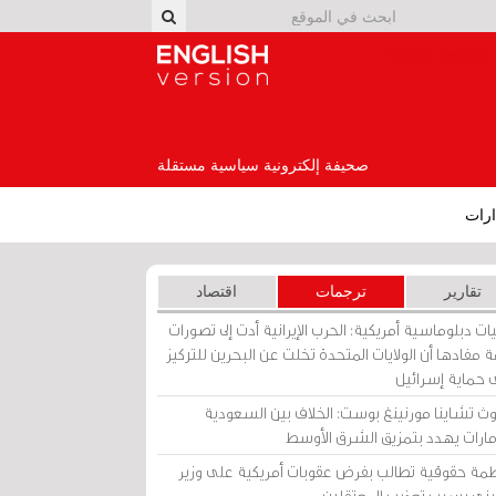
English Version
صحيفة إلكترونية سياسية مستقلة
رات
تقارير
ترجمات
اقتصاد
ات دبلوماسية أمريكية: الحرب الإيرانية أدت إلى تصورات
 مفادها أن الولايات المتحدة تخلت عن البحرين للتركيز
 حماية إسرائيل
ث تشاينا مورنينغ بوست: الخلاف بين السعودية
إمارات يهدد بتمزيق الشرق الأوسط
مة حقوقية تطالب بفرض عقوبات أمريكية على وزير
يني بسبب تعذيب المعتقلين