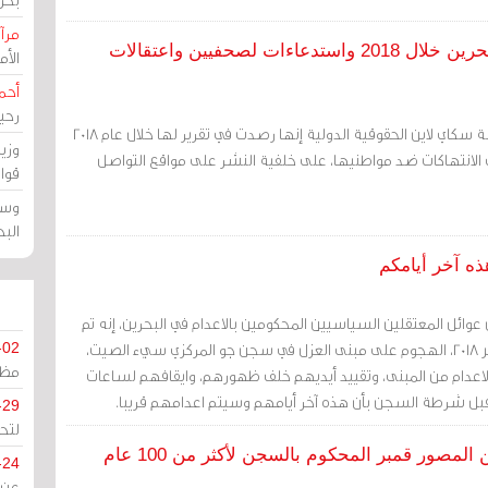
مرآة
منظمة سكاي لاين: أكثر من 86 انتهاكا في البحرين خلال 2018 واستدعاءات لصحفيين واعتقالات
الأ
أحم
رحي
مرآة البحرين: قالت مؤسسة سكاي لاين الحقوقية الدولية إنها رصدت في تقرير لها خلال عام 2018
وزي
 الانتهاكات ضد مواطنيها، على خلفية النشر على مواقع التواصل
قوا
وسط
الب
ه آخر أيامكم
عوائل المعتقلين السياسيين المحكومين بالاعدام في البحرين، إنه تم
يوم أمس الثلاثاء 18 ديسمبر 2018، الهجوم على مبنى العزل في سجن جو المركزي سيء الصيت،
-02
مظل
لاعدام من المبنى، وتقييد أيديهم خلف ظهورهم، وايقافهم لساعات
بل شرطة السجن بأن هذه آخر أيامهم وسيتم اعدامهم قريبا.
-29
لتح
مصور قمبر المحكوم بالسجن لأكثر من 100 عام
-24