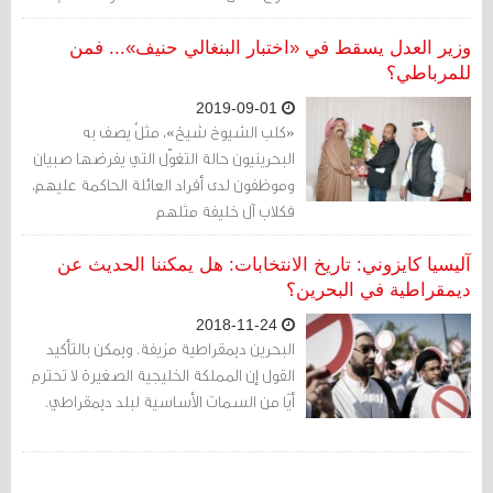
الصلاحيات الاقتصادية، السياسية والأمنية
في البلاد، الأمر الذي يؤثر سلبا على مجمل
وزير العدل يسقط في «اختبار البنغالي حنيف»... فمن
الأوضاع المحلية.
للمرباطي؟
2019-09-01
«كلب الشيوخ شيخ»، مثلٌ يصف به
البحرينيون حالة التغوّل التي يفرضها صبيان
وموظفون لدى أفراد العائلة الحاكمة عليهم،
فكلاب آل خليفة مثلهم
آليسيا كايزوني: تاريخ الانتخابات: هل يمكننا الحديث عن
ديمقراطية في البحرين؟
2018-11-24
البحرين ديمقراطية مزيفة. ويمكن بالتأكيد
القول إن المملكة الخليجية الصغيرة لا تحترم
أيًا من السمات الأساسية لبلد ديمقراطي.