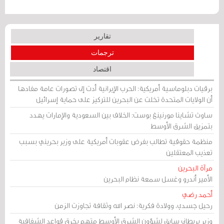
تقارير
ترجمات
اقتصاد
برقيات دبلوماسية أمريكية: الحرب الإيرانية أدت إلى تصورات عامة مفادها
أن الولايات المتحدة تخلت عن البحرين للتركيز على حماية إسرائيل
ساوث تشاينا مورنينغ بوست: الخلاف بين السعودية والإمارات يهدد
بتمزيق الشرق الأوسط
منظمة حقوقية تطالب بفرض عقوبات أمريكية على وزير بحريني بسبب
تعذيب المعتقلين
مرآة البحرين
الأمير أندرو وغسل سمعة نظام البحرين
أحمد رضي
رحيل جسدي، وولادة فكرية: نصر الله وثقافة تجاوزت الزمن
وزير بريطاني سابق لشؤون الشرق الأوسط متهم بخرق قواعد الشفافية