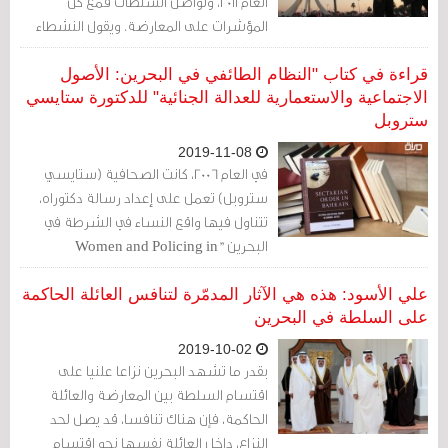
العام 2011، وتواصل السلطات قمع كل
المؤشرات على المعارضة. ويقول النشطاء
وراء تلك الأيام المضطربة إنّ ذكرى الاحتجاجات
التي هددت قبضة النظام الملكي السني
قراءة في كتاب "النظام الطائفي في البحرين: الأصول
على السلطة اندثرت.
الاجتماعية والاستعمارية للعدالة الجنائية" للدكتورة ستايسي
ستروبل
2019-11-08
في العام 2006، كانت الصحافية (ستايسي
ستروبل) تعمل على إعداد رسالة دكتوراه،
تتناول فيها واقع النساء في الشرطة في
البحرين "Women and Policing in
Bahrain"، حين لَفَتَها، وبحدة، التّمييز الذي
يمارسه حكم عائلة آل خليفة السّنية ضد
علي الأسود: هذه هي الآثار المدمّرة لتنافس العائلة الحاكمة
الشيعة الذين يشكلون غالبية السكان.
على السلطة في البحرين
عندها، أدركت ستروبل أين تكمن القصة
2019-10-02
الحقيقية، وكدّت في العمل، لتخرج إلينا
بقدر ما تشهد البحرين نزاعا علنيا على
بكتابها: "النظام الطائفي في البحرين: الأصول
اقتسام السلطة بين المعارضة والعائلة
الاجتماعية والاستعمارية للعدالة الجنائية"..
الحاكمة، فإن هناك تنافسا، قد يصل لحد
النزاع، داخل العائلة نفسها نحو اقتسام