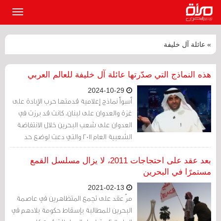
القائمة
الرئيسي
» عائلة آل خليفة
هذه النماذج التي صدّرتها عائلة آل خليفة للعالم العربي
2024-10-29
أسوأ نماذج إعلامية قدمتها حرب الإبادة على
غزة والعدوان على لبنان، كانت قد برزت في
العدوان على شعب البحرين خلال الانتفاضة
الشعبية العام 2011 والتي دعت لوضع حد
لاستحواذ عائلة آل خليفة على السلطة.
بعد عقد على احتجاجات 2011، لا يزال مسلسل القمع
مستمرًا في البحرين
2021-02-13
مرّ عقد على تجمع المتظاهرين في عاصمة
البحرين للمطالبة بإسقاط حكومة بلادهم في