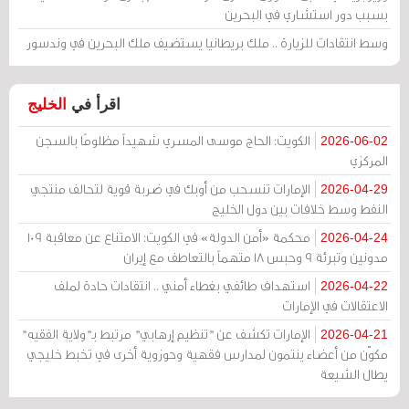
بسبب دور استشاري في البحرين
وسط انتقادات للزيارة .. ملك بريطانيا يستضيف ملك البحرين في وندسور
اقرأ في
الخليج
الكويت: الحاج موسى المسري شهيداً مظلومًا بالسجن
2026-06-02
المركزي
الإمارات تنسحب من أوبك في ضربة قوية لتحالف منتجي
2026-04-29
النفط وسط خلافات بين دول الخليج
محكمة «أمن الدولة» في الكويت: الامتناع عن معاقبة 109
2026-04-24
مدونين وتبرئة 9 وحبس 18 متهماً بالتعاطف مع إيران
استهداف طائفي بغطاء أمني .. انتقادات حادة لملف
2026-04-22
الاعتقالات في الإمارات
الإمارات تكشف عن "تنظيم إرهابي" مرتبط بـ"ولاية الفقيه"
2026-04-21
مكوّن من أعضاء ينتمون لمدارس فقهية وحوزوية أخرى في تخبط خليجي
يطال الشيعة